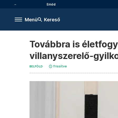
Emőd
Menü
Kereső
Továbbra is életfogy
villanyszerelő-gyil
frissítve
BELFÖLD