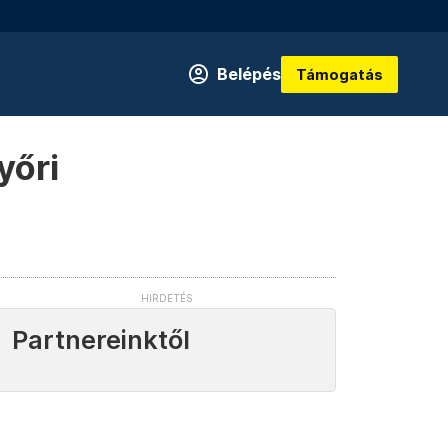
Belépés
Támogatás
yőri
Partnereinktől