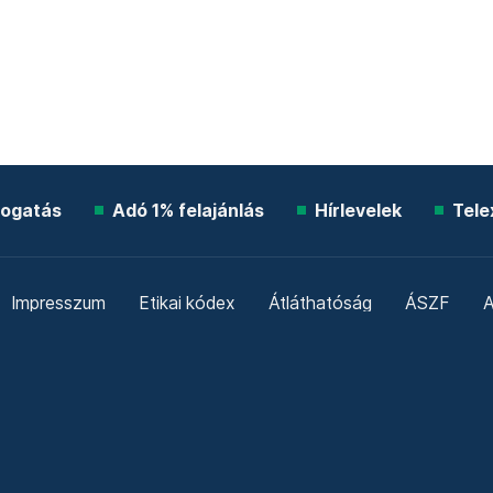
ogatás
Adó 1% felajánlás
Hírlevelek
Tele
Impresszum
Etikai kódex
Átláthatóság
ÁSZF
A
Süti beállítások
Szabályzatok
Kommentelési szabály