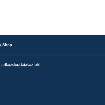
x Shop
datkezelési tájékoztató
zat
Telex Sales