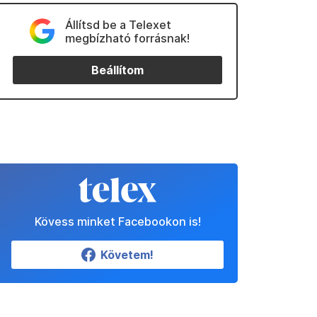
Állítsd be a Telexet
megbízható forrásnak!
Beállítom
Kövess minket Facebookon is!
Követem!