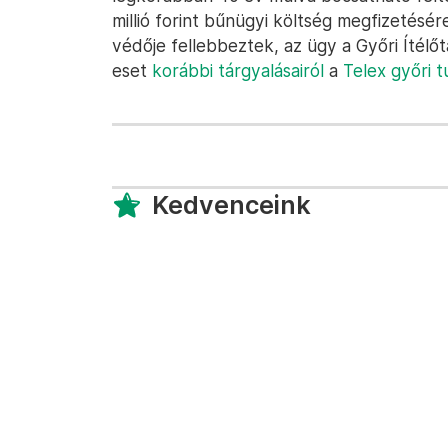
millió forint bűnügyi költség megfizetésére
védője fellebbeztek, az ügy a Győri Ítélő
eset
korábbi tárgyalásairól
a
Telex győri tu
Kedvenceink