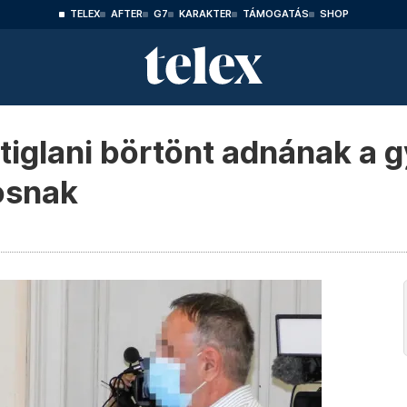
TELEX
AFTER
G7
KARAKTER
TÁMOGATÁS
SHOP
tiglani börtönt adnának a g
kosnak