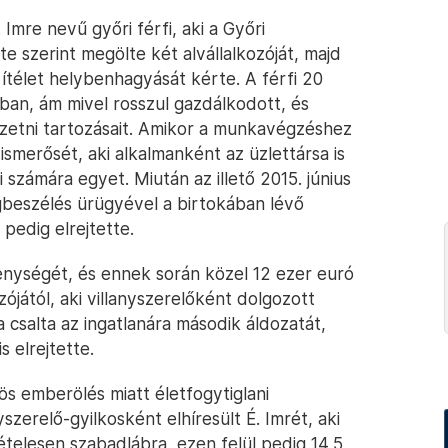
Imre nevű győri férfi, aki a Győri
e szerint megölte két alvállalkozóját, majd
 ítélet helybenhagyását kérte. A férfi 20
ban, ám mivel rosszul gazdálkodott, és
izetni tartozásait. Amikor a munkavégzéshez
smerősét, aki alkalmanként az üzlettársa is
 számára egyet. Miután az illető 2015. június
gbeszélés ürügyével a birtokában lévő
 pedig elrejtette.
kenységét, és ennek során közel 12 ezer euró
zójától, aki villanyszerelőként dolgozott
 csalta az ingatlanára második áldozatát,
s elrejtette.
s emberölés miatt életfogytiglani
szerelő-gyilkosként elhíresült É. Imrét, aki
telesen szabadlábra, ezen felül pedig 14,5