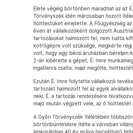
Élete végéig börtönben maradhat az az É. 
Törvényszék idén márciusban hozott ítélet
holttestüket elrejtette. A Főügyészség az
éven át vállalkozóként dolgozott Ausztriá
tartozásokat halmozott fel, nem tudta kif
kotrógépre volt szüksége, megkérte régi i
volt, hogy egy bécsi áruházban béreljen ki
2-án kibérelte a gépet, É. Imre munkame
ingatlanra csalta, majd megölte, holttestét
Ezután É. Imre folytatta vállalkozói tevé
tartozást halmozott fel az egyik alvállalko
neki. É. a tartozás rendezésére hivatkozva
majd miután végzett vele, az ő holttestét i
A Győri Törvényszék ítéletében többszörö
börtönbüntetésre ítélte a városban villany
legkorábban 40 év múlva bocsátható felté