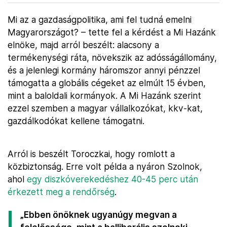
Mi az a gazdaságpolitika, ami fel tudná emelni
Magyarországot? – tette fel a kérdést a Mi Hazánk
elnöke, majd arról beszélt: alacsony a
termékenységi ráta, növekszik az adósságállomány,
és a jelenlegi kormány háromszor annyi pénzzel
támogatta a globális cégeket az elmúlt 15 évben,
mint a baloldali kormányok. A Mi Hazánk szerint
ezzel szemben a magyar vállalkozókat, kkv-kat,
gazdálkodókat kellene támogatni.
Arról is beszélt Toroczkai, hogy romlott a
közbiztonság. Erre volt példa a nyáron Szolnok,
ahol
egy diszkóverekedéshez 40-45 perc után
érkezett meg a rendőrség
.
„Ebben önöknek ugyanúgy megvan a