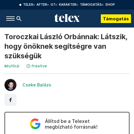
TELEX
AFTER
G7
KARAKTER
TÁMOGATÁS
SHOP
Támogatás
Toroczkai László Orbánnak: Látszik,
hogy önöknek segítségre van
szükségük
frissítve
BELFÖLD
Cseke Balázs
Állítsd be a Telexet
megbízható forrásnak!