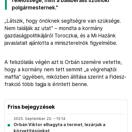
felelőssége, mint a balliberális szolnoki
polgármesternek.”
„Látszik, hogy önöknek segítségre van szüksége.
Nem találják az utat” – mondta a kormány
gazdaságpolitikájáról Toroczkai, és a Mi Hazánk
javaslatait ajánlotta a miniszterelnök figyelmébe.
A felszólalás végén azt is Orbán szemére vetette,
hogy a kormány nem tett semmit „a végrehajtói
maffia” ügyében, miközben állítása szerint a Fidesz-
frakció több tagja is érintett benne.
Friss bejegyzések
2025. September 22. – 15:14
Orbán Viktor elhagyta a termet, lezárjuk a
közvetítésünket