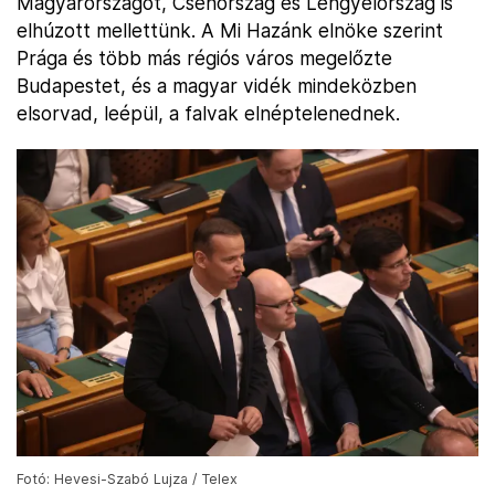
Magyarországot, Csehország és Lengyelország is
elhúzott mellettünk. A Mi Hazánk elnöke szerint
Prága és több más régiós város megelőzte
Budapestet, és a magyar vidék mindeközben
elsorvad, leépül, a falvak elnéptelenednek.
Fotó: Hevesi-Szabó Lujza / Telex