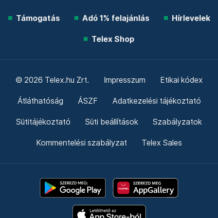
Támogatás
Adó 1% felajánlás
Hírlevelek
Telex Shop
© 2026 Telex.hu Zrt.
Impresszum
Etikai kódex
Átláthatóság
ÁSZF
Adatkezelési tájékoztató
Sütitájékoztató
Süti beállítások
Szabályzatok
Kommentelési szabályzat
Telex Sales