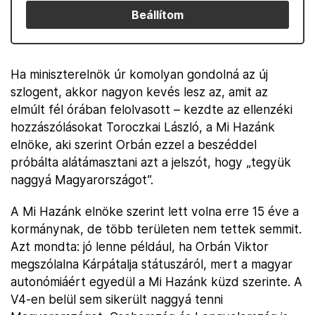
Beállítom
Ha miniszterelnök úr komolyan gondolná az új
szlogent, akkor nagyon kevés lesz az, amit az
elmúlt fél órában felolvasott – kezdte az ellenzéki
hozzászólásokat Toroczkai László, a Mi Hazánk
elnöke, aki szerint Orbán ezzel a beszéddel
próbálta alátámasztani azt a jelszót, hogy „tegyük
naggyá Magyarországot”.
A Mi Hazánk elnöke szerint lett volna erre 15 éve a
kormánynak, de több területen nem tettek semmit.
Azt mondta: jó lenne például, ha Orbán Viktor
megszólalna Kárpátalja státuszáról, mert a magyar
autonómiáért egyedül a Mi Hazánk küzd szerinte. A
V4-en belül sem sikerült naggyá tenni