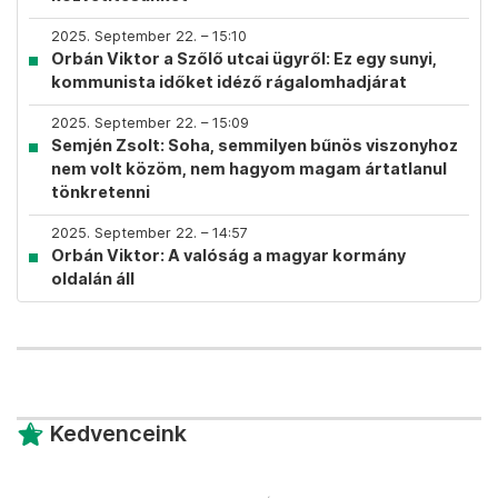
2025. September 22. – 15:10
Orbán Viktor a Szőlő utcai ügyről: Ez egy sunyi,
kommunista időket idéző rágalomhadjárat
2025. September 22. – 15:09
Semjén Zsolt: Soha, semmilyen bűnös viszonyhoz
nem volt közöm, nem hagyom magam ártatlanul
tönkretenni
2025. September 22. – 14:57
Orbán Viktor: A valóság a magyar kormány
oldalán áll
Kedvenceink