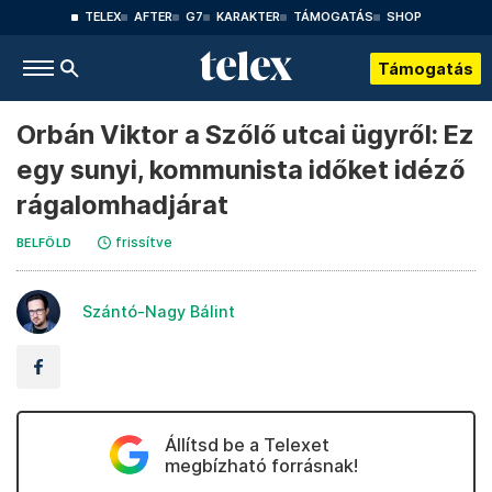
TELEX
AFTER
G7
KARAKTER
TÁMOGATÁS
SHOP
Támogatás
Orbán Viktor a Szőlő utcai ügyről: Ez
egy sunyi, kommunista időket idéző
rágalomhadjárat
frissítve
BELFÖLD
Szántó-Nagy Bálint
Állítsd be a Telexet
megbízható forrásnak!