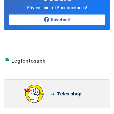
Kövess minket Facebookon is!
Követem!
Legfontosabb
Telex shop