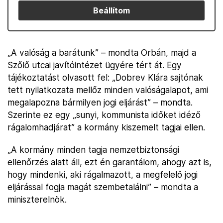
Beállítom
„A valóság a barátunk” – mondta Orbán, majd a
Szőlő utcai javítóintézet ügyére tért át. Egy
tájékoztatást olvasott fel: „Dobrev Klára sajtónak
tett nyilatkozata mellőz minden valóságalapot, ami
megalapozna bármilyen jogi eljárást” – mondta.
Szerinte ez egy „sunyi, kommunista időket idéző
rágalomhadjárat” a kormány kiszemelt tagjai ellen.
„A kormány minden tagja nemzetbiztonsági
ellenőrzés alatt áll, ezt én garantálom, ahogy azt is,
hogy mindenki, aki rágalmazott, a megfelelő jogi
eljárással fogja magát szembetalálni” – mondta a
miniszterelnök.