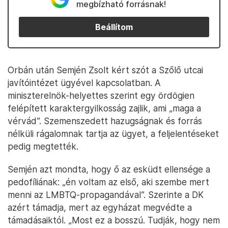
megbízható forrásnak!
Beállítom
​Orbán után Semjén Zsolt kért szót a Szőlő utcai
javítóintézet ügyével kapcsolatban. A
miniszterelnök-helyettes szerint egy ördögien
felépített karaktergyilkosság zajlik, ami „maga a
vérvád”. Szemenszedett hazugságnak és forrás
nélküli rágalomnak tartja az ügyet, a feljelentéseket
pedig megtették.
Semjén azt mondta, hogy ő az esküdt ellensége a
pedofíliának: „én voltam az első, aki szembe mert
menni az LMBTQ-propagandával”. Szerinte a DK
azért támadja, mert az egyházat megvédte a
támadásaiktól. „Most ez a bosszú. Tudják, hogy nem