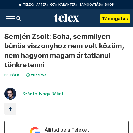
TELEX
AFTER
G7
KARAKTER
TÁMOGATÁS
SHOP
Támogatás
Semjén Zsolt: Soha, semmilyen
bűnös viszonyhoz nem volt közöm,
nem hagyom magam ártatlanul
tönkretenni
frissítve
BELFÖLD
Szántó-Nagy Bálint
Állítsd be a Telexet