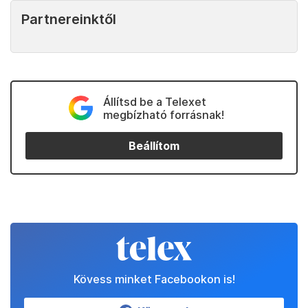
Partnereinktől
Állítsd be a Telexet
megbízható forrásnak!
Beállítom
Kövess minket Facebookon is!