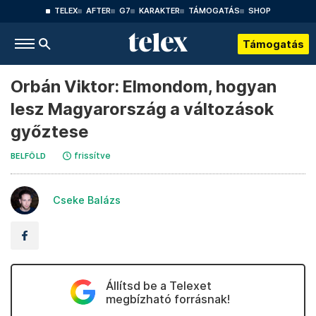
TELEX
AFTER
G7
KARAKTER
TÁMOGATÁS
SHOP
Támogatás
Orbán Viktor: Elmondom, hogyan
lesz Magyarország a változások
győztese
frissítve
BELFÖLD
Cseke Balázs
Állítsd be a Telexet
megbízható forrásnak!