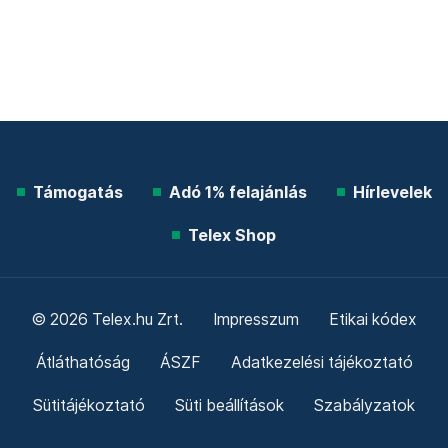
Támogatás
Adó 1% felajánlás
Hírlevelek
Telex Shop
© 2026 Telex.hu Zrt.
Impresszum
Etikai kódex
Átláthatóság
ÁSZF
Adatkezelési tájékoztató
Sütitájékoztató
Süti beállítások
Szabályzatok