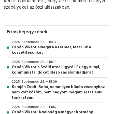
kérte a parlamentet, hogy alkossák meg a hiányzó
szabályokat az őszi ülésszakban.
Friss bejegyzések
2025. September 22. – 15:14
Orbán Viktor elhagyta a termet, lezárjuk a
közvetítésünket
2025. September 22. – 15:10
Orbán Viktor a Szőlő utcai ügyről: Ez egy sunyi,
kommunista időket idéző rágalomhadjárat
2025. September 22. – 15:09
Semjén Zsolt: Soha, semmilyen bűnös viszonyhoz
nem volt közöm, nem hagyom magam ártatlanul
tönkretenni
2025. September 22. – 14:57
Orbán Viktor: A valóság a magyar kormány