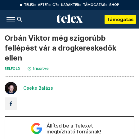
TELEX
AFTER
G7
KARAKTER
TÁMOGATÁS
SHOP
Támogatás
Orbán Viktor még szigorúbb
fellépést vár a drogkereskedők
ellen
frissítve
BELFÖLD
Cseke Balázs
Állítsd be a Telexet
megbízható forrásnak!