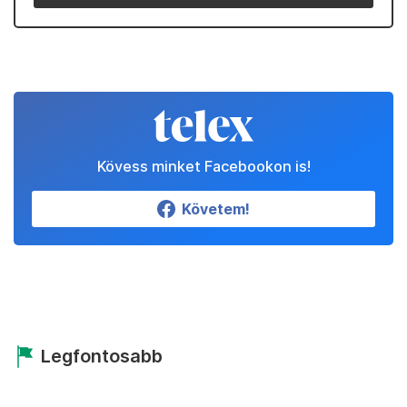
Kövess minket Facebookon is!
Követem!
Legfontosabb