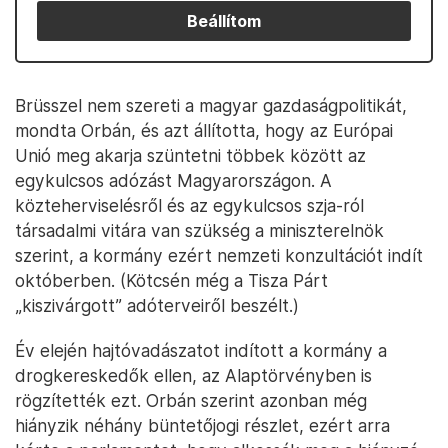
Beállítom
Brüsszel nem szereti a magyar gazdaságpolitikát,
mondta Orbán, és azt állította, hogy az Európai
Unió meg akarja szüntetni többek között az
egykulcsos adózást Magyarországon. A
közteherviselésről és az egykulcsos szja-ról
társadalmi vitára van szükség a miniszterelnök
szerint, a kormány ezért nemzeti konzultációt indít
októberben. (Kötcsén még a Tisza Párt
„kiszivárgott” adóterveiről beszélt.)
Év elején hajtóvadászatot indított a kormány a
drogkereskedők ellen, az Alaptörvényben is
rögzítették ezt. Orbán szerint azonban még
hiányzik néhány büntetőjogi részlet, ezért arra