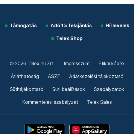
Támogatás
Adó 1% felajánlás
Hírlevelek
Telex Shop
© 2026 Telex.hu Zrt.
Impresszum
Etikai kódex
Átláthatóság
ÁSZF
Adatkezelési tájékoztató
Sütitájékoztató
Süti beállítások
Szabályzatok
Kommentelési szabályzat
Telex Sales