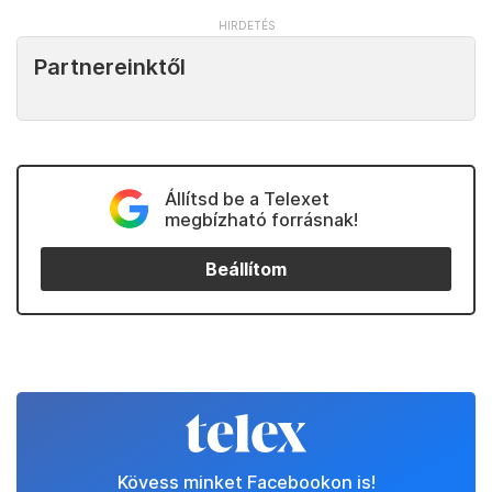
Partnereinktől
Állítsd be a Telexet
megbízható forrásnak!
Beállítom
Kövess minket Facebookon is!