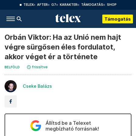
TELEX
AFTER
G7
KARAKTER
TÁMOGATÁS
SHOP
Támogatás
Orbán Viktor: Ha az Unió nem hajt
végre sürgősen éles fordulatot,
akkor véget ér a története
frissítve
BELFÖLD
Cseke Balázs
Állítsd be a Telexet
megbízható forrásnak!