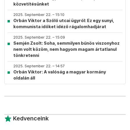
közvetítésünket
2025. September 22. – 15:10
Orbán Viktor a Szőlő utcai ügyről: Ez egy sunyi,
kommunista időket idéző rágalomhadjárat
2025. September 22. – 15:09
Semjén Zsolt: Soha, semmilyen bűnös viszonyhoz
nem volt közöm, nem hagyom magam ártatlanul
tönkretenni
2025. September 22. – 14:57
Orbán Viktor: A valóság a magyar kormány
oldalán áll
Kedvenceink