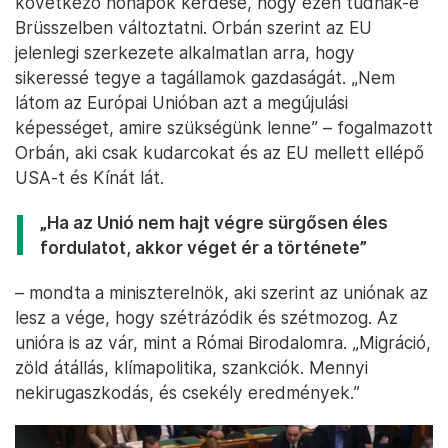
következő hónapok kérdése, hogy ezen tudnak-e
Brüsszelben változtatni. Orbán szerint az EU
jelenlegi szerkezete alkalmatlan arra, hogy
sikeressé tegye a tagállamok gazdaságát. „Nem
látom az Európai Unióban azt a megújulási
képességet, amire szükségünk lenne” – fogalmazott
Orbán, aki csak kudarcokat és az EU mellett ellépő
USA-t és Kínát lát.
„Ha az Unió nem hajt végre sürgősen éles
fordulatot, akkor véget ér a története”
– mondta a miniszterelnök, aki szerint az uniónak az
lesz a vége, hogy szétrázódik és szétmozog. Az
unióra is az vár, mint a Római Birodalomra. „Migráció,
zöld átállás, klímapolitika, szankciók. Mennyi
nekirugaszkodás, és csekély eredmények.”