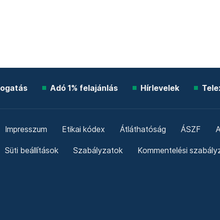
ogatás
Adó 1% felajánlás
Hírlevelek
Tele
Impresszum
Etikai kódex
Átláthatóság
ÁSZF
A
Süti beállítások
Szabályzatok
Kommentelési szabály