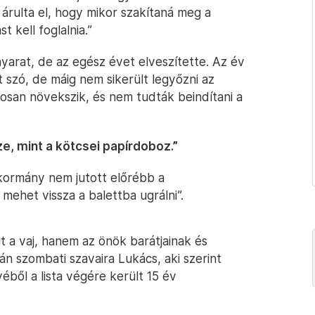
árulta el, hogy mikor szakítaná meg a
t kell foglalnia.”
arat, de az egész évet elveszítette. Az év
lt szó, de máig nem sikerült legyőzni az
atosan növekszik, és nem tudták beindítani a
e, mint a kötcsei papírdoboz.”
 kormány nem jutott előrébb a
ehet vissza a balettba ugrálni”.
 a vaj, hanem az önök barátjainak és
án szombati szavaira Lukács, aki szerint
ől a lista végére került 15 év