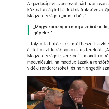
A gazdasági visszaeséssel párhuzamosan 
közbiztonság lett a Jobbik frakcióvezető
Magyarországon „árad a bűn.”
„Magyarországon még a zebrákat is j
gépeket”
– folytatta Lukács, és arról beszélt: a vid
állította ezt korábban a miniszterelnök. 
Magyarországot szeretne” – mondta a párt
megvalósulni, ha megduplázzák a rendőrök
vidéki rendőrőrsöket, és nem engedik s