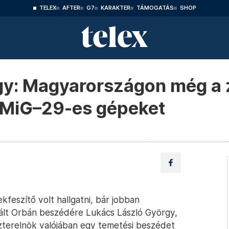
TELEX
AFTER
G7
KARAKTER
TÁMOGATÁS
SHOP
gy: Magyarországon még a z
a MiG–29-es gépeket
feszítő volt hallgatni, bár jobban
gált Orbán beszédére Lukács László György,
szterelnök valójában egy temetési beszédet