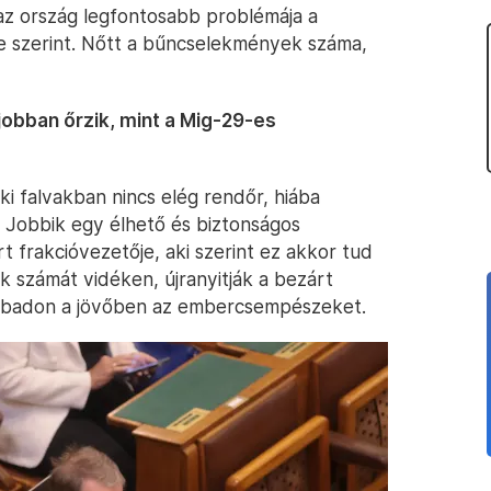
az ország legfontosabb problémája a
je szerint. Nőtt a bűncselekmények száma,
obban őrzik, mint a Mig-29-es
éki falvakban nincs elég rendőr, hiába
„A Jobbik egy élhető és biztonságos
 frakcióvezetője, aki szerint ez akkor tud
 számát vidéken, újranyitják a bezárt
zabadon a jövőben az embercsempészeket.