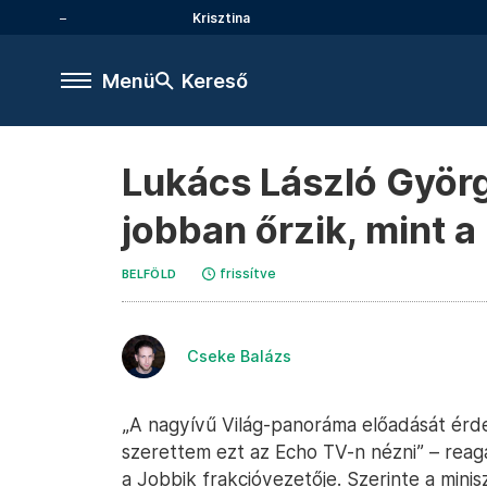
Krisztina
Menü
Kereső
Lukács László Györ
jobban őrzik, mint 
frissítve
BELFÖLD
Cseke Balázs
„A nagyívű Világ-panoráma előadását érdek
szerettem ezt az Echo TV-n nézni” – rea
a Jobbik frakcióvezetője. Szerinte a mini