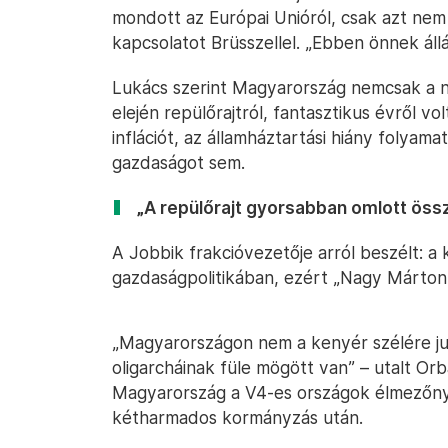
mondott az Európai Unióról, csak azt nem 
kapcsolatot Brüsszellel. „Ebben önnek állás
Lukács szerint Magyarország nemcsak a ny
elején repülőrajtról, fantasztikus évről vo
inflációt, az államháztartási hiány folyam
gazdaságot sem.
„A repülőrajt gyorsabban omlott össz
A Jobbik frakcióvezetője arról beszélt: a
gazdaságpolitikában, ezért „Nagy Márton m
„Magyarországon nem a kenyér szélére jut
oligarcháinak füle mögött van” – utalt Orb
Magyarország a V4-es országok élmezőnyéb
kétharmados kormányzás után.