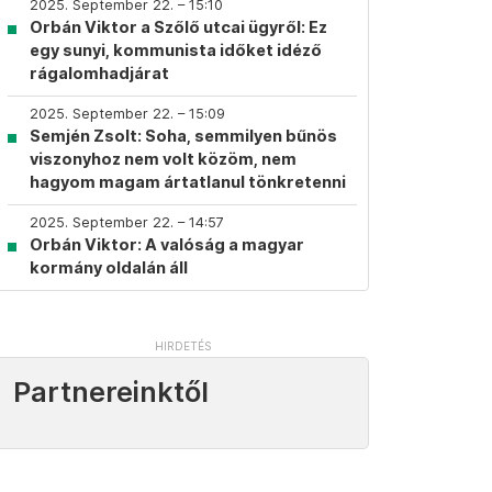
2025. September 22. – 15:10
Orbán Viktor a Szőlő utcai ügyről: Ez
egy sunyi, kommunista időket idéző
rágalomhadjárat
2025. September 22. – 15:09
Semjén Zsolt: Soha, semmilyen bűnös
viszonyhoz nem volt közöm, nem
hagyom magam ártatlanul tönkretenni
2025. September 22. – 14:57
Orbán Viktor: A valóság a magyar
kormány oldalán áll
Partnereinktől