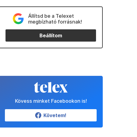
Állítsd be a Telexet
megbízható forrásnak!
Beállítom
Kövess minket Facebookon is!
Követem!