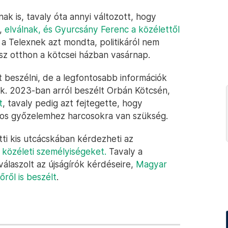
ak is, tavaly óta annyi változott, hogy
k,
elválnak, és Gyurcsány Ferenc a közélettől
 a Telexnek azt mondta, politikáról nem
esz otthon a kötcsei házban vasárnap.
 beszélni, de a legfontosabb információk
nak. 2023-ban arról beszélt Orbán Kötcsén,
t
, tavaly pedig azt fejtegette, hogy
os győzelemhez harcosokra van szükség.
tti kis utcácskában kérdezheti az
t közéleti személyiségeket.
Tavaly a
álaszolt az újságírók kérdéseire,
Magyar
ről is beszélt
.