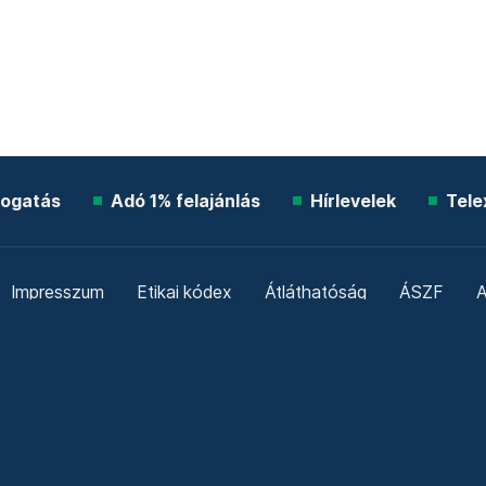
ogatás
Adó 1% felajánlás
Hírlevelek
Tele
Impresszum
Etikai kódex
Átláthatóság
ÁSZF
A
Süti beállítások
Szabályzatok
Kommentelési szabály