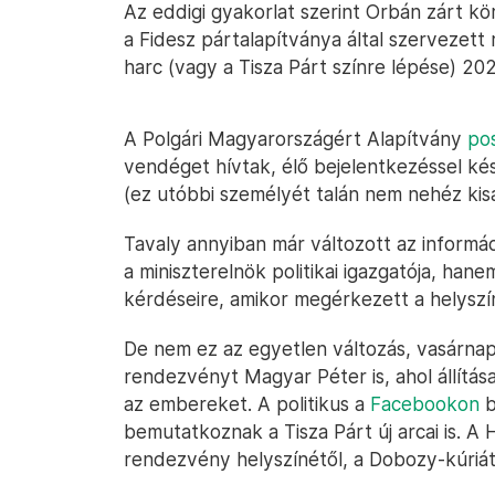
Az eddigi gyakorlat szerint Orbán zárt kö
a Fidesz pártalapítványa által szervezett 
harc (vagy a Tisza Párt színre lépése) 20
A Polgári Magyarországért Alapítvány
pos
vendéget hívtak, élő bejelentkezéssel kés
(ez utóbbi személyét talán nem nehéz kis
Tavaly annyiban már változott az informá
a miniszterelnök politikai igazgatója, han
kérdéseire, amikor megérkezett a helyszí
De nem ez az egyetlen változás, vasárnap 
rendezvényt Magyar Péter is, ahol állítás
az embereket. A politikus a
Facebookon
b
bemutatkoznak a Tisza Párt új arcai is. A
rendezvény helyszínétől, a Dobozy-kúriát