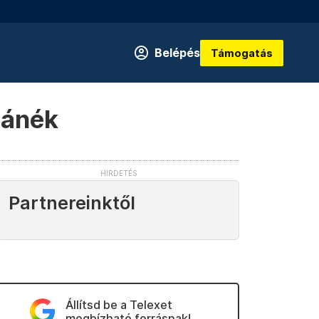
Belépés
Támogatás
bánék
Partnereinktől
Állítsd be a Telexet
megbízható forrásnak!