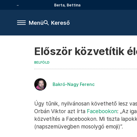
Berta, Bettina
Menü
Kereső
Először közvetítik é
BELFÖLD
Bakró-Nagy Ferenc
Úgy tűnik, nyilvánosan követhető lesz vasá
Orbán Viktor azt írta
Facebookon
: „Az ig
közvetítés a Facebookon. Mi tiszta lapokka
(napszemüvegben mosolygó emoji)”.