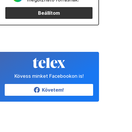
Beállítom
Kövess minket Facebookon is!
Követem!