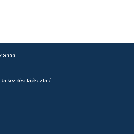
x Shop
datkezelési tájékoztató
zat
Telex Sales