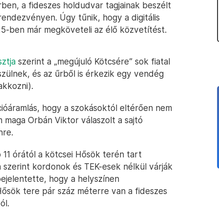
rben, a fideszes holdudvar tagjainak beszélt
rendezvényen. Úgy tűnik, hogy a digitális
25-ben már megköveteli az élő közvetítést.
ztja
szerint a „megújuló Kötcsére” sok fiatal
zülnek, és az űrből is érkezik egy vendég
akkozni).
cióáramlás, hogy a szokásoktól eltérően nem
em maga Orbán Viktor válaszolt a sajtó
nre.
11 órától a kötcsei Hősök terén tart
a szerint kordonok és TEK-esek nélkül várják
ejelentette, hogy a helyszínen
 Hősök tere pár száz méterre van a fideszes
ól.