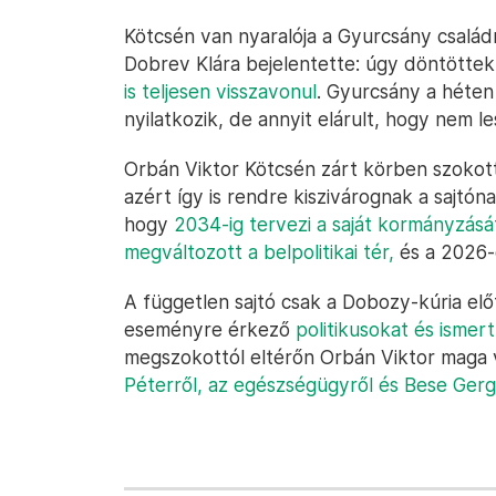
Kötcsén van nyaralója a Gyurcsány családn
Dobrev Klára bejelentette: úgy döntötte
is teljesen visszavonul
. Gyurcsány a héten
nyilatkozik, de annyit elárult, hogy nem l
Orbán Viktor Kötcsén zárt körben szokott
azért így is rendre kiszivárognak a sajtó
hogy
2034-ig tervezi a saját kormányzásá
megváltozott a belpolitikai tér,
és a 2026-
A független sajtó csak a Dobozy-kúria elő
eseményre érkező
politikusokat és ismer
megszokottól eltérőn Orbán Viktor maga v
Péterről, az egészségügyről és Bese Gergő