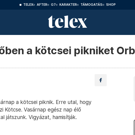
TELEX
AFTER
G7
KARAKTER
TÁMOGATÁS
SHOP
lőben a kötcsei pikniket Or
rnap a kötcsei piknik. Erre utal, hogy
azi Kötcse. Vasárnap egész nap élő
l játszunk. Vigyázat, hamisítják.