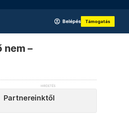
Belépés
Támogatás
ő nem –
Partnereinktől