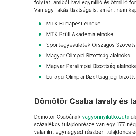
folytat, amiből havi egymillió és ötmillió 
Van egy rakás tisztsége is, amiért nem ka
MTK Budapest elnöke
MTK Brüll Akadémia elnöke
Sportegyesületek Országos Szövets
Magyar Olimpiai Bizottság alelnöke
Magyar Paralimpiai Bizottság alelnök
Európai Olimpiai Bizottság jogi bizott
Dömötör Csaba tavaly és tav
Dömötör Csabának
vagyonnyilatkozata
al
százalékos tulajdonrésze van egy 177 nég
valamint egynegyed részben tulajdonos e