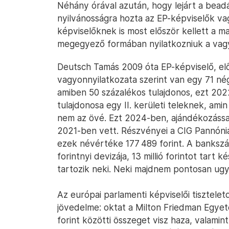
Néhány órával azután, hogy lejárt a beadás
nyilvánosságra hozta az EP-képviselők vag
képviselőknek is most először kellett a m
megegyező formában nyilatkozniuk a vag
Deutsch Tamás 2009 óta EP-képviselő, el
vagyonnyilatkozata szerint van egy 71 né
amiben 50 százalékos tulajdonos, ezt 202
tulajdonosa egy II. kerületi teleknek, amin
nem az övé. Ezt 2024-ben, ajándékozással 
2021-ben vett. Részvényei a CIG Pannónia
ezek névértéke 177 489 forint. A bankszámlá
forintnyi devizája, 13 millió forintot tart k
tartozik neki. Neki majdnem pontosan ugya
Az európai parlamenti képviselői tisztelet
jövedelme: oktat a Milton Friedman Egyet
forint közötti összeget visz haza, valami