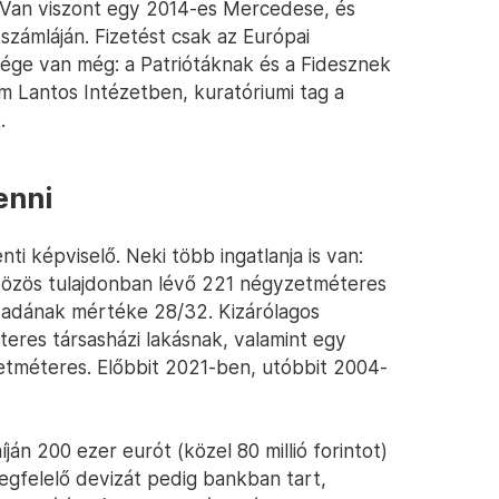
. Van viszont egy 2014-es Mercedese, és
nkszámláján. Fizetést csak az Európai
sége van még: a Patriótáknak és a Fidesznek
om Lantos Intézetben, kuratóriumi tag a
.
enni
i képviselő. Neki több ingatlanja is van:
közös tulajdonban lévő 221 négyzetméteres
ányadának mértéke 28/32. Kizárólagos
teres társasházi lakásnak, valamint egy
zetméteres. Előbbit 2021-ben, utóbbit 2004-
ján 200 ezer eurót (közel 80 millió forintot)
megfelelő devizát pedig bankban tart,