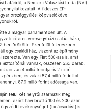
i határidő, a Nemzeti Választási Iroda (NVI)
yonnyilatkozatait. A fideszes EP-
agyar országgyűlési képviselőkével
yonukról.
őtte a magyar parlamentben ült. A
gyzetméteres veresegyházi családi háza,
2-ben örökölte. Ezenfelül felerészben
 áll egy családi ház, viszont az építmény
szerezte. Van egy Fiat 500-asa is, amit
 Biztosítónál vannak, összesen 533 darab,
ján van 4 millió forintja és 2 millió
észpénzben, és valaki 87,4 millió forinttal
nennyi, 87,9 millió forint adóssága van.
díján felül két helyről származik még
emen, ezért havi bruttó 100 és 200 ezer
nt ügyvédi tevékenységet (tanácsadást) is