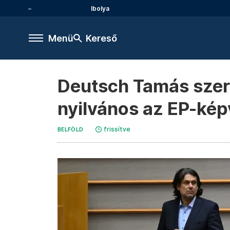
Ibolya
Menü
Kereső
Deutsch Tamás szere
nyilvános az EP-kép
frissítve
BELFÖLD