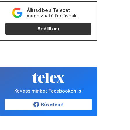
Állítsd be a Telexet
megbízható forrásnak!
Beállítom
Kövess minket Facebookon is!
Követem!