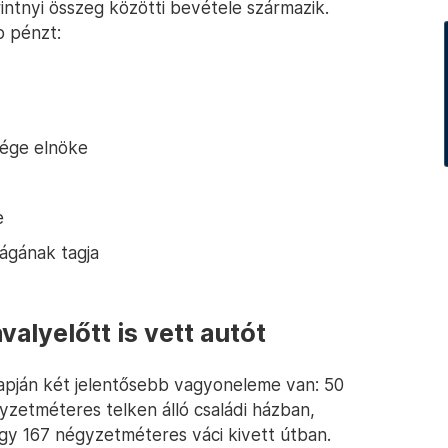
forintnyi összeg közötti bevétele származik.
p pénzt:
ége elnöke
e
ságának tagja
alyelőtt is vett autót
apján két jelentősebb vagyoneleme van: 50
yzetméteres telken álló családi házban,
gy 167 négyzetméteres váci kivett útban.