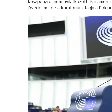
készpénzről nem nyilatkozott. Parlamenti
jövedelme, de a kuratóriumi tagja a Polgá