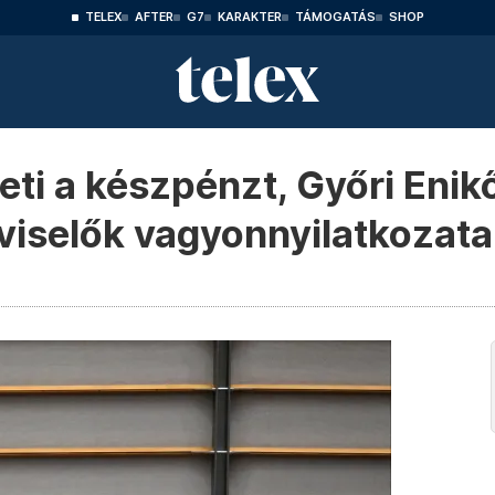
TELEX
AFTER
G7
KARAKTER
TÁMOGATÁS
SHOP
ti a készpénzt, Győri Enik
viselők vagyonnyilatkozata