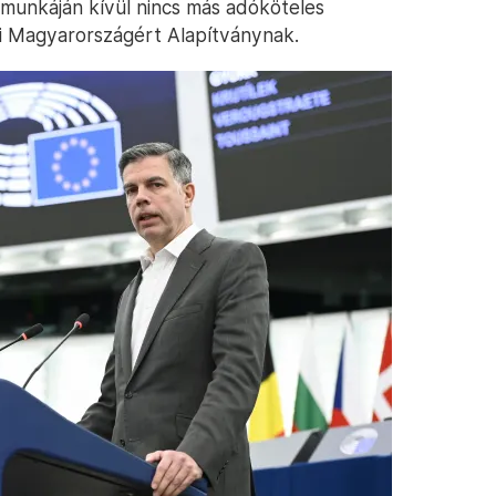
 munkáján kívül nincs más adóköteles
ri Magyarországért Alapítványnak.