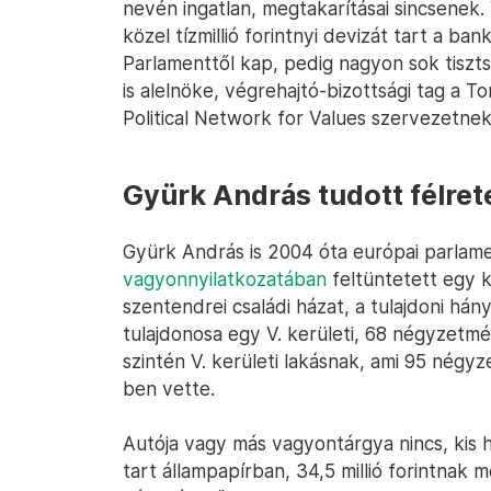
nevén ingatlan, megtakarításai sincsenek
közel tízmillió forintnyi devizát tart a ba
Parlamenttől kap, pedig nagyon sok tiszt
is alelnöke, végrehajtó-bizottsági tag a T
Political Network for Values szervezetnek
Gyürk András tudott félret
Gyürk András is 2004 óta európai parlament
vagyonnyilatkozatában
feltüntetett egy 
szentendrei családi házat, a tulajdoni h
tulajdonosa egy V. kerületi, 68 négyzetmé
szintén V. kerületi lakásnak, ami 95 négy
ben vette.
Autója vagy más vagyontárgya nincs, kis hí
tart állampapírban, 34,5 millió forintnak 