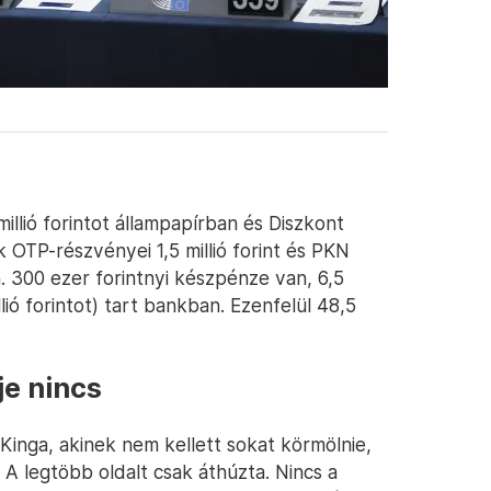
illió forintot állampapírban és Diszkont
 OTP-részvényei 1,5 millió forint és PKN
n. 300 ezer forintnyi készpénze van, 6,5
llió forintot) tart bankban. Ezenfelül 48,5
je nincs
Kinga, akinek nem kellett sokat körmölnie,
 A legtöbb oldalt csak áthúzta. Nincs a