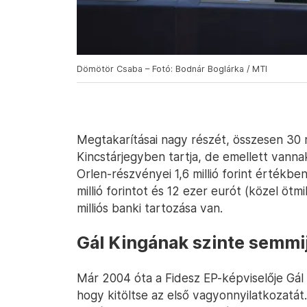
Dömötör Csaba – Fotó: Bodnár Boglárka / MTI
Megtakarításai nagy részét, összesen 30 m
Kincstárjegyben tartja, de emellett vannak
Orlen-részvényei 1,6 millió forint értékbe
millió forintot és 12 ezer eurót (közel ötmi
milliós banki tartozása van.
Gál Kingának szinte semmi
Már 2004 óta a Fidesz EP-képviselője Gál 
hogy kitöltse az első vagyonnyilatkozatát.