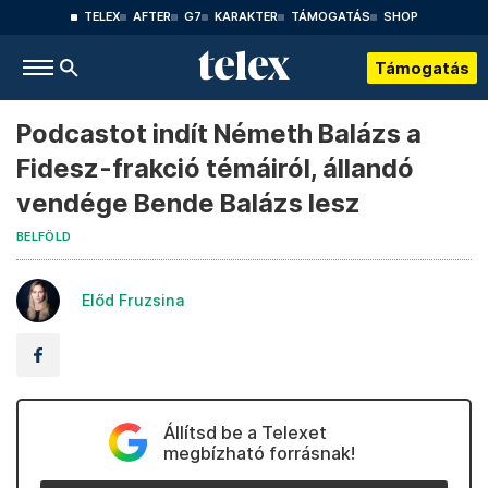
TELEX
AFTER
G7
KARAKTER
TÁMOGATÁS
SHOP
Támogatás
Podcastot indít Németh Balázs a
Fidesz-frakció témáiról, állandó
vendége Bende Balázs lesz
BELFÖLD
Előd Fruzsina
Állítsd be a Telexet
megbízható forrásnak!