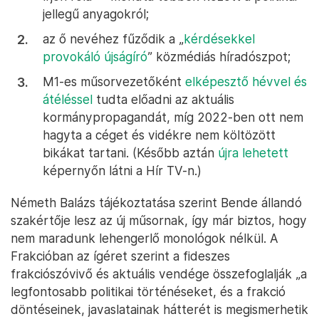
jellegű anyagokról;
az ő nevéhez fűződik a „
kérdésekkel
provokáló újságíró
” közmédiás híradószpot;
M1-es műsorvezetőként
elképesztő hévvel és
átéléssel
tudta előadni az aktuális
kormánypropagandát, míg 2022-ben ott nem
hagyta a céget és vidékre nem költözött
bikákat tartani. (Később aztán
újra lehetett
képernyőn látni a Hír TV-n.)
Németh Balázs tájékoztatása szerint Bende állandó
szakértője lesz az új műsornak, így már biztos, hogy
nem maradunk lehengerlő monológok nélkül. A
Frakcióban az ígéret szerint a fideszes
frakciószóvivő és aktuális vendége összefoglalják „a
legfontosabb politikai történéseket, és a frakció
döntéseinek, javaslatainak hátterét is megismerhetik