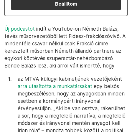
Beállítom
Új podcastot
indít a YouTube-on Németh Balázs,
tévés műsorvezetőből lett Fidesz-frakciószóvivő. A
mindenféle csavar nélkül csak Frakció címre
keresztelt műsorban Németh állandó partnere az
egykori köztévés szupersztár-nehézbombázó
Bende Balázs lesz, aki arról vált ismertté, hogy
az MTVA külügyi kabinetjének vezetőjeként
arra utasította a munkatársakat
egy belsős
megbeszélésen, hogy az anyagokban minden
esetben a kormánypárti irányvonal
érvényesüljön. „Aki be van osztva, rákerülhet
a sor, hogy a megfelelő narratíva, a megfelelő
módszer és irányvonal mentén anyagot kell
írjon róla” – mondta többek között a politikai