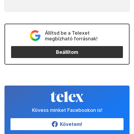
Állítsd be a Telexet
megbízható forrásnak!
Beállítom
Kövess minket Facebookon is!
Követem!