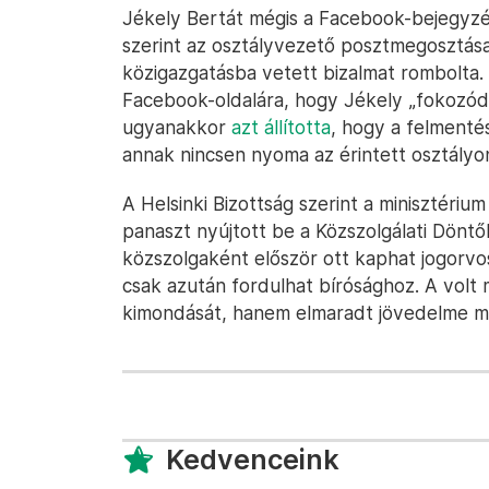
Jékely Bertát mégis a Facebook-bejegyzé
szerint az osztályvezető posztmegosztása 
közigazgatásba vetett bizalmat rombolta. L
Facebook-oldalára, hogy Jékely „fokozódó p
ugyanakkor
azt állította
, hogy a felmenté
annak nincsen nyoma az érintett osztályo
A Helsinki Bizottság szerint a minisztérium
panaszt nyújtott be a Közszolgálati Dönt
közszolgaként először ott kaphat jogorvo
csak azután fordulhat bírósághoz. A volt 
kimondását, hanem elmaradt jövedelme megt
Kedvenceink