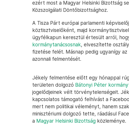
ezért most a Magyar Helsinki Bizottság se
Közszolgálati Döntőbizottsághoz.
A Tisza Párt európai parlamenti képviselő
köztisztviselőként, majd kormánytisztvis
ügyfélkapun keresztül értesült arról, hogy 
kormánytanácsosnak
, elveszítette osztá
fizetése felét. Másnap pedig ugyanígy az
azonnali felmentését.
Jékely felmentése előtt egy hónappal rú
területen dolgozó
Bátonyi Péter kormány
jogelődjeinek vélt törvénytelenségeit. J
kapcsolatos támogató felhívást a Facebook
mert nem politikai véleményt, hanem szakm
minisztériumi dolgozó tette, ráadásul Face
a
Magyar Helsinki Bizottság
közleménye.