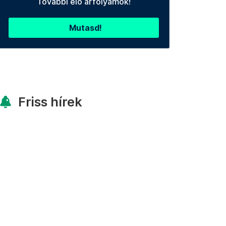
További élő árfolyamok!
Mutasd!
Friss hírek