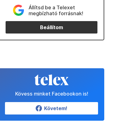
Állítsd be a Telexet
megbízható forrásnak!
Beállítom
Kövess minket Facebookon is!
Követem!