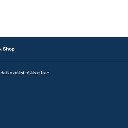
x Shop
datkezelési tájékoztató
zat
Telex Sales