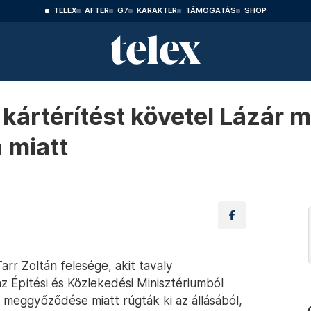
TELEX
AFTER
G7
KARAKTER
TÁMOGATÁS
SHOP
 kártérítést követel Lázár 
 miatt
rr Zoltán felesége, akit tavaly
z Építési és Közlekedési Minisztériumból
ai meggyőződése miatt rúgták ki az állásából,