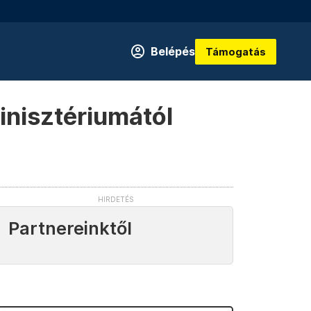
Belépés
Támogatás
minisztériumától
Partnereinktől