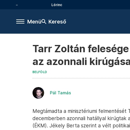
Lőrinc
Menü
Kereső
Tarr Zoltán felesége
az azonnali kirúgása
BELFÖLD
Pál Tamás
Megtámadta a minisztériumi felmentését Ta
decemberben azonnali hatállyal kirúgtak a
(ÉKM). Jékely Berta szerint a vélt politik