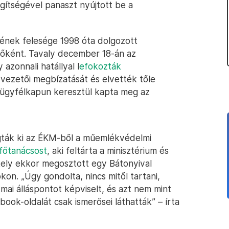
gítségével panaszt nyújtott be a
jének felesége 1998 óta dolgozott
előként. Tavaly december 18-án az
azonnali hatállyal l
efokozták
lyvezetői megbízatását és elvették tőle
 ügyfélkapun keresztül kapta meg az
gták ki az ÉKM-ből a műemlékvédelmi
főtanácsost
, aki feltárta a minisztérium és
ékely ekkor megosztott egy Bátonyival
on. „Úgy gondolta, nincs mitől tartani,
ai álláspontot képviselt, és azt nem mint
book-oldalát csak ismerősei láthatták” – írta