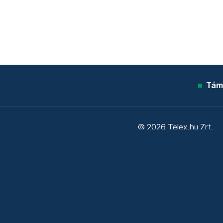
Tám
© 2026 Telex.hu Zrt.
Sütitájékoztató