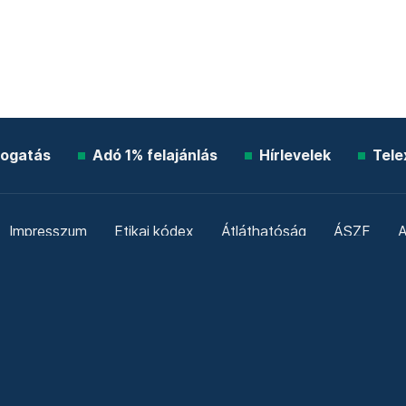
ogatás
Adó 1% felajánlás
Hírlevelek
Tele
Impresszum
Etikai kódex
Átláthatóság
ÁSZF
A
Süti beállítások
Szabályzatok
Kommentelési szabály