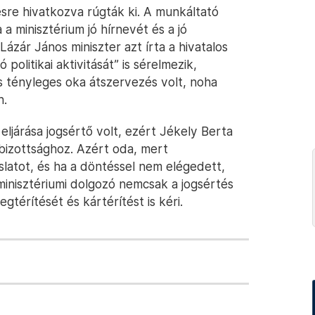
sre hivatkozva rúgták ki. A munkáltató
a minisztérium jó hírnevét és a jó
ázár János miniszter azt írta a hivatalos
olitikai aktivitását” is sérelmezik,
s tényleges oka átszervezés volt, noha
n.
 eljárása jogsértő volt, ezért Jékely Berta
őbizottsághoz. Azért oda, mert
slatot, és ha a döntéssel nem elégedett,
minisztériumi dolgozó nemcsak a jogsértés
érítését és kártérítést is kéri.