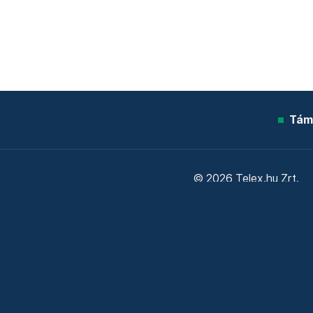
Tám
© 2026 Telex.hu Zrt.
Sütitájékoztató