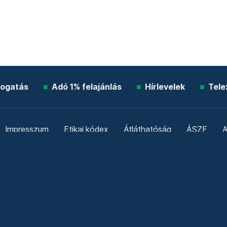
ogatás
Adó 1% felajánlás
Hírlevelek
Tele
Impresszum
Etikai kódex
Átláthatóság
ÁSZF
A
Süti beállítások
Szabályzatok
Kommentelési szabály