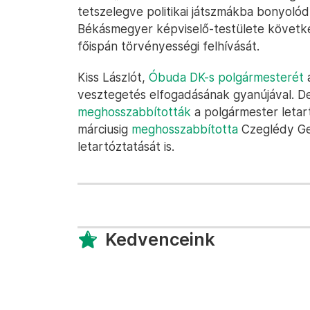
tetszelegve politikai játszmákba bonyoló
Békásmegyer képviselő-testülete következ
főispán törvényességi felhívását.
Kiss Lászlót,
Óbuda DK-s polgármesterét
a
vesztegetés elfogadásának gyanújával. D
meghosszabbították
a polgármester letar
márciusig
meghosszabbította
Czeglédy Ger
letartóztatását is.
Kedvenceink