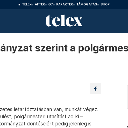
TELEX
AFTER
G7
KARAKTER
TÁMOGATÁS
SHOP
rmányzat szerint a polgárme
őzetes letartóztatásban van, munkát végez.
 ülést, polgármesteri utasítást ad ki –
kormányzat döntéseiért pedig jelenleg is