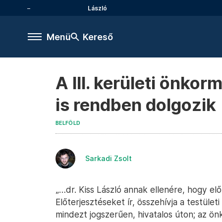
László
Menü
Kereső
A III. kerületi önko
is rendben dolgozik
BELFÖLD
Sarkadi Zsolt
„…dr. Kiss László annak ellenére, hogy el
Előterjesztéseket ír, összehívja a testületi
mindezt jogszerűen, hivatalos úton; az ön