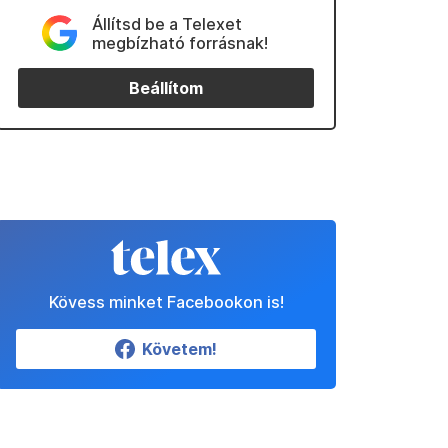
Állítsd be a Telexet
megbízható forrásnak!
Beállítom
Kövess minket Facebookon is!
Követem!