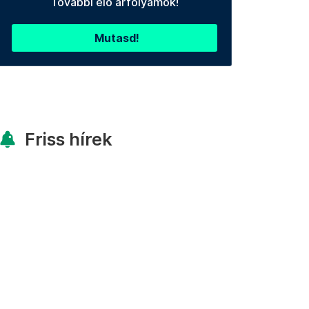
További élő árfolyamok!
Mutasd!
Friss hírek