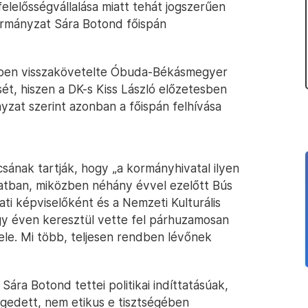
elelősségvállalása miatt tehát jogszerűen
nkormányzat Sára Botond főispán
iben visszakövetelte Óbuda-Békásmegyer
ét, hiszen a DK-s Kiss László előzetesben
yzat szerint azonban a főispán felhívása
ának tartják, hogy „a kormányhivatal ilyen
latban, miközben néhány évvel ezelőtt Bús
ti képviselőként és a Nemzeti Kulturális
gy éven keresztül vette fel párhuzamosan
vele. Mi több, teljesen rendben lévőnek
Sára Botond tettei politikai indíttatásúak,
gedett, nem etikus e tisztségében