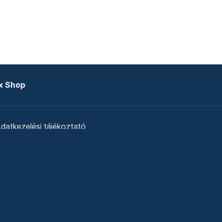
x Shop
datkezelési tájékoztató
zat
Telex Sales