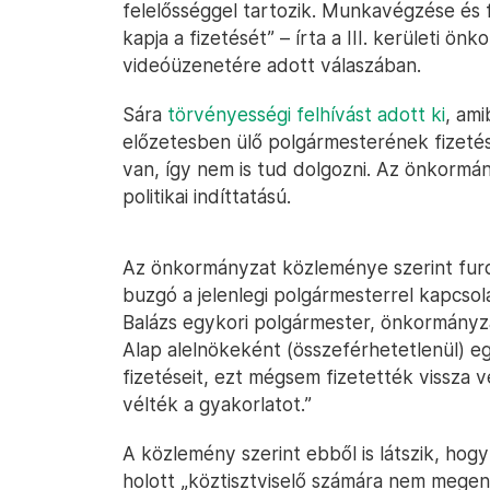
felelősséggel tartozik. Munkavégzése és f
kapja a fizetését” – írta a III. kerületi ö
videóüzenetére adott válaszában.
Sára
törvényességi felhívást adott ki
, am
előzetesben ülő polgármesterének fizetés
van, így nem is tud dolgozni. Az önkormán
politikai indíttatású.
Az önkormányzat közleménye szerint furcs
buzgó a jelenlegi polgármesterrel kapcso
Balázs egykori polgármester, önkormányza
Alap alelnökeként (összeférhetetlenül) e
fizetéseit, ezt mégsem fizetették vissza 
vélték a gyakorlatot.”
A közlemény szerint ebből is látszik, hogy 
holott „köztisztviselő számára nem megen