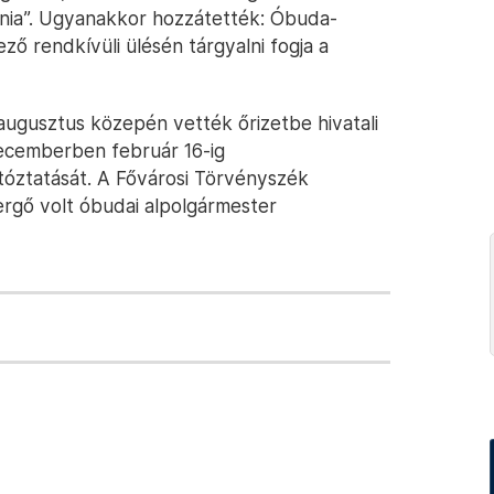
dnia”. Ugyanakkor hozzátették: Óbuda-
ő rendkívüli ülésén tárgyalni fogja a
ugusztus közepén vették őrizetbe hivatali
ecemberben február 16-ig
tóztatását. A Fővárosi Törvényszék
gő volt óbudai alpolgármester