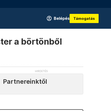
Belépés
Támogatás
ster a börtönből
Partnereinktől