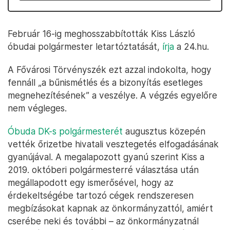
Február 16-ig meghosszabbították Kiss László
óbudai polgármester letartóztatását,
írja
a 24.hu.
A Fővárosi Törvényszék ezt azzal indokolta, hogy
fennáll „a bűnismétlés és a bizonyítás esetleges
megnehezítésének” a veszélye. A végzés egyelőre
nem végleges.
Óbuda DK-s polgármesterét
augusztus közepén
vették őrizetbe hivatali vesztegetés elfogadásának
gyanújával. A megalapozott gyanú szerint Kiss a
2019. októberi polgármesterré választása után
megállapodott egy ismerősével, hogy az
érdekeltségébe tartozó cégek rendszeresen
megbízásokat kapnak az önkormányzattól, amiért
cserébe neki és további – az önkormányzatnál