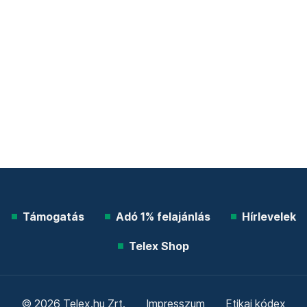
Támogatás
Adó 1% felajánlás
Hírlevelek
Telex Shop
© 2026 Telex.hu Zrt.
Impresszum
Etikai kódex