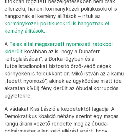
titokban rögzített beszélgetésekben nem csak
ellenzéki, hanem kormányközeli politikusokról is
hangoznak el kemény állítások – írtuk az
kormányközeli politikusokról is hangoznak el
kemény állítások.
A
Telex által megszerzett nyomozati iratokból
kiderült
korábban az is, hogy a Dunaferr
„elfoglalásában”, a Borkai-ügyben és a
futballstadionokat biztosító őrző-védő cégek
környékén is felbukkant dr. Mikó István az a kamu
„fedett nyomozó”, akinek az ügyködése miatt (de
akaratán kívül) fény derült az óbudai korrupciós
ügyletekre.
A vádakat Kiss László a kezdetektől tagadja. A
Demokratikus Koalíció néhány szerint egy magas
rangú állami vezető rendelte meg az óbudai
polgármester ellen zajló eljárást azért, hogy