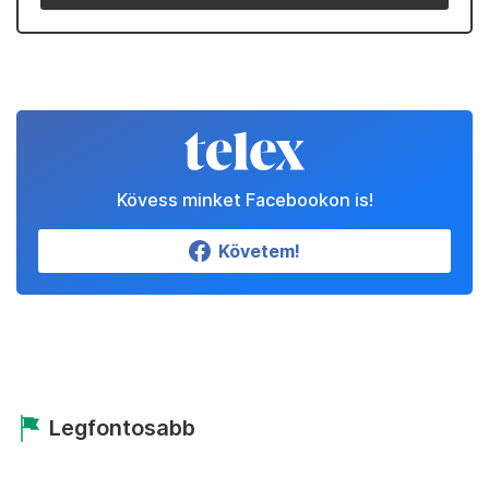
Kövess minket Facebookon is!
Követem!
Legfontosabb