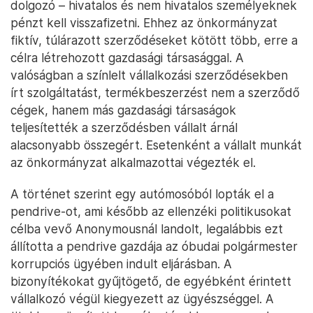
dolgozó – hivatalos és nem hivatalos személyeknek
pénzt kell visszafizetni. Ehhez az önkormányzat
fiktív, túlárazott szerződéseket kötött több, erre a
célra létrehozott gazdasági társasággal. A
valóságban a színlelt vállalkozási szerződésekben
írt szolgáltatást, termékbeszerzést nem a szerződő
cégek, hanem más gazdasági társaságok
teljesítették a szerződésben vállalt árnál
alacsonyabb összegért. Esetenként a vállalt munkát
az önkormányzat alkalmazottai végezték el.
A történet szerint egy autómosóból lopták el a
pendrive-ot, ami később az ellenzéki politikusokat
célba vevő Anonymousnál landolt, legalábbis ezt
állította a pendrive gazdája az óbudai polgármester
korrupciós ügyében indult eljárásban. A
bizonyítékokat gyűjtögető, de egyébként érintett
vállalkozó végül kiegyezett az ügyészséggel. A