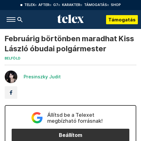
TELEX
AFTER
G7
KARAKTER
TÁMOGATÁS
SHOP
Támogatás
Februárig börtönben maradhat Kiss
László óbudai polgármester
BELFÖLD
Presinszky Judit
Állítsd be a Telexet
megbízható forrásnak!
Beállítom