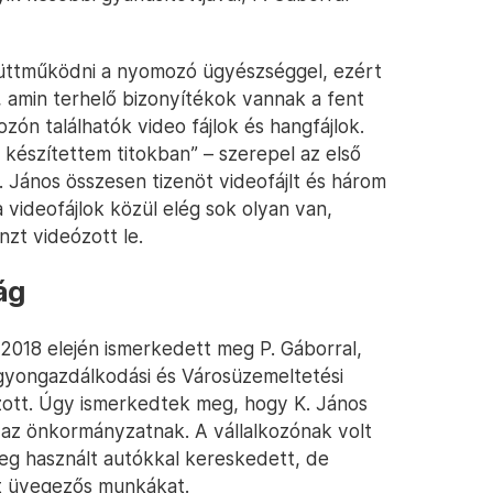
üttműködni a nyomozó ügyészséggel, ezért
 amin terhelő bizonyítékok vannak a fent
ón találhatók video fájlok és hangfájlok.
 készítettem titokban” – szerepel az első
. János összesen tizenöt videofájlt és három
 videofájlok közül elég sok olyan van,
zt videózott le.
ág
 2018 elején ismerkedett meg P. Gáborral,
agyongazdálkodási és Városüzemeltetési
ott. Úgy ismerkedtek meg, hogy K. János
 az önkormányzatnak. A vállalkozónak volt
őleg használt autókkal kereskedett, de
lt üvegezős munkákat.