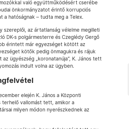
omozókkal való együttműködésért cserébe
óbudai önkormányzatot érintő korrupciós
t a hatóságnak – tudta meg a Telex.
 szereplői, az ártatlanság vélelme megilleti
ászló DK-s polgármesterre és Czeglédy Gergő
b érintett már egyezséget kötött az
gyezséget kötők pedig önmagukra és rájuk
nt az ügyészség „koronatanúja”, K. János tett
nyomozás indult volna az ügyben.
gfelvétel
ecember elején K. János a Központi
erhelő vallomást tett, amikor a
társai milyen módon nyerészkednek az