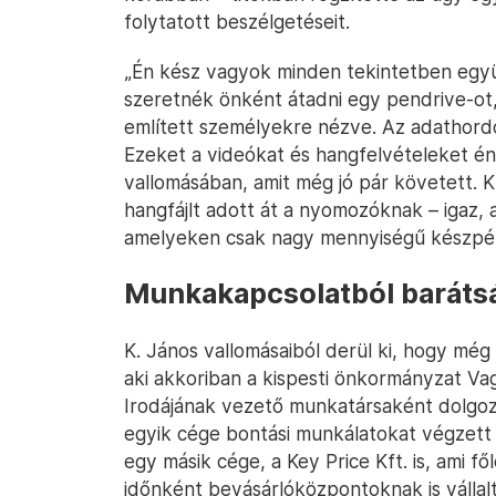
folytatott beszélgetéseit.
„Én kész vagyok minden tekintetben egy
szeretnék önként átadni egy pendrive-ot,
említett személyekre nézve. Az adathordoz
Ezeket a videókat és hangfelvételeket én
vallomásában, amit még jó pár követett. K
hangfájlt adott át a nyomozóknak – igaz, a
amelyeken csak nagy mennyiségű készpén
Munkakapcsolatból baráts
K. János vallomásaiból derül ki, hogy még
aki akkoriban a kispesti önkormányzat V
Irodájának vezető munkatársaként dolgoz
egyik cége bontási munkálatokat végzett
egy másik cége, a Key Price Kft. is, ami f
időnként bevásárlóközpontoknak is válla