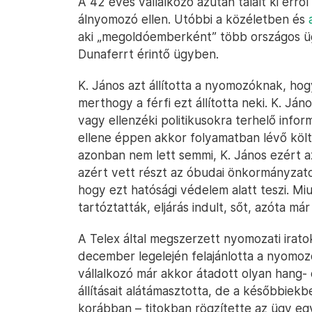
A 42 éves vállalkozó azután tálalt ki errő
álnyomozó ellen. Utóbbi a közéletben és
aki „megoldóemberként” több országos üg
Dunaferrt érintő ügyben.
K. János azt állította a nyomozóknak, hog
merthogy a férfi ezt állította neki. K. Já
vagy ellenzéki politikusokra terhelő infor
ellene éppen akkor folyamatban lévő költs
azonban nem lett semmi, K. János ezért az
azért vett részt az óbudai önkormányzato
hogy ezt hatósági védelem alatt teszi. Miut
tartóztatták, eljárás indult, sőt, azóta má
A Telex által megszerzett nyomozati irato
december legelején felajánlotta a nyomo
vállalkozó már akkor átadott olyan hang-
állításait alátámasztotta, de a későbbiekb
korábban – titokban rögzítette az ügy egy