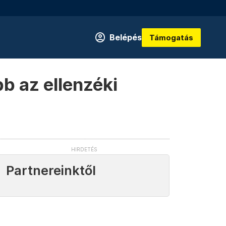
Belépés
Támogatás
b az ellenzéki
Partnereinktől