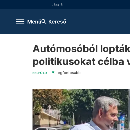
László
Menü
Kereső
Autómosóból lopták 
politikusokat célba
Legfontosabb
BELFÖLD