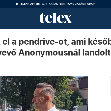
TELEX
AFTER
G7
KARAKTER
TÁMOGATÁS
SHOP
el a pendrive-ot, ami későb
 vevő Anonymousnál landolt