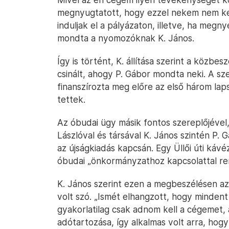
megnyugtatott, hogy ezzel nekem nem kell
induljak el a pályázaton, illetve, ha megn
mondta a nyomozóknak K. János.
Így is történt, K. állítása szerint a közb
csinált, ahogy P. Gábor mondta neki. A sze
finanszírozta meg előre az első három laps
tettek.
Az óbudai ügy másik fontos szereplőjével, 
Lászlóval és társával K. János szintén P.
az újságkiadás kapcsán. Egy Üllői úti káv
óbudai „önkormányzathoz kapcsolattal re
K. János szerint ezen a megbeszélésen a
volt szó. „Ismét elhangzott, hogy mindent 
gyakorlatilag csak adnom kell a cégemet, 
adótartozása, így alkalmas volt arra, hog