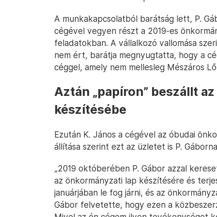
A munkakapcsolatból barátság lett, P. Gáb
cégével vegyen részt a 2019-es önkormá
feladatokban. A vállalkozó vallomása szer
nem ért, barátja megnyugtatta, hogy a cé
céggel, amely nem mellesleg Mészáros Lőr
Aztán „papíron” beszállt a
készítésébe
Ezután K. János a cégével az óbudai önkor
állítása szerint ezt az üzletet is P. Gábor
„2019 októberében P. Gábor azzal keres
az önkormányzati lap készítésére és ter
januárjában le fog járni, és az önkormányza
Gábor felvetette, hogy ezen a közbeszerz
Mivel az én cégem ilyen tevékenységet 