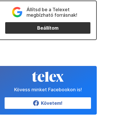
Állítsd be a Telexet
megbízható forrásnak!
Beállítom
Kövess minket Facebookon is!
Követem!