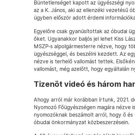
Büntetlenséget kapott az ügyészségi ny
az a K. János, aki az ellenzéki vezetésű 
ügyben először adott érdemi információka
Egyelőre csak gyanúsítottak az óbudai ügy
őket. Ugyanakkor baljós jel lehet Kiss L
MSZP-s alpolgármesterre nézve, hogy töb
ügyészséggel, és beszélni kezdett. Az e
nézve is terhelő vallomást tettek. Elsőké
vallomást, még azelőtt, hogy egyáltalán 
Tizenöt videó és három han
Ahogy arról már korábban írtunk, 2021. d
Nyomozó Főügyészségen magára nézve is t
nyomozóknak beszámolt arról, hogy ő és 
óbudai önkormányzat közbeszerzésein.