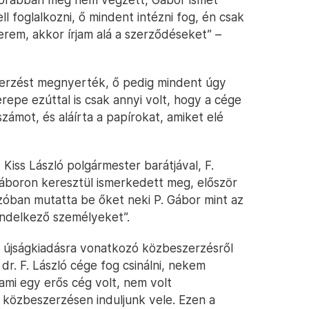
 foglalkozni, ő mindent intézni fog, én csak
yerem, akkor írjam alá a szerződéseket” –
eszerzést megnyerték, ő pedig mindent úgy
repe ezúttal is csak annyi volt, hogy a cége
zámot, és aláírta a papírokat, amiket elé
Kiss László polgármester barátjával, F.
 Gáboron keresztül ismerkedett meg, először
ézóban mutatta be őket neki P. Gábor mint az
ndelkező személyeket”.
z újságkiadásra vonatkozó közbeszerzésről
dr. F. László cége fog csinálni, nekem
ami egy erős cég volt, nem volt
y közbeszerzésen induljunk vele. Ezen a