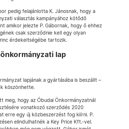
or pedig felajánlotta K. Jánosnak, hogy a
nyzati választás kampányához kötődő
int amikor jelezte P. Gábornak, hogy ő ehhez
gének csak szerződnie kell egy olyan
inc érdekeltségébe tartozik.
z önkormányzati lap
mányzat lapjának a gyártásába is beszállt –
nak köszönhette.
ett meg, hogy az Óbudai Önkormányzatnál
jesztésére vonatkozó szerződés 2020
t erre egy új közbeszerzést fog kiírni. P.
ésen elindulhatnék a Key Price Kft.-vel.
korábban még nem végzett, Gábor ismét