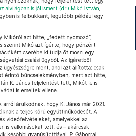
l a nyomozóknak, hogy feljelentést tett egy
az alvilágban is jól ismert (dr.) Mikó István
,
yben is felbukkant, legutóbb például egy
y Mikóról azt hitte, „fedett nyomozó”,
nos szerint Mikó azt ígérte, hogy pénzért
mációkért cserébe ki tudja őt mosni egy
égvetési csalási ügyből. Az ígéretből
 ügyészségre ment, ahol azt állította: csak
t érintő bűncselekményben, mert azt hitte,
án K. János feljelentést tett, Mikót le is
r vádat is emeltek ellene.
k arról árulkodnak, hogy K. János már 2021.
zóknak a teljes körű együttműködését. A
 és videófelvételeket, amelyekkel az
en is vallomásokat tett, és – akárcsak
ik későbbi gyanúsítottjával, P. Gáborral