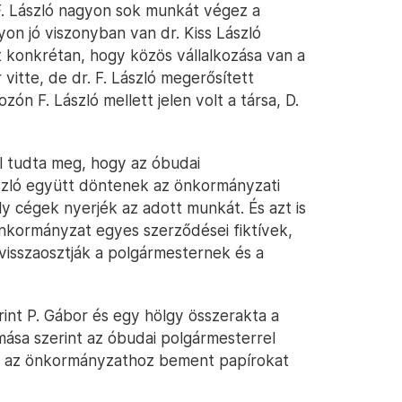
 F. László nagyon sok munkát végez a
n jó viszonyban van dr. Kiss László
ott konkrétan, hogy közös vállalkozása van a
vitte, de dr. F. László megerősített
ón F. László mellett jelen volt a társa, D.
ól tudta meg, hogy az óbudai
szló együtt döntenek az önkormányzati
ly cégek nyerjék az adott munkát. És azt is
önkormányzat egyes szerződései fiktívek,
 visszaosztják a polgármesternek és a
erint P. Gábor és egy hölgy összerakta a
omása szerint az óbudai polgármesterrel
or az önkormányzathoz bement papírokat