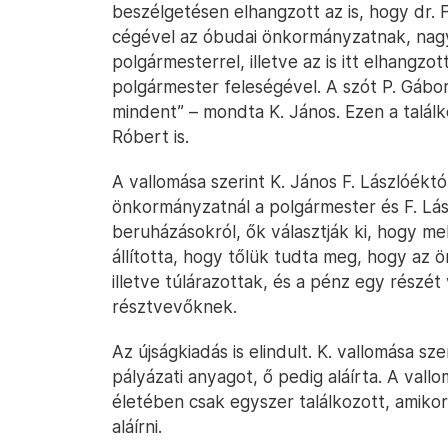
beszélgetésen elhangzott az is, hogy dr.
cégével az óbudai önkormányzatnak, nagyo
polgármesterrel, illetve az is itt elhangz
polgármester feleségével. A szót P. Gábor 
mindent” – mondta K. János. Ezen a találkoz
Róbert is.
A vallomása szerint K. János F. Lászlóékt
önkormányzatnál a polgármester és F. Lá
beruházásokról, ők választják ki, hogy me
állította, hogy tőlük tudta meg, hogy az 
illetve túlárazottak, és a pénz egy részét
résztvevőknek.
Az újságkiadás is elindult. K. vallomása sz
pályázati anyagot, ő pedig aláírta. A vall
életében csak egyszer találkozott, amik
aláírni.