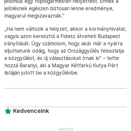
jelölniük egy főpolgármester-helyettest. Ennek a
jelölésnek egészen biztosan lenne eredménye,
magyarul megszavaznák.”
„Ha nem változik a helyzet, akkor a kormányhivatal,
vagyis azon keresztül a Fidesz átveheti Budapest
irányítását. Úgy számolom, hogy akár már a nyárra
eljuthatunk odáig, hogy az Országgyűlés feloszlatja
a közgyűlést, és új választásokat írnak ki” – tette
hozzá Baranyi, aki a Magyar Kétfarkú Kutya Párt
listáján jutott be a közgyűlésbe.
Kedvenceink