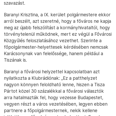
szavazást.
Baranyi Krisztina, a IX. kerület polgármestere ekkor
arról beszélt, azt szeretné, hogy a főváros ne kapja
meg az újabb felszólítást a kormányhivataltól, hogy
törvénytelenül működnek, mert ez végül a Fővárosi
Közgyűlés feloszlatásához vezethet. Szerinte a
főpolgármester-helyettesek kérdésében nemcsak
Karácsonynak van felelőssége, hanem például a
Tiszának is.
Baranyi a fővárosi helyzettel kapcsolatban azt
nyilatkozta a Klubrádiónak: „Ez a patthelyzet
nagyon könnyen feloldható lenne, hiszen a Tisza
Pártot közel 30 százalékkal a fővárosi választók
arra hatalmazták fel, hogy vezesse Budapestet,
vegyen részt a város vezetésében, legyen ebben
partnere a főpolgármesternek, nekik kellene