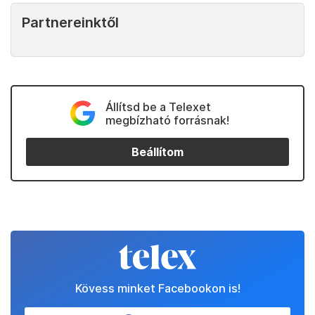
Partnereinktől
Állítsd be a Telexet
megbízható forrásnak!
Beállítom
Kövess minket Facebookon is!