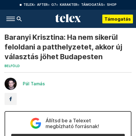
TELEX
AFTER
G7
KARAKTER
TÁMOGATÁS
SHOP
Támogatás
Baranyi Krisztina: Ha nem sikerül
feloldani a patthelyzetet, akkor új
választás jöhet Budapesten
BELFÖLD
Pál Tamás
Állítsd be a Telexet
megbízható forrásnak!