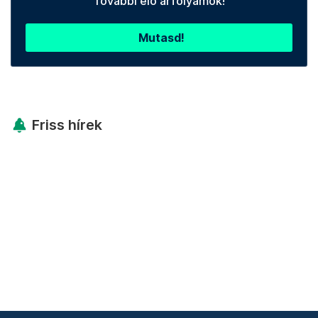
További élő árfolyamok!
Mutasd!
Friss hírek