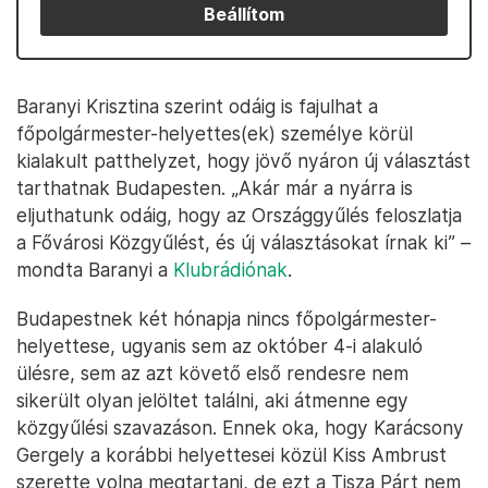
Beállítom
Baranyi Krisztina szerint odáig is fajulhat a
főpolgármester-helyettes(ek) személye körül
kialakult patthelyzet, hogy jövő nyáron új választást
tarthatnak Budapesten. „Akár már a nyárra is
eljuthatunk odáig, hogy az Országgyűlés feloszlatja
a Fővárosi Közgyűlést, és új választásokat írnak ki” –
mondta Baranyi a
Klubrádiónak
.
Budapestnek két hónapja nincs főpolgármester-
helyettese, ugyanis sem az október 4-i alakuló
ülésre, sem az azt követő első rendesre nem
sikerült olyan jelöltet találni, aki átmenne egy
közgyűlési szavazáson. Ennek oka, hogy Karácsony
Gergely a korábbi helyettesei közül Kiss Ambrust
szerette volna megtartani, de ezt a Tisza Párt nem