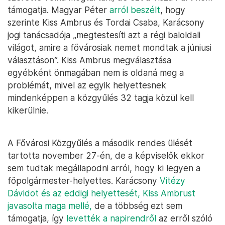
támogatja. Magyar Péter
arról beszélt
, hogy
szerinte Kiss Ambrus és Tordai Csaba, Karácsony
jogi tanácsadója „megtestesíti azt a régi baloldali
világot, amire a fővárosiak nemet mondtak a júniusi
választáson”. Kiss Ambrus megválasztása
egyébként önmagában nem is oldaná meg a
problémát, mivel az egyik helyettesnek
mindenképpen a közgyűlés 32 tagja közül kell
kikerülnie.
A Fővárosi Közgyűlés a második rendes ülését
tartotta november 27-én, de a képviselők ekkor
sem tudtak megállapodni arról, hogy ki legyen a
főpolgármester-helyettes. Karácsony
Vitézy
Dávidot és az eddigi helyettesét, Kiss Ambrust
javasolta maga mellé,
de a többség ezt sem
támogatja, így
levették a napirendről
az erről szóló