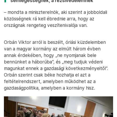
semlegességnek, a rezsivédelemnek”
– mondta a miniszterelnök, aki szerint a jobboldali
közösségnek rá kell ébrednie arra, hogy az
országnak rengeteg veszítenivalója van.
Orbán Viktor arról is beszélt, óriási küzdelemben
van a magyar kormány az elmúlt három évben
annak érdekében, hogy „ne nyomjanak bele
bennünket a háborúba”, és „meg tudjuk védeni
magunkat ennek a gazdasági következményeitől”.
Orbán szerint csak béke hozhatja el azt a
feltételrendszert, amelyben működhet az a
gazdaságpolitika, amelyben a kormány hisz.