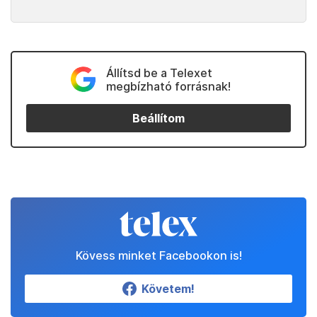
Állítsd be a Telexet
megbízható forrásnak!
Beállítom
Kövess minket Facebookon is!
Követem!