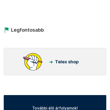
Legfontosabb
Telex shop
További élő árfolyamok!