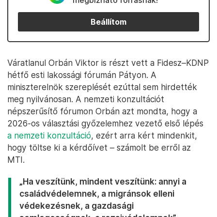
megbízható forrásnak!
Beállítom
Váratlanul Orbán Viktor is részt vett a Fidesz–KDNP
hétfő esti lakossági fórumán Pátyon. A
miniszterelnök szereplését ezúttal sem hirdették
meg nyilvánosan. A nemzeti konzultációt
népszerűsítő fórumon Orbán azt mondta, hogy a
2026-os választási győzelemhez vezető első lépés
a nemzeti konzultáció
, ezért arra kért mindenkit,
hogy töltse ki a kérdőívet – számolt be erről az
MTI.
„Ha veszítünk, mindent veszítünk: annyi a
családvédelemnek, a migránsok elleni
védekezésnek, a gazdasági