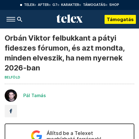
TELEX
AFTER
G7
KARAKTER
TÁMOGATÁS
SHOP
Támogatás
Orbán Viktor felbukkant a pátyi
fideszes fórumon, és azt mondta,
minden elveszik, ha nem nyernek
2026-ban
BELFÖLD
Pál Tamás
Állítsd be a Telexet