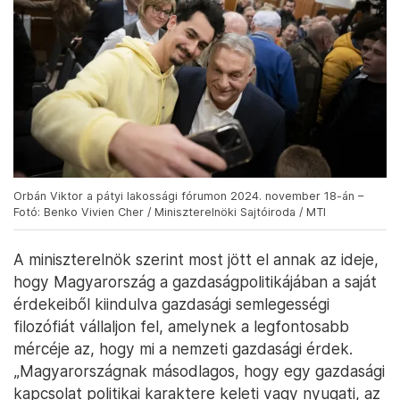
Orbán Viktor a pátyi lakossági fórumon 2024. november 18-án –
Fotó: Benko Vivien Cher / Miniszterelnöki Sajtóiroda / MTI
A miniszterelnök szerint most jött el annak az ideje,
hogy Magyarország a gazdaságpolitikájában a saját
érdekeiből kiindulva gazdasági semlegességi
filozófiát vállaljon fel, amelynek a legfontosabb
mércéje az, hogy mi a nemzeti gazdasági érdek.
„Magyarországnak másodlagos, hogy egy gazdasági
kapcsolat politikai karaktere keleti vagy nyugati, az