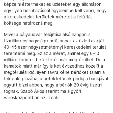
képzelni éttermeket és üzleteket egy állomáson,
egy ilyen beruházásnál figyelembe kell venni, hogy
a kereskedelmi területek méretét a felújítás
költsége határozná meg.
Mivel a pályaudvar felújítása alsó hangon is
tízmilliárdos nagyságrendű, annak az üzleti alapját
40–45 ezer négyzetméternyi kereskedelmi terület
teremtené meg. Ez az a méret, aminél egy 6–10
milliárd forintos befektetés már megtérülhet. De a
kamatok miatt már így is két évtizedhez közelít a
megtérülési idő, ilyen távra kéne bérlőket találni a
felépülő plázába, a befektetőnek pedig a bankjával
együtt bízni abban, hogy a bérlők 20 évig fizetni
fognak. Szabó Ákos szerint ma a győri
városközpontban ez irreális.