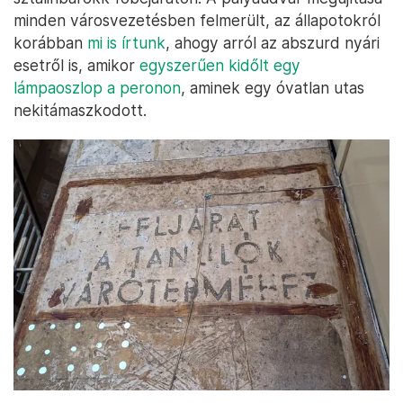
minden városvezetésben felmerült, az állapotokról
korábban
mi is írtunk
, ahogy arról az abszurd nyári
esetről is, amikor
egyszerűen kidőlt egy
lámpaoszlop a peronon
, aminek egy óvatlan utas
nekitámaszkodott.