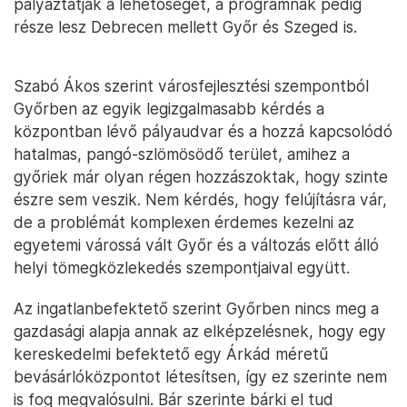
pályáztatják a lehetőséget, a programnak pedig
része lesz Debrecen mellett Győr és Szeged is.
Szabó Ákos szerint városfejlesztési szempontból
Győrben az egyik legizgalmasabb kérdés a
központban lévő pályaudvar és a hozzá kapcsolódó
hatalmas, pangó-szlömösödő terület, amihez a
győriek már olyan régen hozzászoktak, hogy szinte
észre sem veszik. Nem kérdés, hogy felújításra vár,
de a problémát komplexen érdemes kezelni az
egyetemi várossá vált Győr és a változás előtt álló
helyi tömegközlekedés szempontjaival együtt.
Az ingatlanbefektető szerint Győrben nincs meg a
gazdasági alapja annak az elképzelésnek, hogy egy
kereskedelmi befektető egy Árkád méretű
bevásárlóközpontot létesítsen, így ez szerinte nem
is fog megvalósulni. Bár szerinte bárki el tud