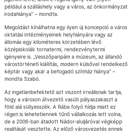
például a szálláshely vagy a város, az önkormányzat
irodahiánya” – mondta.
Megoldást kínálhatna egy ilyen új koncepció a város
oktatási intézményeinek helyhiányára vagy az
állomás egy kilométeres körzetében lévő
középiskolák tornatermi, rendezvénytermi
igényeire is. „Vesszőparipám a múzeum, az állandó
várostörténeti kiállítás, modern külsővel rendelkező
képtár vagy akár a befogadó színház hiánya” –
mondta Szabó.
Az ingatlanbefektető azt viszont irreálisnak tartja,
hogy a városon átvezető vasúti pályaszakaszt a
föld alá süllyesszék. A Rába folyó hídja miatt ez
régen is lehetetlennek tűnő vállalkozás lett volna,
de a 2006-ban átadott Nádor-aluljáróval végképp
realitását vesztette. Az előző városvezetés ennek