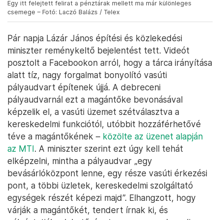
Egy itt felejtett felirat a pénztárak mellett ma már különleges
csemege – Fotó: Laczó Balázs / Telex
Pár napja Lázár János építési és közlekedési
miniszter reménykeltő bejelentést tett. Videót
posztolt a Facebookon arról, hogy a tárca irányítása
alatt tíz, nagy forgalmat bonyolító vasúti
pályaudvart építenek újjá. A debreceni
pályaudvarnál ezt a magántőke bevonásával
képzelik el, a vasúti üzemet szétválasztva a
kereskedelmi funkciótól, utóbbit hozzáférhetővé
téve a magántőkének –
közölte az üzenet alapján
az MTI
. A miniszter szerint ezt úgy kell tehát
elképzelni, mintha a pályaudvar „egy
bevásárlóközpont lenne, egy része vasúti érkezési
pont, a többi üzletek, kereskedelmi szolgáltató
egységek részét képezi majd”. Elhangzott, hogy
várják a magántőkét, tendert írnak ki, és