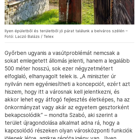
Ilyen épületből és területből jó párat találunk a belváros szélén –
Fotó: Laczó Balázs / Telex
Győrben ugyanis a vasútproblémát nemcsak a
sokat emlegetett állomás jelenti, hanem a legalább
500 méter hosszú, sok ezer négyzetmétert
elfoglaló, elhanyagolt telek is. „A miniszter úr
nyilván nem egyéniesítheti a koncepciót, ezért azt
hiszem, hogy itt a városnak kell jelentkezni, és
akkor lehet egy átfogó fejlesztés életképes, ha az
önkormányzat vagy akár az egyetem gesztorként
bekapcsolódik” – mondta Szabó, aki szerint a
terület újragondolása alkalmat adna rá, hogy a
kapcsolódó részeken olyan városközponti funkciók
jöjjenek létre, amikre régóta igény van. „Ilyen