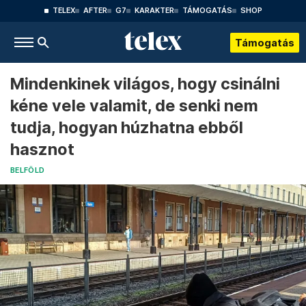
TELEX
AFTER
G7
KARAKTER
TÁMOGATÁS
SHOP
Támogatás
Mindenkinek világos, hogy csinálni
kéne vele valamit, de senki nem
tudja, hogyan húzhatna ebből
hasznot
BELFÖLD