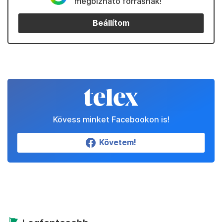
megbízható forrásnak!
Beállítom
Kövess minket Facebookon is!
Követem!