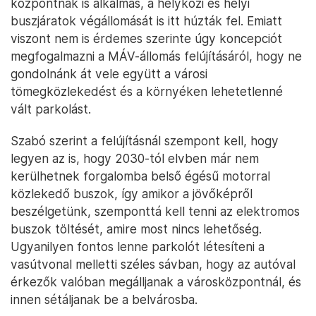
központnak is alkalmas, a helyközi és helyi
buszjáratok végállomását is itt húzták fel. Emiatt
viszont nem is érdemes szerinte úgy koncepciót
megfogalmazni a MÁV-állomás felújításáról, hogy ne
gondolnánk át vele együtt a városi
tömegközlekedést és a környéken lehetetlenné
vált parkolást.
Szabó szerint a felújításnál szempont kell, hogy
legyen az is, hogy 2030-tól elvben már nem
kerülhetnek forgalomba belső égésű motorral
közlekedő buszok, így amikor a jövőképről
beszélgetünk, szemponttá kell tenni az elektromos
buszok töltését, amire most nincs lehetőség.
Ugyanilyen fontos lenne parkolót létesíteni a
vasútvonal melletti széles sávban, hogy az autóval
érkezők valóban megálljanak a városközpontnál, és
innen sétáljanak be a belvárosba.