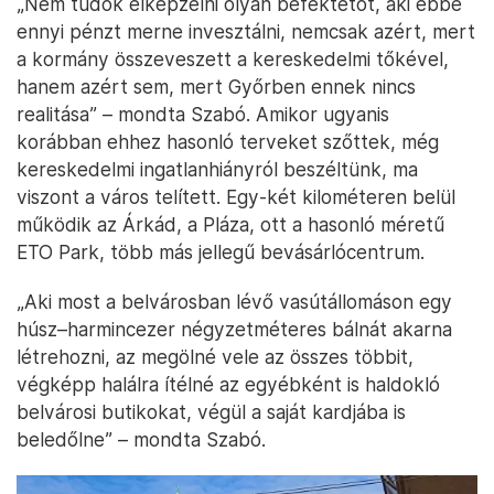
„Nem tudok elképzelni olyan befektetőt, aki ebbe
ennyi pénzt merne invesztálni, nemcsak azért, mert
a kormány összeveszett a kereskedelmi tőkével,
hanem azért sem, mert Győrben ennek nincs
realitása” – mondta Szabó. Amikor ugyanis
korábban ehhez hasonló terveket szőttek, még
kereskedelmi ingatlanhiányról beszéltünk, ma
viszont a város telített. Egy-két kilométeren belül
működik az Árkád, a Pláza, ott a hasonló méretű
ETO Park, több más jellegű bevásárlócentrum.
„Aki most a belvárosban lévő vasútállomáson egy
húsz–harmincezer négyzetméteres bálnát akarna
létrehozni, az megölné vele az összes többit,
végképp halálra ítélné az egyébként is haldokló
belvárosi butikokat, végül a saját kardjába is
beledőlne” – mondta Szabó.