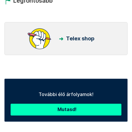
Legfontosabb
Telex shop
További élő árfolyamok!
Mutasd!