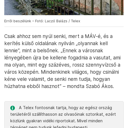
Erről beszélünk – Fotó: Laczó Balázs / Telex
Csak ahhoz sem nyúl senki, mert a MÁV-é, és a
kerítés külső oldalának nyilván „olyannak kell
lennie”, mint a belsőnek. „Ennek a városnak
lényegében újra be kellene fogadnia a vasutat, ami
ma olyan, mint egy százéves, rossz szennyvízcső a
város közepén. Mindenkinek világos, hogy csinálni
kéne vele valamit, de senki nem tudja, hogyan
húzhatna ebből hasznot” – mondta Szabó Ákos.
A Telex fontosnak tartja, hogy az egész ország
területéről szállíthasson az olvasóinak sztorikat, ezért
közlünk gyakran vidéki riportokat. Mivel minden
térséget nem tudunk lefedni budapesti