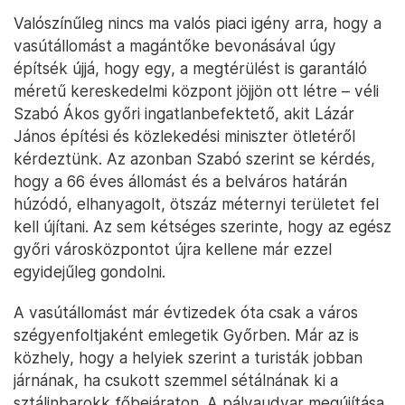
Valószínűleg nincs ma valós piaci igény arra, hogy a
vasútállomást a magántőke bevonásával úgy
építsék újjá, hogy egy, a megtérülést is garantáló
méretű kereskedelmi központ jöjjön ott létre – véli
Szabó Ákos győri ingatlanbefektető, akit Lázár
János építési és közlekedési miniszter ötletéről
kérdeztünk. Az azonban Szabó szerint se kérdés,
hogy a 66 éves állomást és a belváros határán
húzódó, elhanyagolt, ötszáz méternyi területet fel
kell újítani. Az sem kétséges szerinte, hogy az egész
győri városközpontot újra kellene már ezzel
egyidejűleg gondolni.
A vasútállomást már évtizedek óta csak a város
szégyenfoltjaként emlegetik Győrben. Már az is
közhely, hogy a helyiek szerint a turisták jobban
járnának, ha csukott szemmel sétálnának ki a
sztálinbarokk főbejáraton. A pályaudvar megújítása