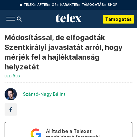
TELEX
AFTER
G7
KARAKTER
TÁMOGATÁS
SHOP
Támogatás
Módosítással, de elfogadták
Szentkirályi javaslatát arról, hogy
mérjék fel a hajléktalanság
helyzetét
BELFÖLD
Szántó-Nagy Bálint
Állítsd be a Telexet