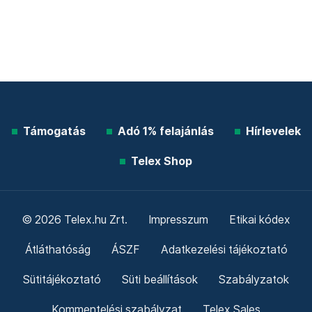
Támogatás
Adó 1% felajánlás
Hírlevelek
Telex Shop
© 2026 Telex.hu Zrt.
Impresszum
Etikai kódex
Átláthatóság
ÁSZF
Adatkezelési tájékoztató
Sütitájékoztató
Süti beállítások
Szabályzatok
Kommentelési szabályzat
Telex Sales