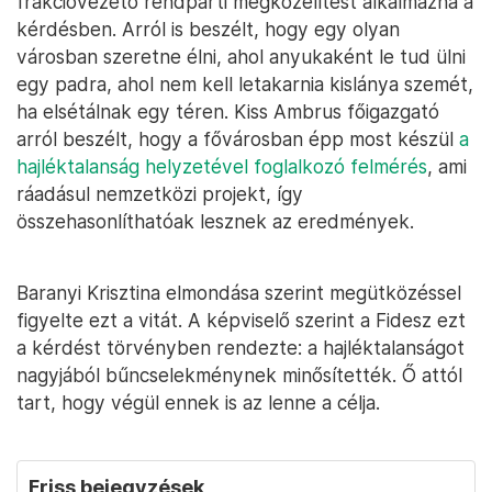
frakcióvezető rendpárti megközelítést alkalmazna a
kérdésben. Arról is beszélt, hogy egy olyan
városban szeretne élni, ahol anyukaként le tud ülni
egy padra, ahol nem kell letakarnia kislánya szemét,
ha elsétálnak egy téren. Kiss Ambrus főigazgató
arról beszélt, hogy a fővárosban épp most készül
a
hajléktalanság helyzetével foglalkozó felmérés
, ami
ráadásul nemzetközi projekt, így
összehasonlíthatóak lesznek az eredmények.
Baranyi Krisztina elmondása szerint megütközéssel
figyelte ezt a vitát. A képviselő szerint a Fidesz ezt
a kérdést törvényben rendezte: a hajléktalanságot
nagyjából bűncselekménynek minősítették. Ő attól
tart, hogy végül ennek is az lenne a célja.
Friss bejegyzések