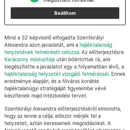
megbízható forrásnak!
Beállítom
Mind a 32 képviselő elfogadta Szentkirályi
Alexandra azon javaslatát, ami a
hajléktalanság
helyzetének felmérését célozza
. Az előterjesztésre
Karácsony módosítója
után bólintottak rá, ami
kiegészítette a javaslatot egy a folyamatban lévő, a
hajléktalanság helyzetét vizsgáló felméréssel
. Ennek
eredménye alapján, és a főváros korábbi
hajléktalanügyi stratégiáját figyelembe vévé
készítenek majd intézkedési tervet.
Szentkirályi Alexandra előterjesztéséről elmondta,
hogy az lenne a célja: először mérjék fel a
helyzetet, aztán keressenek megoldásokat. A