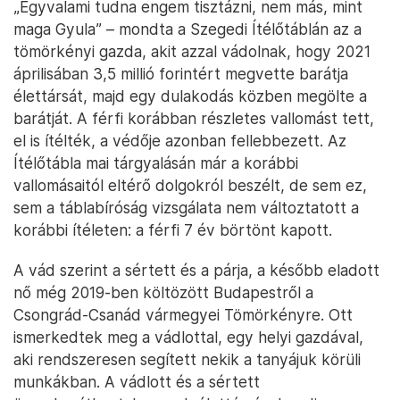
„Egyvalami tudna engem tisztázni, nem más, mint
maga Gyula” – mondta a Szegedi Ítélőtáblán az a
tömörkényi gazda, akit azzal vádolnak, hogy 2021
áprilisában 3,5 millió forintért megvette barátja
élettársát, majd egy dulakodás közben megölte a
barátját. A férfi korábban részletes vallomást tett,
el is ítélték, a védője azonban fellebbezett. Az
Ítélőtábla mai tárgyalásán már a korábbi
vallomásaitól eltérő dolgokról beszélt, de sem ez,
sem a táblabíróság vizsgálata nem változtatott a
korábbi ítéleten: a férfi 7 év börtönt kapott.
A vád szerint a sértett és a párja, a később eladott
nő még 2019-ben költözött Budapestről a
Csongrád-Csanád vármegyei Tömörkényre. Ott
ismerkedtek meg a vádlottal, egy helyi gazdával,
aki rendszeresen segített nekik a tanyájuk körüli
munkákban. A vádlott és a sértett