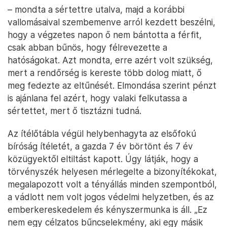
– mondta a sértettre utalva, majd a korábbi
vallomásaival szembemenve arról kezdett beszélni,
hogy a végzetes napon ő nem bántotta a férfit,
csak abban bűnös, hogy félrevezette a
hatóságokat. Azt mondta, erre azért volt szükség,
mert a rendőrség is kereste több dolog miatt, ő
meg fedezte az eltűnését. Elmondása szerint pénzt
is ajánlana fel azért, hogy valaki felkutassa a
sértettet, mert ő tisztázni tudná.
Az ítélőtábla végül helybenhagyta az elsőfokú
bíróság ítéletét, a gazda 7 év börtönt és 7 év
közügyektől eltiltást kapott. Úgy látják, hogy a
törvényszék helyesen mérlegelte a bizonyítékokat,
megalapozott volt a tényállás minden szempontból,
a vádlott nem volt jogos védelmi helyzetben, és az
emberkereskedelem és kényszermunka is áll. „Ez
nem egy célzatos bűncselekmény, aki egy másik