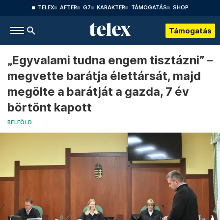
TELEX
AFTER
G7
KARAKTER
TÁMOGATÁS
SHOP
Támogatás
„Egyvalami tudna engem tisztázni” –
megvette barátja élettársát, majd
megölte a barátját a gazda, 7 év
börtönt kapott
BELFÖLD