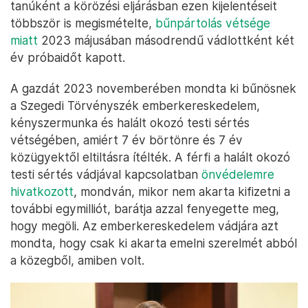
tanúként a körözési eljárásban ezen kijelentéseit
többször is megismételte,
bűnpártolás vétsége
miatt
2023 májusában másodrendű vádlottként két
év próbaidőt kapott.
A gazdát 2023 novemberében mondta ki bűnösnek
a Szegedi Törvényszék emberkereskedelem,
kényszermunka és halált okozó testi sértés
vétségében, amiért 7 év börtönre és 7 év
közügyektől eltiltásra ítélték. A férfi a halált okozó
testi sértés vádjával kapcsolatban
önvédelemre
hivatkozott
, mondván, mikor nem akarta kifizetni a
további egymilliót, barátja azzal fenyegette meg,
hogy megöli. Az emberkereskedelem vádjára azt
mondta, hogy csak ki akarta emelni szerelmét abból
a közegből, amiben volt.