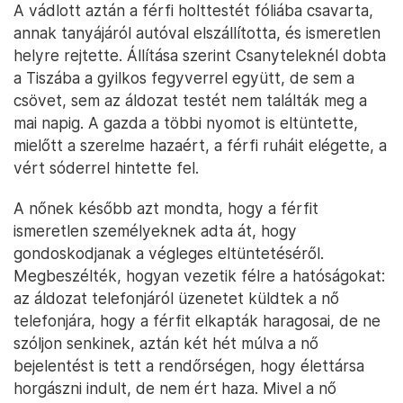
A vádlott aztán a férfi holttestét fóliába csavarta,
annak tanyájáról autóval elszállította, és ismeretlen
helyre rejtette. Állítása szerint Csanyteleknél dobta
a Tiszába a gyilkos fegyverrel együtt, de sem a
csövet, sem az áldozat testét nem találták meg a
mai napig. A gazda a többi nyomot is eltüntette,
mielőtt a szerelme hazaért, a férfi ruháit elégette, a
vért sóderrel hintette fel.
A nőnek később azt mondta, hogy a férfit
ismeretlen személyeknek adta át, hogy
gondoskodjanak a végleges eltüntetéséről.
Megbeszélték, hogyan vezetik félre a hatóságokat:
az áldozat telefonjáról üzenetet küldtek a nő
telefonjára, hogy a férfit elkapták haragosai, de ne
szóljon senkinek, aztán két hét múlva a nő
bejelentést is tett a rendőrségen, hogy élettársa
horgászni indult, de nem ért haza. Mivel a nő