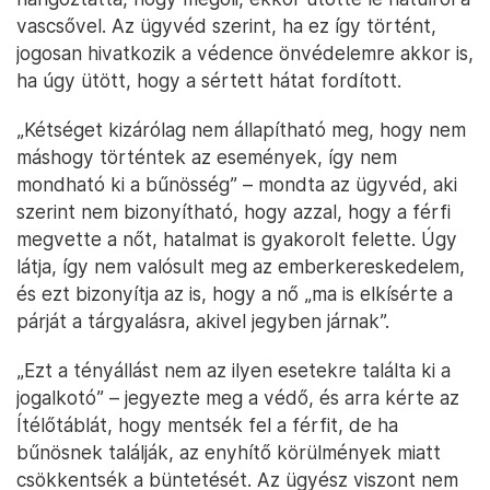
vascsővel. Az ügyvéd szerint, ha ez így történt,
jogosan hivatkozik a védence önvédelemre akkor is,
ha úgy ütött, hogy a sértett hátat fordított.
„Kétséget kizárólag nem állapítható meg, hogy nem
máshogy történtek az események, így nem
mondható ki a bűnösség” – mondta az ügyvéd, aki
szerint nem bizonyítható, hogy azzal, hogy a férfi
megvette a nőt, hatalmat is gyakorolt felette. Úgy
látja, így nem valósult meg az emberkereskedelem,
és ezt bizonyítja az is, hogy a nő „ma is elkísérte a
párját a tárgyalásra, akivel jegyben járnak”.
„Ezt a tényállást nem az ilyen esetekre találta ki a
jogalkotó” – jegyezte meg a védő, és arra kérte az
Ítélőtáblát, hogy mentsék fel a férfit, de ha
bűnösnek találják, az enyhítő körülmények miatt
csökkentsék a büntetését. Az ügyész viszont nem