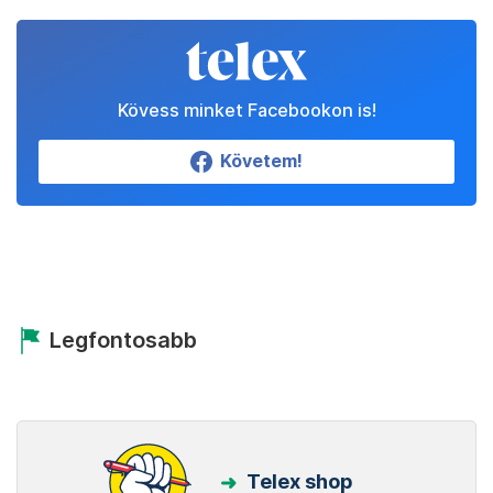
Kövess minket Facebookon is!
Követem!
Legfontosabb
Telex shop