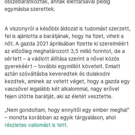
összebarátkoztak, annak élettársával pedig
egymásba szerettek.
A viszonyról a későbbi áldozat is tudomást szerzett,
fel is ajánlotta a barátjának, hogy ha fizet, viheti a
nőt. A gazda 2021 áprilisában fizette ki szerelméért
az előzőleg meghatározott 3,5 millió forintot, de a
sértett – a vádlott állítása szerint a nővel közös
gyerekéért – további egymilliót követelt. Emiatt
aztán szóváltásba keveredtek és dulakodni
kezdtek, aminek az vetett véget, hogy a gazda egy
vascsővel legalább két alkalommal, nagy erővel
fejen ütötte barátját, aki az életét vesztette.
„Nem gondoltam, hogy ennyitől egy ember meghal”
– mondta korábban az egyik tárgyaláson, ahol
részletes vallomást is tett
.