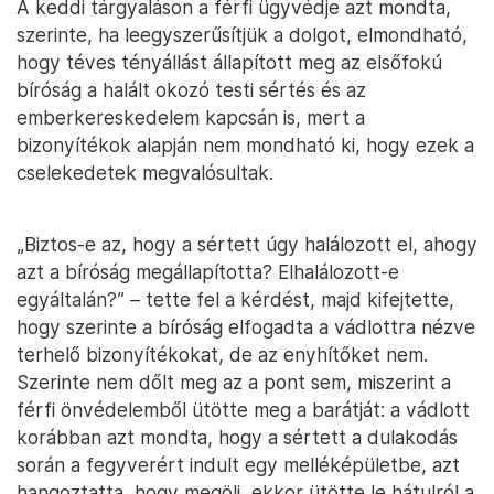
A keddi tárgyaláson a férfi ügyvédje azt mondta,
szerinte, ha leegyszerűsítjük a dolgot, elmondható,
hogy téves tényállást állapított meg az elsőfokú
bíróság a halált okozó testi sértés és az
emberkereskedelem kapcsán is, mert a
bizonyítékok alapján nem mondható ki, hogy ezek a
cselekedetek megvalósultak.
„Biztos-e az, hogy a sértett úgy halálozott el, ahogy
azt a bíróság megállapította? Elhalálozott-e
egyáltalán?” – tette fel a kérdést, majd kifejtette,
hogy szerinte a bíróság elfogadta a vádlottra nézve
terhelő bizonyítékokat, de az enyhítőket nem.
Szerinte nem dőlt meg az a pont sem, miszerint a
férfi önvédelemből ütötte meg a barátját: a vádlott
korábban azt mondta, hogy a sértett a dulakodás
során a fegyverért indult egy melléképületbe, azt
hangoztatta, hogy megöli, ekkor ütötte le hátulról a