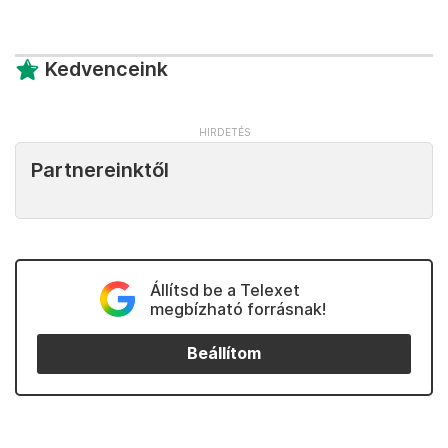
Kedvenceink
Partnereinktől
Állítsd be a Telexet
megbízható forrásnak!
Beállítom