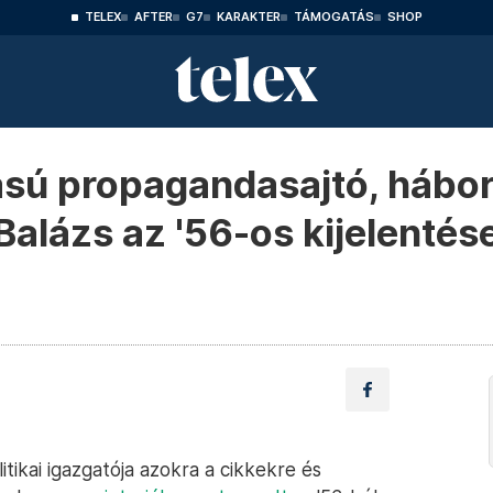
TELEX
AFTER
G7
KARAKTER
TÁMOGATÁS
SHOP
zású propagandasajtó, hábor
Balázs az '56-os kijelentése
itikai igazgatója azokra a cikkekre és