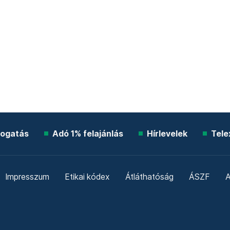
ogatás
Adó 1% felajánlás
Hírlevelek
Tele
Impresszum
Etikai kódex
Átláthatóság
ÁSZF
A
Süti beállítások
Szabályzatok
Kommentelési szabály