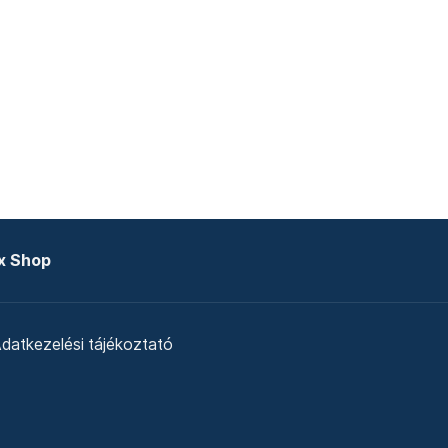
x Shop
datkezelési tájékoztató
zat
Telex Sales