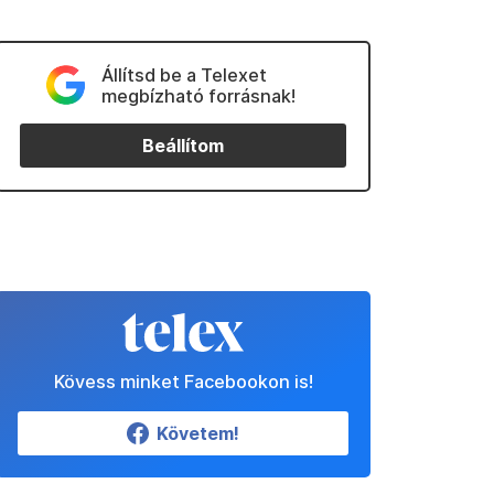
Állítsd be a Telexet
megbízható forrásnak!
Beállítom
Kövess minket Facebookon is!
Követem!