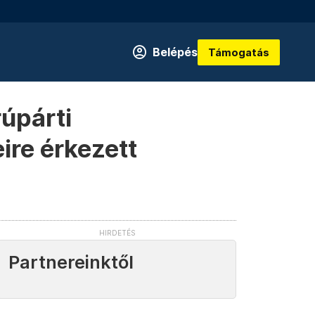
Belépés
Támogatás
úpárti
ire érkezett
Partnereinktől