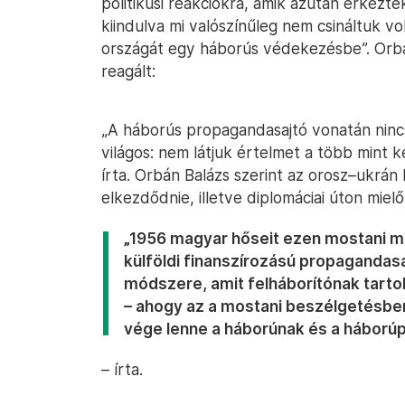
politikusi reakciókra, amik azután érkezt
kiindulva mi valószínűleg nem csináltuk vol
országát egy háborús védekezésbe”. Orbá
reagált:
„A háborús propagandasajtó vonatán nincs
világos: nem látjuk értelmet a több mint 
írta. Orbán Balázs szerint az orosz–ukrá
elkezdődnie, illetve diplomáciai úton mielő
„1956 magyar hőseit ezen mostani ma
külföldi finanszírozású propagandasa
módszere, amit felháborítónak tarto
– ahogy az a mostani beszélgetésben 
vége lenne a háborúnak és a háború
– írta.