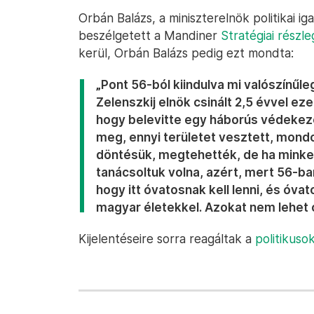
Orbán Balázs, a miniszterelnök politikai ig
beszélgetett a Mandiner
Stratégiai részle
kerül, Orbán Balázs pedig ezt mondta:
„Pont 56-ból kiindulva mi valószínűle
Zelenszkij elnök csinált 2,5 évvel eze
hogy belevitte egy háborús védekez
meg, ennyi területet vesztett, mond
döntésük, megtehették, de ha minke
tanácsoltuk volna, azért, mert 56-ban
hogy itt óvatosnak kell lenni, és óva
magyar életekkel. Azokat nem lehet 
Kijelentéseire sorra reagáltak a
politikuso