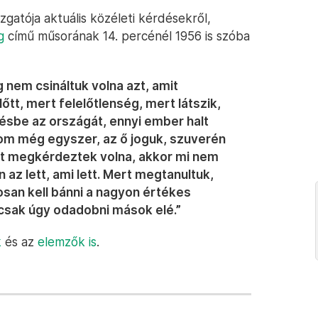
azgatója aktuális közéleti kérdésekről,
g
című műsorának 14. percénél 1956 is szóba
g nem csináltuk volna azt, amit
lőtt, mert felelőtlenség, mert látszik,
ésbe az országát, ennyi ember halt
om még egyszer, az ő joguk, szuverén
t megkérdeztek volna, akkor mi nem
 az lett, ami lett. Mert megtanultuk,
tosan kell bánni a nagyon értékes
csak úgy odadobni mások elé.”
k
és az
elemzők is
.