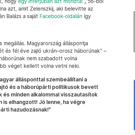
ek, hogy
egy interjúban azt mondta
: „'56-ból
na azt, amit Zelenszkij, aki belevitte az
n Balázs a saját
Facebook-oldalán
így
 megállás. Magyarország álláspontja
két és fél éve zajló ukrán–orosz háborúnak” –
n háborúnak nem szabadott volna
bb véget kellett volna vetni neki.
gyar állásponttal szembeállítani a
jtó és a háborúpárti politikusok bevett
k és minden alkalommal visszautasítok
is elhangzott! Jó lenne, ha végre
párti hazudozásnak!”