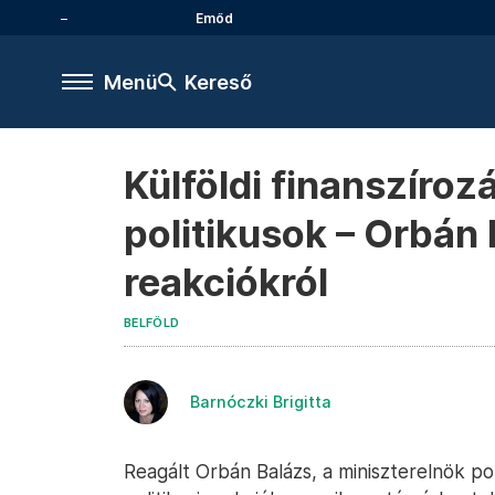
Emőd
Menü
Kereső
Külföldi finanszíro
politikusok – Orbán 
reakciókról
BELFÖLD
Barnóczki Brigitta
Reagált Orbán Balázs, a miniszterelnök pol