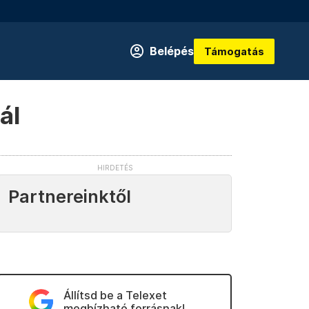
Belépés
Támogatás
ál
Partnereinktől
Állítsd be a Telexet
megbízható forrásnak!