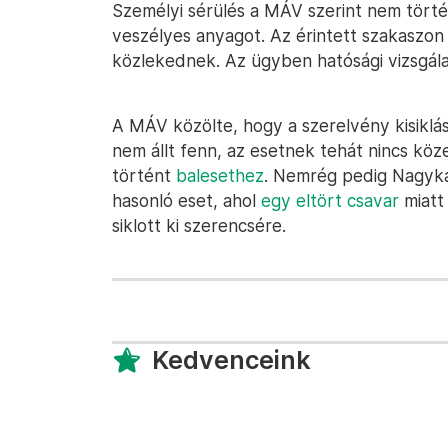
Személyi sérülés a MÁV szerint nem törté
veszélyes anyagot. Az érintett szakaszo
közlekednek. Az ügyben hatósági vizsgálat 
A MÁV közölte, hogy a szerelvény kisiklás
nem állt fenn, az esetnek tehát nincs köz
történt
balesethez
. Nemrég pedig Nagyka
hasonló eset, ahol
egy eltört csavar
miat
siklott ki szerencsére.
Kedvenceink