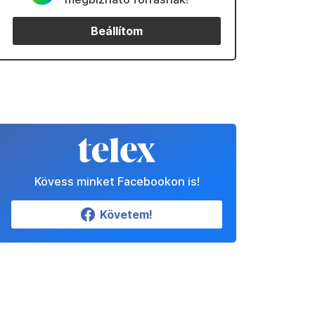
Beállítom
Kövess minket Facebookon is!
Követem!