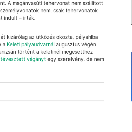
nt. A magánvasúti tehervonat nem szállított
n személyvonatok nem, csak tehervonatok
indult – írták.
át kizárólag az ütközés okozta, pályahiba
e a
Keleti pályaudvarnál
augusztus végén
nizsán történt a keletinél megesetthez
t
tévesztett vágányt
egy szerelvény, de nem