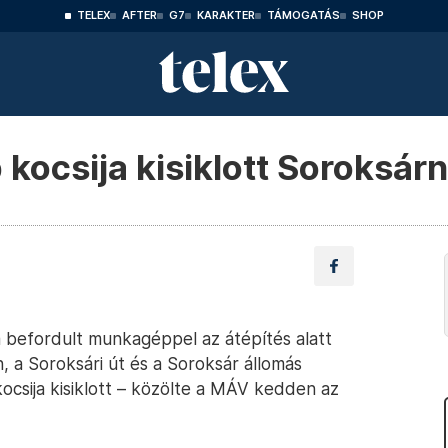
TELEX
AFTER
G7
KARAKTER
TÁMOGATÁS
SHOP
kocsija kisiklott Soroksárn
a befordult munkagéppel az átépítés alatt
 a Soroksári út és a Soroksár állomás
ocsija kisiklott – közölte a MÁV kedden az