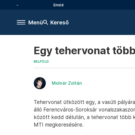
Emőd
Menü
Kereső
Egy tehervonat több 
BELFÖLD
Molnár Zoltán
Tehervonat ütközött egy, a vasúti pályár
álló Ferencváros-Soroksár vonalszakaszon,
között kedd délután, a tehervonat több k
MTI megkeresésére.