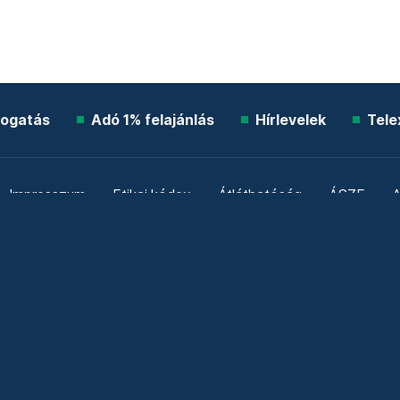
ogatás
Adó 1% felajánlás
Hírlevelek
Tele
Impresszum
Etikai kódex
Átláthatóság
ÁSZF
A
Süti beállítások
Szabályzatok
Kommentelési szabály