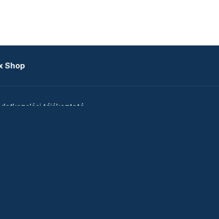
x Shop
datkezelési tájékoztató
zat
Telex Sales