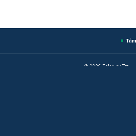
Tám
© 2026 Telex.hu Zrt.
Sütitájékoztató