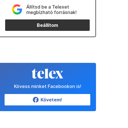
Állítsd be a Telexet
megbízható forrásnak!
Beállítom
Kövess minket Facebookon is!
Követem!