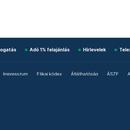
ogatás
Adó 1% felajánlás
Hírlevelek
Tele
Impresszum
Etikai kódex
Átláthatóság
ÁSZF
A
Süti beállítások
Szabályzatok
Kommentelési szabály