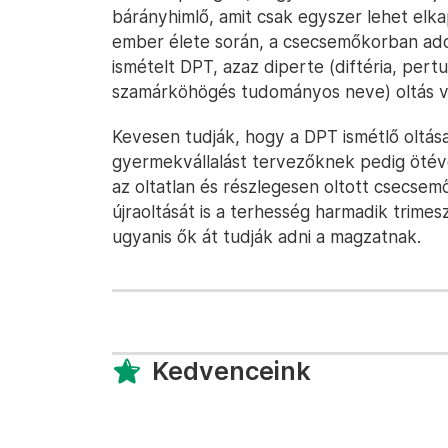
bárányhimlő, amit csak egyszer lehet elk
ember élete során, a csecsemőkorban adot
ismételt DPT, azaz diperte (diftéria, pert
szamárköhögés tudományos neve) oltás vé
Kevesen tudják, hogy a DPT ismétlő oltása
gyermekvállalást tervezőknek pedig ötéve
az oltatlan és részlegesen oltott csecse
újraoltását is a terhesség harmadik trim
ugyanis ők át tudják adni a magzatnak.
Kedvenceink