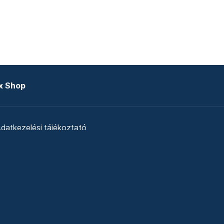
x Shop
datkezelési tájékoztató
zat
Telex Sales