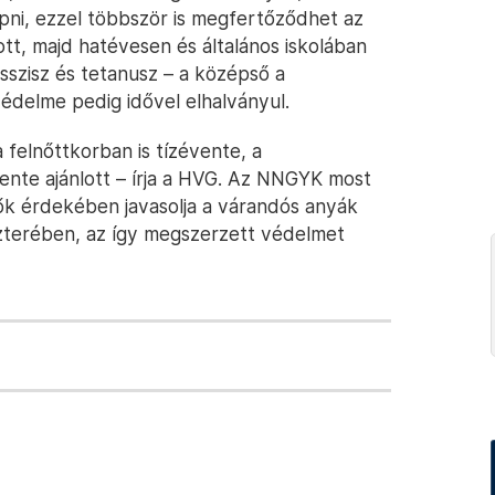
apni, ezzel többször is megfertőződhet az
t, majd hatévesen és általános iskolában
usszisz és tetanusz – a középső a
delme pedig idővel elhalványul.
 felnőttkorban is tízévente, a
nte ajánlott – írja a HVG. Az NNGYK most
mők érdekében javasolja a várandós anyák
eszterében, az így megszerzett védelmet