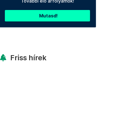
További élő árfolyamok!
Mutasd!
Friss hírek