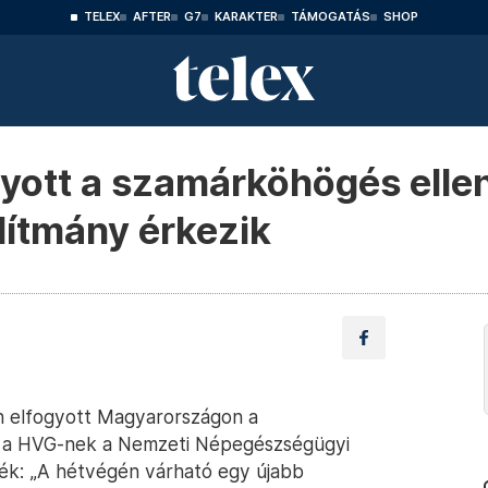
TELEX
AFTER
G7
KARAKTER
TÁMOGATÁS
SHOP
gyott a szamárköhögés ellen
lítmány érkezik
n elfogyott Magyarországon a
el a HVG-nek a Nemzeti Népegészségügyi
k: „A hétvégén várható egy újabb