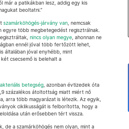
ől már a patikákban lesz, addig egy kis
agukat beoltatni.”
rt
szamárköhögés-járvány van
, nemcsak
 egyre több megbetegedést regisztrálnak.
egisztráltak,
nincs olyan megye
, ahonnan ne
ágban ennél jóval több fertőzött lehet,
s általában jóval enyhébb, mint
 két csecsemő is belehalt a
kteriális betegség
, azonban évtizedek óta
,9 százalékos átoltottság miatt miért nő
arra több magyarázat is létezik. Az egyik,
nyok ciklikusságát is felborította, hogy a
eloldása után erősebben tért vissza.
k, de a szamárköhögés nem olyan, mint a