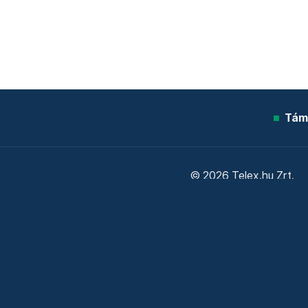
Tám
© 2026 Telex.hu Zrt.
Sütitájékoztató