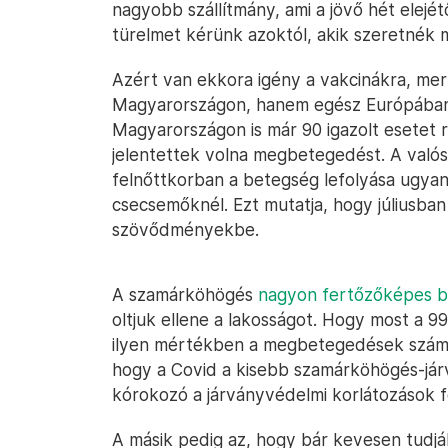
nagyobb szállítmány, ami a jövő hét elejét
türelmet kérünk azoktól, akik szeretnék m
Azért van ekkora igény a vakcinákra, me
Magyarországon, hanem egész Európában
Magyarországon is már 90 igazolt esetet r
jelentettek volna megbetegedést. A valós
felnőttkorban a betegség lefolyása ugyani
csecsemőknél. Ezt mutatja, hogy júliusban
szövődményekbe.
A szamárköhögés
nagyon fertőzőképes ba
oltjuk ellene a lakosságot. Hogy most a 99
ilyen mértékben a megbetegedések száma, 
hogy a Covid a kisebb szamárköhögés-járvá
kórokozó a járványvédelmi korlátozások f
A másik pedig az, hogy bár kevesen tudjá