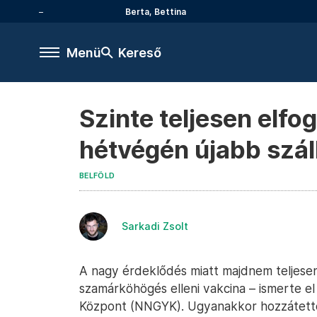
Berta, Bettina
Menü
Kereső
Szinte teljesen elfo
hétvégén újabb szál
BELFÖLD
Sarkadi Zsolt
A nagy érdeklődés miatt majdnem teljese
szamárköhögés elleni vakcina – ismerte 
Központ (NNGYK). Ugyanakkor hozzátetté