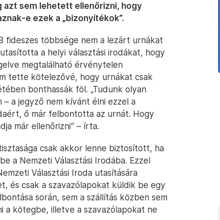
 azt sem lehetett ellenőrizni, hogy
znak-e ezek a „bizonyítékok”.
B fideszes többsége nem a lezárt urnákat
tasította a helyi választási irodákat, hogy
gelve megtalálható érvénytelen
em tette kötelezővé, hogy urnákat csak
nlétében bonthassák föl. „Tudunk olyan
 – a jegyző nem kívánt élni ezzel a
odaért, ő már felbontotta az urnát. Hogy
a már ellenőrizni” – írta.
isztasága csak akkor lenne biztosított, ha
be a Nemzeti Választási Irodába. Ezzel
emzeti Választási Iroda utasítására
t, és csak a szavazólapokat küldik be egy
bontása során, sem a szállítás közben sem
i a kötegbe, illetve a szavazólapokat ne