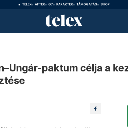
TELEX
AFTER
G7
KARAKTER
TÁMOGATÁS
SHOP
–Ungár-paktum célja a kez
ztése