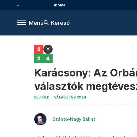
Ibolya
Menü
Kereső
Karácsony: Az Orbán
választók megtéves
BELFÖLD
VÁLASZTÁS 2024
Szántó-Nagy Bálint