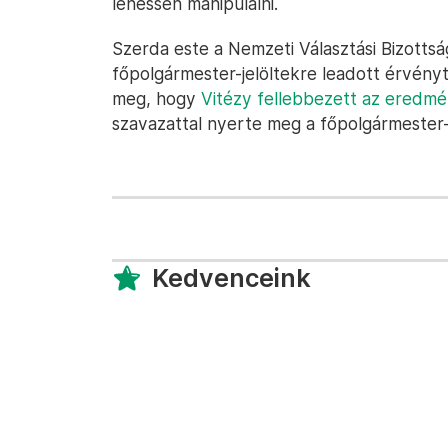
lehessen manipulálni.
Szerda este a Nemzeti Választási Bizotts
főpolgármester-jelöltekre leadott érvény
meg, hogy
Vitézy fellebbezett az eredm
szavazattal nyerte meg a főpolgármester-
Kedvenceink