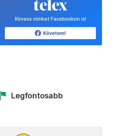
Kövess minket Facebookon is!
Követem!
Legfontosabb