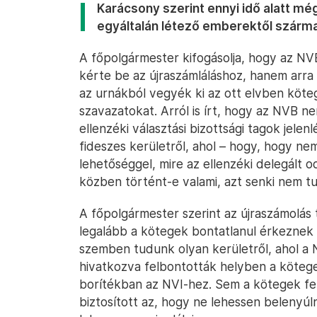
Karácsony szerint ennyi idő alatt még
egyáltalán létező emberektől szárma
A főpolgármester kifogásolja, hogy az NV
kérte be az újraszámláláshoz, hanem arra u
az urnákból vegyék ki az ott elvben köte
szavazatokat. Arról is írt, hogy az NVB n
ellenzéki választási bizottsági tagok jele
fideszes kerületről, ahol – hogy, hogy nem
lehetőséggel, mire az ellenzéki delegált 
közben történt-e valami, azt senki nem tudj
A főpolgármester szerint az újraszámolás t
legalább a kötegek bontatlanul érkeznek 
szemben tudunk olyan kerületről, ahol a N
hivatkozva felbontották helyben a kötege
borítékban az NVI-hez. Sem a kötegek fel
biztosított az, hogy ne lehessen belenyúln