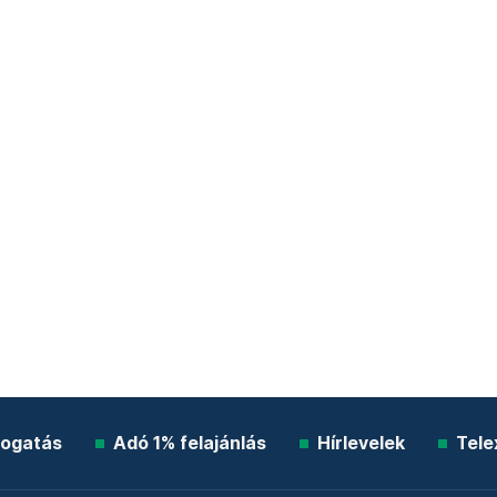
ogatás
Adó 1% felajánlás
Hírlevelek
Tele