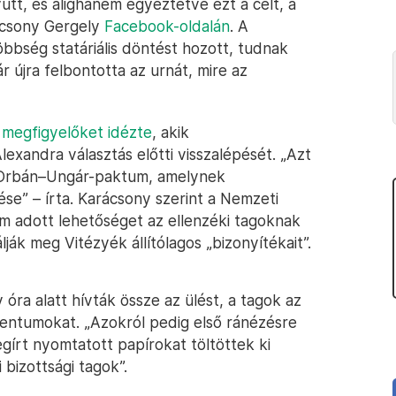
tt, és alighanem egyeztetve ezt a célt, a
rácsony Gergely
Facebook-oldalán
. A
bbség statáriális döntést hozott, tudnak
r újra felbontotta az urnát, mire az
 megfigyelőket idézte
, akik
xandra választás előtti visszalépését. „Azt
 Orbán–Ungár-paktum, amelynek
se” – írta. Karácsony szerint a Nemzeti
em adott lehetőséget az ellenzéki tagoknak
ák meg Vitézyék állítólagos „bizonyítékait”.
 óra alatt hívták össze az ülést, a tagok az
entumokat. „Azokról pedig első ránézésre
gírt nyomtatott papírokat töltöttek ki
 bizottsági tagok”.