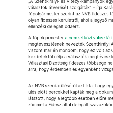
„A Szentkirályi- és Vitézy-kampányok együ
választók átverését szolgálták” – írja Ka
főpolgármester szerint az NVB fideszes tö
olyan fideszes kerületről, ahol a jegyző má
ellenzéki delegált odaért.
A főpolgármester
a nemzetközi választási
megtévesztésnek nevezték Szentkirályi Ale
viszont már én mondom, hogy ez volt az
kezdetektől célja a választók megtéveszté
Választási Bizottság fideszes többsége n
arra, hogy érdemben és egyenként vizsgálj
Az NVB szerdai üléséről azt írta, hogy egy
ülés előtt percekkel kapták meg a dokum
látszott, hogy a legtöbb esetben előre me
zömmel a Fidesz által delegált szavazóköri