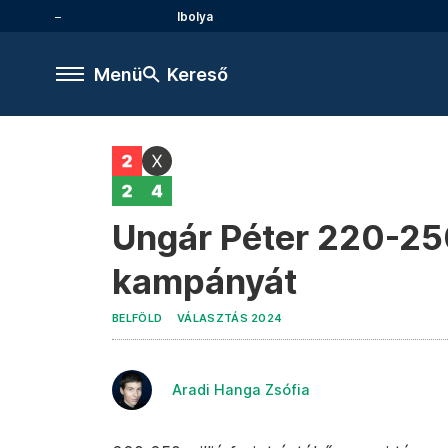
Ibolya
Menü
Kereső
Ungár Péter 220-250
kampányát
BELFÖLD
VÁLASZTÁS 2024
Aradi Hanga Zsófia