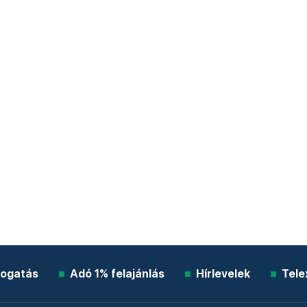
ogatás
Adó 1% felajánlás
Hírlevelek
Tele