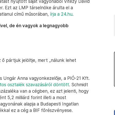
atást nyújtott saját vagyonából Vitézy Dávid
 Ezt az LMP társelnöke árulta el a
atlanul című műsorában,
írja a 24.hu
.
ivel, de én vagyok a legnagyobb
ő pártjuk jelöltje, mert „nálunk lehet
s Ungár Anna vagyonkezelője, a PIÓ-21 Kft.
intos osztalék szavazásáról döntött
. Schmidt
zázaléka van a cégben, ez azt jelenti, hogy
 5,2 milliárd forint illeti a most
vagyonának alapja a Budapesti Ingatlan
ékkal ez a cég a BIF főrészvényese.