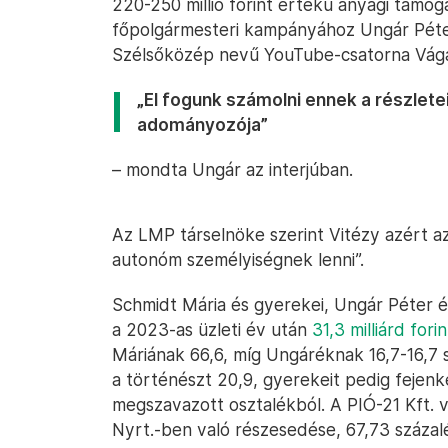
220-250 millió forint értékű anyagi támog
főpolgármesteri kampányához Ungár Péter.
Szélsőközép nevű YouTube-csatorna Vág
„El fogunk számolni ennek a részlete
adományozója”
– mondta Ungár az interjúban.
Az LMP társelnöke szerint Vitézy azért az 
autonóm személyiségnek lenni”.
Schmidt Mária és gyerekei, Ungár Péter é
a 2023-as üzleti év után
31,3 milliárd for
Máriának 66,6, míg Ungáréknak 16,7-16,7 s
a történészt 20,9, gyerekeit pedig fejenként
megszavazott osztalékból. A PIÓ-21 Kft. 
Nyrt.-ben való részesedése, 67,73 százal