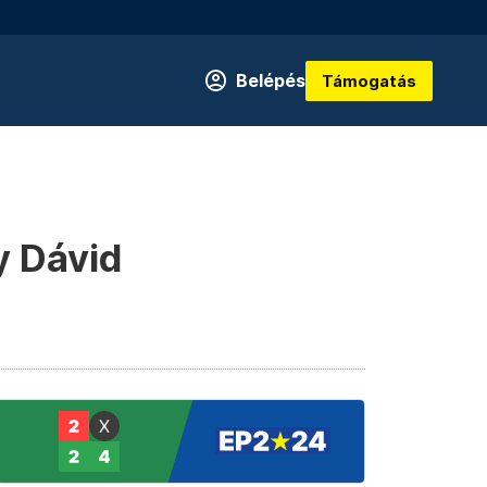
Belépés
Támogatás
y Dávid