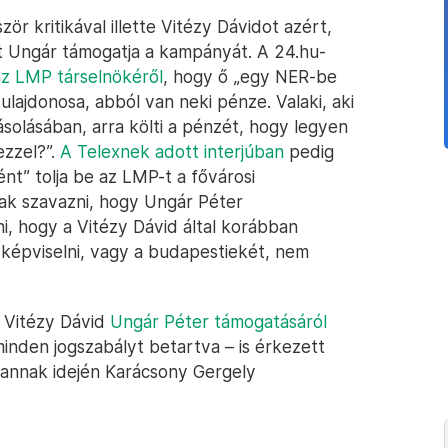
r kritikával illette Vitézy Dávidot azért,
t Ungár támogatja a kampányát. A 24.hu-
z LMP társelnökéről
, hogy ő „egy NER-be
ulajdonosa, abból van neki pénze. Valaki, aki
solásában, arra költi a pénzét, hogy legyen
ezzel?”.
A Telexnek adott interjúban
pedig
ént” tolja be az LMP-t a fővárosi
ak szavazni, hogy Ungár Péter
lni, hogy a Vitézy Dávid által korábban
képviselni, vagy a budapestiekét, nem
n Vitézy Dávid
Ungár Péter támogatásáról
inden jogszabályt betartva – is érkezett
annak idején Karácsony Gergely