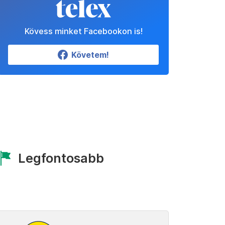
Kövess minket Facebookon is!
Követem!
Legfontosabb