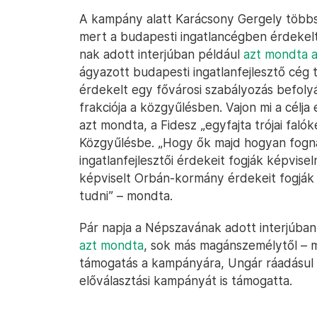
A kampány alatt Karácsony Gergely többszö
mert a budapesti ingatlancégben érdekel
nak adott interjúban például
azt mondta a
ágyazott budapesti ingatlanfejlesztő cég t
érdekelt egy fővárosi szabályozás befolyá
frakciója a közgyűlésben. Vajon mi a célja 
azt mondta, a Fidesz „egyfajta trójai falók
Közgyűlésbe. „Hogy ők majd hogyan fogn
ingatlanfejlesztői érdekeit fogják képvise
képviselt Orbán-kormány érdekeit fogják 
tudni” – mondta.
Pár napja a Népszavának adott interjúba
azt mondta
, sok más magánszemélytől – m
támogatás a kampányára, Ungár ráadásul 
előválasztási kampányát is támogatta.