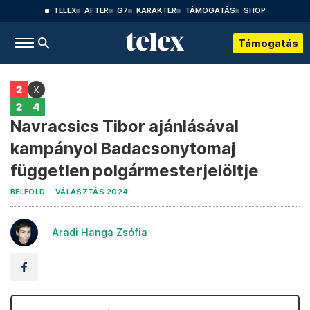
TELEX
AFTER
G7
KARAKTER
TÁMOGATÁS
SHOP
Támogatás
Navracsics Tibor ajánlásával
kampányol Badacsonytomaj
független polgármesterjelöltje
BELFÖLD
VÁLASZTÁS 2024
Aradi Hanga Zsófia