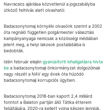
Navracsics ajánlása közvetlenül a jogszabályba
ütköző felhívás alatt olvasható:
Badacsonytomaj környéki olvasónk szerint a 2002
óta regnáló független polgármester választási
kampányanyaga nemcsak a közösségi médiában
jelent meg, a helyi lakosok postaládáiba is
bedobták.
Idén február elején
gyanúsítotti kihallgatásra hívta
be
a badacsonytomaji önkormányzat dolgozóinak
nagy részét a NAV egy évek óta húzódó
badacsonytomaji korrupciós ügyben.
Badacsonytomaj 2018-ban kapott 2,4 milliárd
forintot a Balaton partján álló Tátika étterem
felújítására. 2020-ra kellett volna készen lenniük,