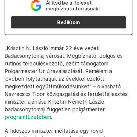
Állítsd be a Telexet
megbízható forrásnak!
Beállítom
„Krisztin N. László immár 22 éve vezeti
Badacsonytomaj városát. Megbízható, dolgos és
rutinos településvezető, ezért támogatom
Polgármester Úr újraválasztását. Remélem a
jövőben folytathatjuk az évekkel ezelőtt
megkezdett együttműködésünket” – olvasható
Navracsics Tibor közigazgatási és területfejlesztési
miniszter ajánlása Krisztin-Németh László
badacsonytomaji független polgármester
programfüzetében
.
A fideszes miniszter méltatása egy rövid