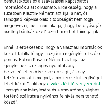
bemutatkozás és a szavazással kapcsolatos
információk alatt olvasható. Érdekesség, hogy a
füzetben Krisztin-Németh azt írja, a hét, őt
támogató képviselőjelölt többségét nem fogja
megnevezni, mert nem akarja, „hogy befolyásolják,
esetleg bántsák őket” azért, mert őt támogatják.
Ennél is érdekesebb, hogy a választási információk
között található egy mozgóurna-igénylésről szóló
pont is. Ebben Krisztin-Németh azt írja, az
igényléshez szükséges nyomtatvány
beszerzésében ő is szívesen segít, és egy
telefonszámot is megad, amin keresztül segítséget
lehet kérni. Csakhogy
a választási törvény szerint
„mozgóurna igénylésére és a szavazóhelyiséghez
történő szállításra nyilvános felhívás nem tehető
közzé”.