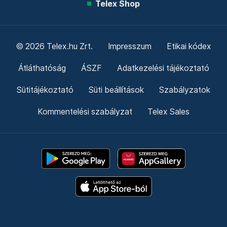
Telex Shop
© 2026 Telex.hu Zrt.
Impresszum
Etikai kódex
Átláthatóság
ÁSZF
Adatkezelési tájékoztató
Sütitájékoztató
Süti beállítások
Szabályzatok
Kommentelési szabályzat
Telex Sales