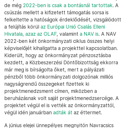
de még
2022-ben is csak a bontásnál tartottak
. A
csúszás mellett a kifizetett támogatás sorsa is
felkeltette a hatóságok érdeklődését, vizsgálódott
a felújítás körül
az Európai Unió Csalás Elleni
Hivatala, azaz az OLAF
, valamint
a NAV is
. A NAV
2022-ben két önkormányzati ciklus összes helyi
képviselőjét kihallgatta a projekttel kapcsolatban.
Kiderült, hogy az önkormányzat pénzosztásba
kezdett, a Közbeszerzési Döntőbizottság ekkorra
már meg is bírságolta őket, mert a pályázati
pénzből több önkormányzati dolgozónak milliós
nagyságrendű összegeket fizettek ki
projektmenedzsment címen, miközben a
beruházásnak volt saját projektmenedzsercége. A
projektet végül el is vették az önkormányzattól,
végül idén januárban
adták át
az éttermet.
A június elejei ünnepélyes megnyitón Navracsics