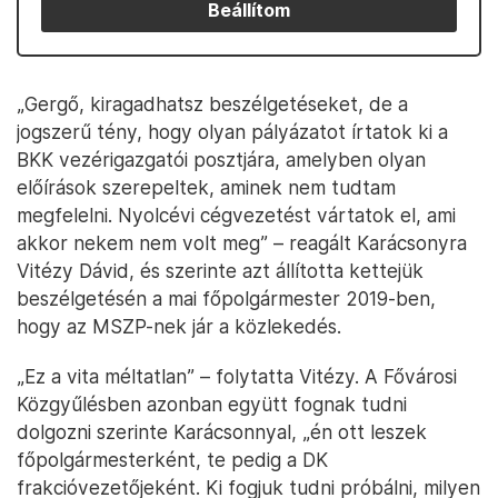
Beállítom
„Gergő, kiragadhatsz beszélgetéseket, de a
jogszerű tény, hogy olyan pályázatot írtatok ki a
BKK vezérigazgatói posztjára, amelyben olyan
előírások szerepeltek, aminek nem tudtam
megfelelni. Nyolcévi cégvezetést vártatok el, ami
akkor nekem nem volt meg” – reagált Karácsonyra
Vitézy Dávid, és szerinte azt állította kettejük
beszélgetésén a mai főpolgármester 2019-ben,
hogy az MSZP-nek jár a közlekedés.
„Ez a vita méltatlan” – folytatta Vitézy. A Fővárosi
Közgyűlésben azonban együtt fognak tudni
dolgozni szerinte Karácsonnyal, „én ott leszek
főpolgármesterként, te pedig a DK
frakcióvezetőjeként. Ki fogjuk tudni próbálni, milyen