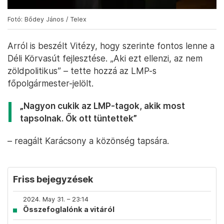
Fotó: Bődey János / Telex
Arról is beszélt Vitézy, hogy szerinte fontos lenne a
Déli Körvasút fejlesztése. „Aki ezt ellenzi, az nem
zöldpolitikus” – tette hozzá az LMP-s
főpolgármester-jelölt.
„Nagyon cukik az LMP-tagok, akik most
tapsolnak. Ők ott tüntettek”
– reagált Karácsony a közönség tapsára.
Friss bejegyzések
2024. May 31. – 23:14
Összefoglalónk a vitáról