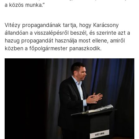
a közös munka.”
Vitézy propagandának tartja, hogy Karácsony
állandóan a visszalépésről beszél, és szerinte azt a
hazug propagandát használja most ellene, amiről
közben a főpolgármester panaszkodik.