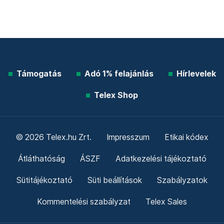
Támogatás
Adó 1% felajánlás
Hírlevelek
Telex Shop
© 2026 Telex.hu Zrt.
Impresszum
Etikai kódex
Átláthatóság
ÁSZF
Adatkezelési tájékoztató
Sütitájékoztató
Süti beállítások
Szabályzatok
Kommentelési szabályzat
Telex Sales