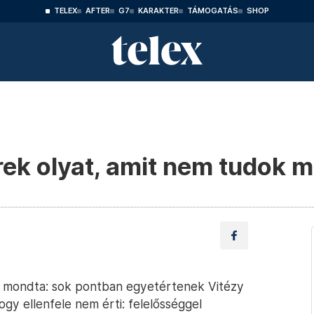
TELEX
AFTER
G7
KARAKTER
TÁMOGATÁS
SHOP
ek olyat, amit nem tudok m
 mondta: sok pontban egyetértenek Vitézy
ogy ellenfele nem érti: felelősséggel