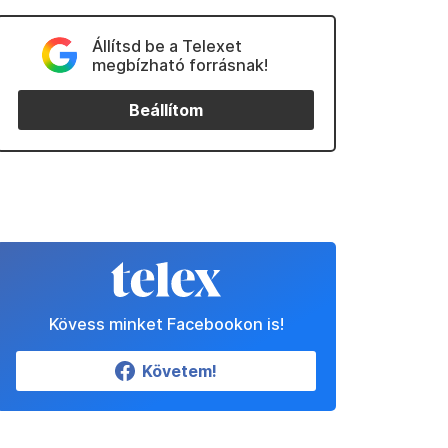
Állítsd be a Telexet
megbízható forrásnak!
Beállítom
Kövess minket Facebookon is!
Követem!