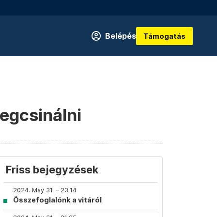
Belépés
Támogatás
egcsinálni
Friss bejegyzések
2024. May 31. – 23:14
Összefoglalónk a vitáról