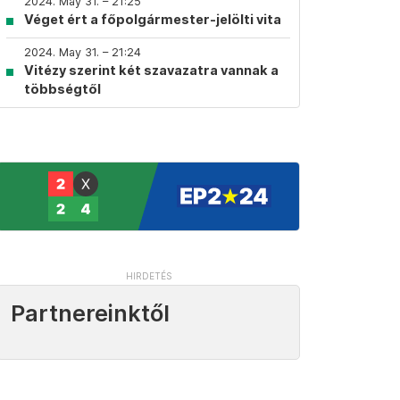
2024. May 31. – 21:25
Véget ért a főpolgármester-jelölti vita
2024. May 31. – 21:24
Vitézy szerint két szavazatra vannak a
többségtől
Partnereinktől