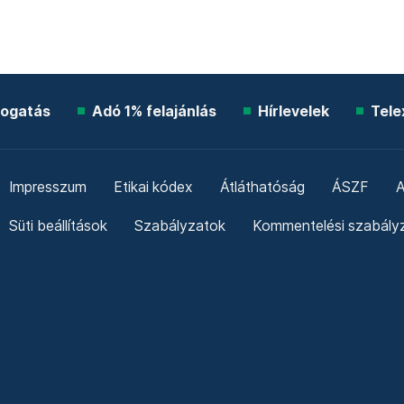
ogatás
Adó 1% felajánlás
Hírlevelek
Tele
Impresszum
Etikai kódex
Átláthatóság
ÁSZF
A
Süti beállítások
Szabályzatok
Kommentelési szabály