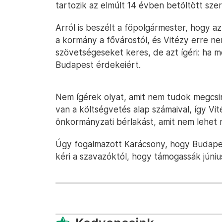
tartozik az elmúlt 14 évben betöltött szer
Arról is beszélt a főpolgármester, hogy az
a kormány a fővárostól, és Vitézy erre 
szövetségeseket keres, de azt ígéri: ha m
Budapest érdekeiért.
Nem ígérek olyat, amit nem tudok megcsin
van a költségvetés alap számaival, így Vit
önkormányzati bérlakást, amit nem lehet 
Úgy fogalmazott Karácsony, hogy Budapest
kéri a szavazóktól, hogy támogassák júniu