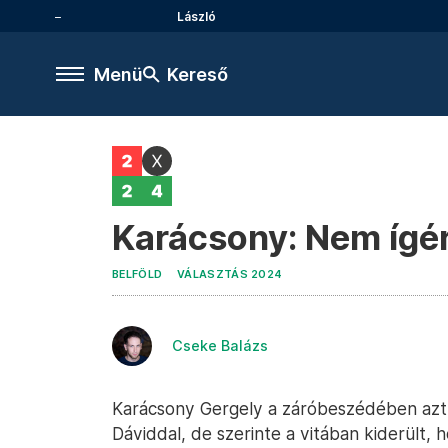
László
Menü
Kereső
Karácsony: Nem ígér
BELFÖLD
VÁLASZTÁS 2024
Cseke Balázs
Karácsony Gergely a záróbeszédében azt
Dáviddal, de szerinte a vitában kiderült, h