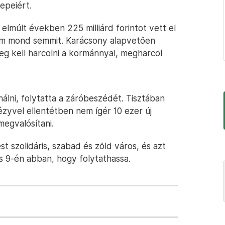
epeiért.
 elmúlt években 225 milliárd forintot vett el
nem mond semmit. Karácsony alapvetően
eg kell harcolni a kormánnyal, megharcol
álni, folytatta a záróbeszédét. Tisztában
ézyvel ellentétben nem ígér 10 ezer új
megvalósítani.
 szolidáris, szabad és zöld város, és azt
s 9-én abban, hogy folytathassa.