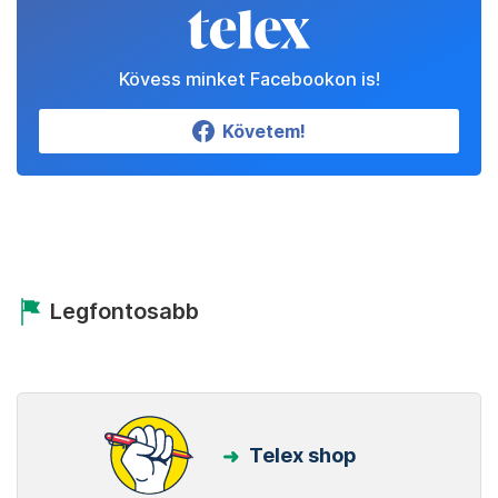
Kövess minket Facebookon is!
Követem!
Legfontosabb
Telex shop