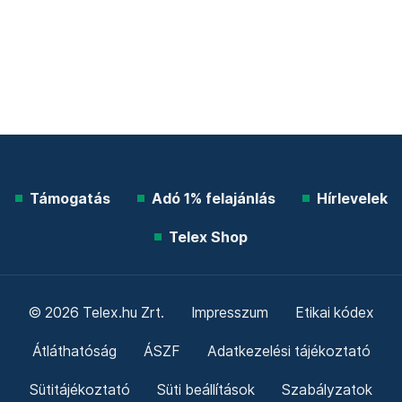
Támogatás
Adó 1% felajánlás
Hírlevelek
Telex Shop
© 2026 Telex.hu Zrt.
Impresszum
Etikai kódex
Átláthatóság
ÁSZF
Adatkezelési tájékoztató
Sütitájékoztató
Süti beállítások
Szabályzatok