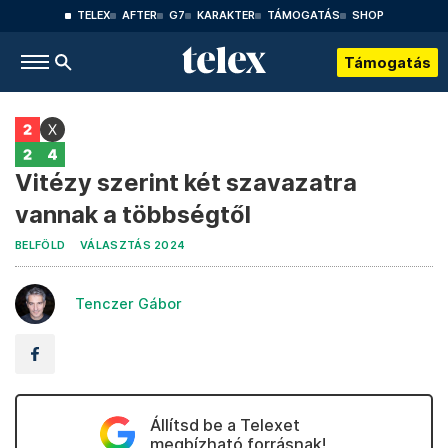
TELEX
AFTER
G7
KARAKTER
TÁMOGATÁS
SHOP
Támogatás
Vitézy szerint két szavazatra
vannak a többségtől
BELFÖLD
VÁLASZTÁS 2024
Tenczer Gábor
Állítsd be a Telexet
megbízható forrásnak!