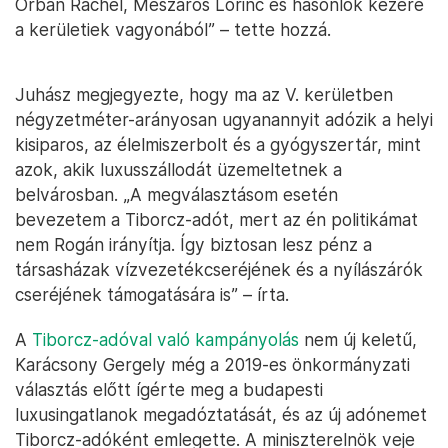
Orbán Ráchel, Mészáros Lőrinc és hasonlók kezére
a kerületiek vagyonából” – tette hozzá.
Juhász megjegyezte, hogy ma az V. kerületben
négyzetméter-arányosan ugyanannyit adózik a helyi
kisiparos, az élelmiszerbolt és a gyógyszertár, mint
azok, akik luxusszállodát üzemeltetnek a
belvárosban. „A megválasztásom esetén
bevezetem a Tiborcz-adót, mert az én politikámat
nem Rogán irányítja. Így biztosan lesz pénz a
társasházak vízvezetékcseréjének és a nyílászárók
cseréjének támogatására is” – írta.
A
Tiborcz-adóval való kampányolás
nem új keletű,
Karácsony Gergely még a 2019-es önkormányzati
választás előtt ígérte meg a budapesti
luxusingatlanok megadóztatását, és az új adónemet
Tiborcz-adóként emlegette. A miniszterelnök veje