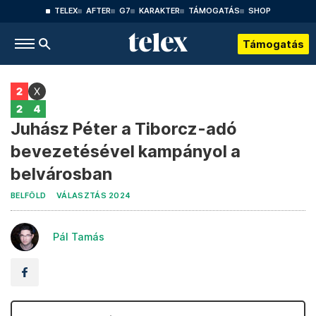
TELEX
AFTER
G7
KARAKTER
TÁMOGATÁS
SHOP
Támogatás
Juhász Péter a Tiborcz-adó
bevezetésével kampányol a
belvárosban
BELFÖLD
VÁLASZTÁS 2024
Pál Tamás