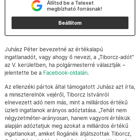
Állítsd be a Telexet
megbízható forrásnak!
Beállítom
Juhász Péter bevezetné az értékalapú
ingatlanadót, vagy ahogy ő nevezi, a „Tiborcz-adót”
az V. kerületben, ha polgármesterré választják –
jelentette be a
Facebook-oldalán
.
Az ellenzéki pártok által támogatott Juhász azt írta,
a miniszterelnök vejéről, Tiborcz Istvánról
elnevezett adó nem más, mint a milliárdos értékű
üzleti ingatlanok arányos adóztatása. „Tehát nem
négyzetméter-arányosan, hanem vagyoni értékük
alapján adóztatjuk meg azokat a milliárdos értékű
ingatlanokat, amiket Rogánék átjátszottak Tiborcz,