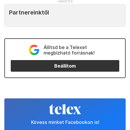
Partnereinktől
Állítsd be a Telexet
megbízható forrásnak!
Beállítom
Kövess minket Facebookon is!