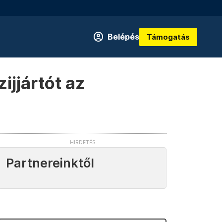
Belépés
Támogatás
ijjártót az
Partnereinktől