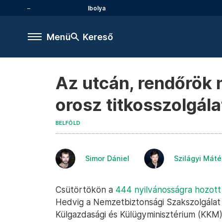
Ibolya
Menü
Kereső
Az utcán, rendőrök m
orosz titkosszolgál
BELFÖLD
Simor Dániel
Szilágyi Máté
Csütörtökön a
444 nyilvánosságra hozott
Hedvig a Nemzetbiztonsági Szakszolgálat 
Külgazdasági és Külügyminisztérium (KKM)