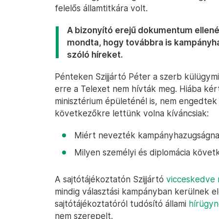
felelős államtitkára volt.
A bizonyító erejű dokumentum ellené
mondta, hogy továbbra is kampányha
szóló híreket.
Pénteken Szijjártó Péter a szerb külügymin
erre a Telexet nem hívták meg. Hiába kér
minisztérium épületénél is, nem engedtek
következőkre lettünk volna kíváncsiak:
Miért nevezték kampányhazugságnak 
Milyen személyi és diplomácia köve
A sajtótájékoztatón Szijjártó
vicceskedve 
mindig választási kampányban kerülnek el
sajtótájékoztatóról tudósító állami
hírügyn
nem szerepelt.