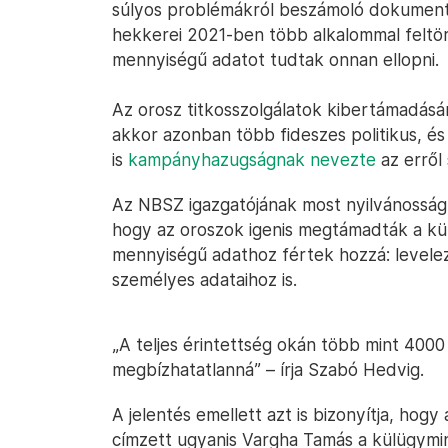
súlyos problémákról beszámoló dokumentu
hekkerei 2021-ben több alkalommal feltör
mennyiségű adatot tudtak onnan ellopni.
Az orosz titkosszolgálatok kibertámadás
akkor azonban több fideszes politikus, és
is
kampányhazugságnak nevezte
az erről 
Az NBSZ igazgatójának most nyilvánosságra
hogy az oroszok igenis megtámadták a kü
mennyiségű adathoz fértek hozzá: levele
személyes adataihoz is.
„A teljes érintettség okán több mint 400
megbízhatatlanná” – írja Szabó Hedvig.
A jelentés emellett azt is bizonyítja, hog
címzett ugyanis Vargha Tamás a külügymini