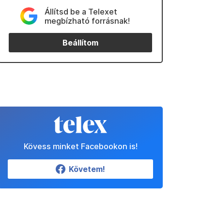
Állítsd be a Telexet
megbízható forrásnak!
Beállítom
Kövess minket Facebookon is!
Követem!