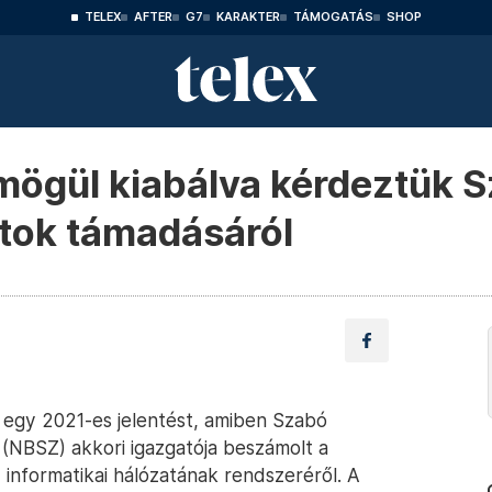
TELEX
AFTER
G7
KARAKTER
TÁMOGATÁS
SHOP
ögül kiabálva kérdeztük Sz
atok támadásáról
egy 2021-es jelentést, amiben Szabó
(NBSZ) akkori igazgatója beszámolt a
 informatikai hálózatának rendszeréről. A