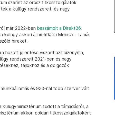
m szerint az orosz titkosszolgálatok
ték a külügy rendszereit, és nagy
áról már 2022-ben
beszámolt a Direkt36
,
 a külügy akkori államtitkára Menczer Tamás
szóló híreket.
 hozott jelentése viszont azt bizonyítja,
lügy rendszereit 2021-ben és nagy
zésekhez, fájlokhoz és a dolgozók
0 munkaállomás és 930-nál több szerver vált
y a külügyminisztérium tudott a támadásról, a
sztérium akkori polgári titkosszolgálatokért