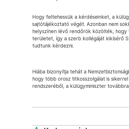
Hogy feltehessük a kérdéseinket, a külüg
sajtótájékoztató végét. Azonban nem sokka
helyszínen lévő rendőrök közölték, hogy 
területet, így a szerb kollégáját kikísérő Sz
tudtunk kérdezni.
Hiába bizonyítja tehát a Nemzetbiztonsági
hogy több orosz titkosszolgálat is sikerre
rendszeréből, a külügyminiszter továbbra