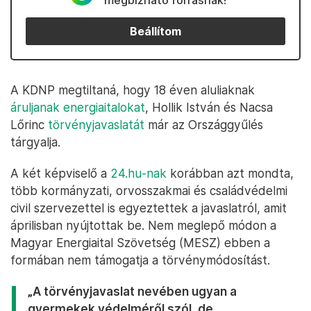
megbízható forrásnak!
Beállítom
A KDNP megtiltaná, hogy 18 éven aluliaknak
áruljanak energiaitalokat
, Hollik István és Nacsa
Lőrinc
törvényjavaslatát
már az Országgyűlés
tárgyalja.
A két képviselő a
24.hu-nak
korábban azt mondta,
több kormányzati, orvosszakmai és családvédelmi
civil szervezettel is egyeztettek a javaslatról, amit
áprilisban nyújtottak be. Nem meglepő módon a
Magyar Energiaital Szövetség (MESZ) ebben a
formában nem támogatja a törvénymódosítást.
„A törvényjavaslat nevében ugyan a
gyermekek védelméről szól, de