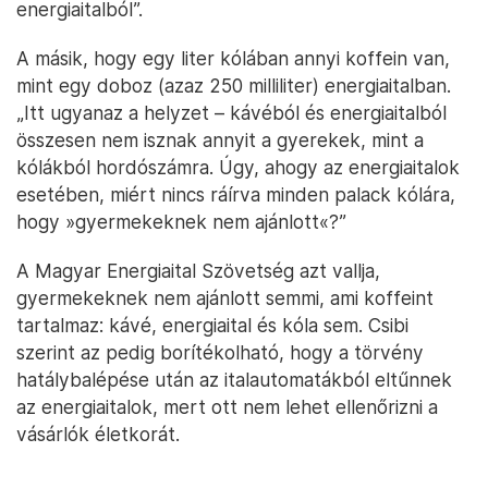
energiaitalból”.
A másik, hogy egy liter kólában annyi koffein van,
mint egy doboz (azaz 250 milliliter) energiaitalban.
„Itt ugyanaz a helyzet – kávéból és energiaitalból
összesen nem isznak annyit a gyerekek, mint a
kólákból hordószámra. Úgy, ahogy az energiaitalok
esetében, miért nincs ráírva minden palack kólára,
hogy »gyermekeknek nem ajánlott«?”
A Magyar Energiaital Szövetség azt vallja,
gyermekeknek nem ajánlott semmi, ami koffeint
tartalmaz: kávé, energiaital és kóla sem. Csibi
szerint az pedig borítékolható, hogy a törvény
hatálybalépése után az italautomatákból eltűnnek
az energiaitalok, mert ott nem lehet ellenőrizni a
vásárlók életkorát.