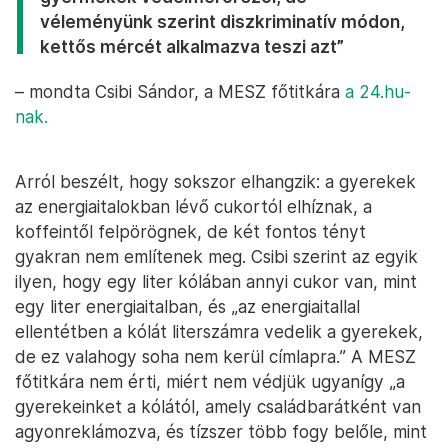
véleményünk szerint diszkriminatív módon,
kettős mércét alkalmazva teszi azt”
– mondta Csibi Sándor, a MESZ főtitkára
a 24.hu-
nak.
Arról beszélt, hogy sokszor elhangzik: a gyerekek
az energiaitalokban lévő cukortól elhíznak, a
koffeintől felpörögnek, de két fontos tényt
gyakran nem említenek meg. Csibi szerint az egyik
ilyen, hogy egy liter kólában annyi cukor van, mint
egy liter energiaitalban, és „az energiaitallal
ellentétben a kólát literszámra vedelik a gyerekek,
de ez valahogy soha nem kerül címlapra.” A MESZ
főtitkára nem érti, miért nem védjük ugyanígy „a
gyerekeinket a kólától, amely családbarátként van
agyonreklámozva, és tízszer több fogy belőle, mint