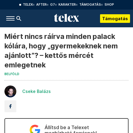
TELEX
AFTER
G7
KARAKTER
TÁMOGATÁS
SHOP
Támogatás
Miért nincs ráírva minden palack
kólára, hogy „gyermekeknek nem
ajánlott”? – kettős mércét
emlegetnek
BELFÖLD
Cseke Balázs
Állítsd be a Telexet