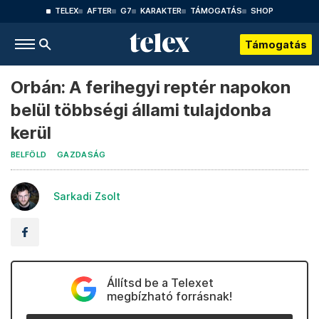
TELEX
AFTER
G7
KARAKTER
TÁMOGATÁS
SHOP
Támogatás
Orbán: A ferihegyi reptér napokon
belül többségi állami tulajdonba
kerül
BELFÖLD
GAZDASÁG
Sarkadi Zsolt
Állítsd be a Telexet
megbízható forrásnak!