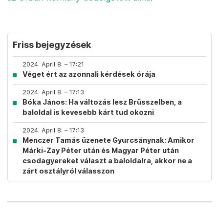
Friss bejegyzések
2024. April 8. – 17:21
Véget ért az azonnali kérdések órája
2024. April 8. – 17:13
Bóka János: Ha változás lesz Brüsszelben, a
baloldal is kevesebb kárt tud okozni
2024. April 8. – 17:13
Menczer Tamás üzenete Gyurcsánynak: Amikor
Márki-Zay Péter után és Magyar Péter után
csodagyereket választ a baloldalra, akkor ne a
zárt osztályról válasszon