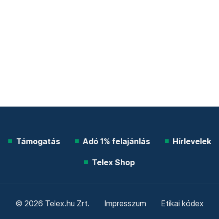
Támogatás
Adó 1% felajánlás
Hírlevelek
Telex Shop
© 2026 Telex.hu Zrt.
Impresszum
Etikai kódex