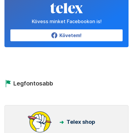
Kövess minket Facebookon is!
Követem!
Legfontosabb
Telex shop