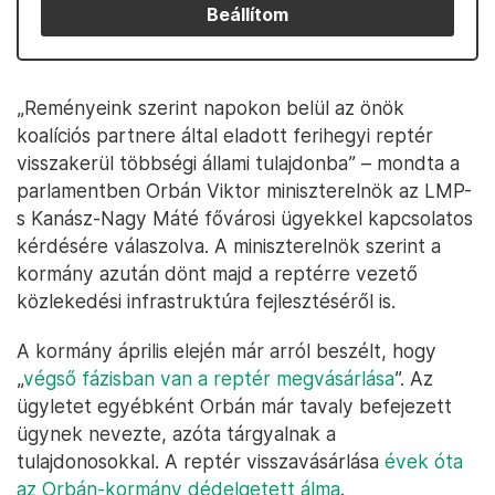
Beállítom
„Reményeink szerint napokon belül az önök
koalíciós partnere által eladott ferihegyi reptér
visszakerül többségi állami tulajdonba” – mondta a
parlamentben Orbán Viktor miniszterelnök az LMP-
s Kanász-Nagy Máté fővárosi ügyekkel kapcsolatos
kérdésére válaszolva. A miniszterelnök szerint a
kormány azután dönt majd a reptérre vezető
közlekedési infrastruktúra fejlesztéséről is.
A kormány április elején már arról beszélt, hogy
„
végső fázisban van a reptér megvásárlása
”. Az
ügyletet egyébként Orbán már tavaly befejezett
ügynek nevezte, azóta tárgyalnak a
tulajdonosokkal. A reptér visszavásárlása
évek óta
az Orbán-kormány dédelgetett álma
.