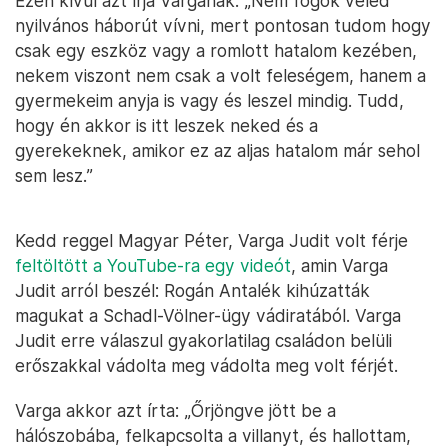
Ezen kívül azt írja Vargának: „Nem fogok veled
nyilvános háborút vívni, mert pontosan tudom hogy
csak egy eszköz vagy a romlott hatalom kezében,
nekem viszont nem csak a volt feleségem, hanem a
gyermekeim anyja is vagy és leszel mindig. Tudd,
hogy én akkor is itt leszek neked és a
gyerekeknek, amikor ez az aljas hatalom már sehol
sem lesz.”
Kedd reggel Magyar Péter, Varga Judit volt férje
feltöltött a YouTube-ra egy videót
, amin Varga
Judit arról beszél: Rogán Antalék kihúzatták
magukat a Schadl-Völner-ügy vádiratából. Varga
Judit erre válaszul gyakorlatilag családon belüli
erőszakkal vádolta meg vádolta meg volt férjét.
Varga akkor azt írta: „Őrjöngve jött be a
hálószobába, felkapcsolta a villanyt, és hallottam,