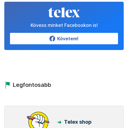
Kövess minket Facebookon is!
Követem!
Legfontosabb
Telex shop