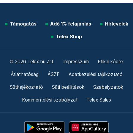
Támogatás
Adó 1% felajánlás
Hírlevelek
Telex Shop
© 2026 Telex.hu Zrt.
Impresszum
Etikai kódex
Átláthatóság
ÁSZF
Adatkezelési tájékoztató
Sütitájékoztató
Süti beállítások
Szabályzatok
Kommentelési szabályzat
Telex Sales