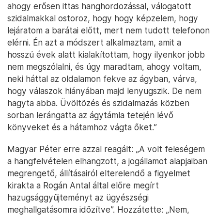
ahogy erősen ittas hanghordozással, válogatott
szidalmakkal ostoroz, hogy hogy képzelem, hogy
lejáratom a barátai előtt, mert nem tudott telefonon
elérni. Én azt a módszert alkalmaztam, amit a
hosszú évek alatt kialakítottam, hogy ilyenkor jobb
nem megszólalni, és úgy maradtam, ahogy voltam,
neki háttal az oldalamon fekve az ágyban, várva,
hogy válaszok hiányában majd lenyugszik. De nem
hagyta abba. Üvöltözés és szidalmazás közben
sorban lerángatta az ágytámla tetején lévő
könyveket és a hátamhoz vágta őket.”
Magyar Péter erre azzal reagált: „A volt feleségem
a hangfelvételen elhangzott, a jogállamot alapjaiban
megrengető, állításairól elterelendő a figyelmet
kirakta a Rogán Antal által előre megírt
hazugsággyűjteményt az ügyészségi
meghallgatásomra időzítve”. Hozzátette: „Nem,