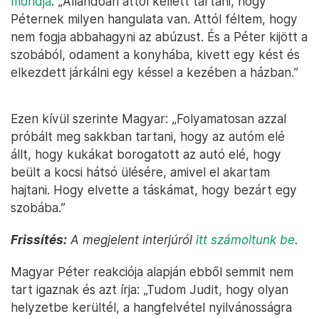
mondja
: „Állandóan attól kellett tartani, hogy
Péternek milyen hangulata van. Attól féltem, hogy
nem fogja abbahagyni az abúzust. És a Péter kijött a
szobából, odament a konyhába, kivett egy kést és
elkezdett járkálni egy késsel a kezében a házban.”
Ezen kívül szerinte Magyar: „Folyamatosan azzal
próbált meg sakkban tartani, hogy az autóm elé
állt, hogy kukákat borogatott az autó elé, hogy
beült a kocsi hátsó ülésére, amivel el akartam
hajtani. Hogy elvette a táskámat, hogy bezárt egy
szobába.”
Frissítés:
A megjelent interjúról
itt számoltunk be
.
Magyar Péter reakciója alapján ebből semmit nem
tart igaznak és azt írja: „Tudom Judit, hogy olyan
helyzetbe kerültél, a hangfelvétel nyilvánosságra