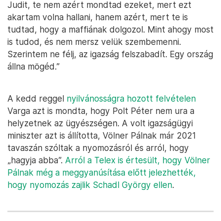
Judit, te nem azért mondtad ezeket, mert ezt
akartam volna hallani, hanem azért, mert te is
tudtad, hogy a maffiának dolgozol. Mint ahogy most
is tudod, és nem mersz velük szembemenni.
Szerintem ne félj, az igazság felszabadít. Egy ország
állna mögéd.”
A kedd reggel
nyilvánosságra hozott felvételen
Varga azt is mondta, hogy Polt Péter nem ura a
helyzetnek az ügyészségen. A volt igazságügyi
miniszter azt is állította, Völner Pálnak már 2021
tavaszán szóltak a nyomozásról és arról, hogy
„hagyja abba”.
Arról a Telex is értesült, hogy Völner
Pálnak még a meggyanúsítása előtt jelezhették,
hogy nyomozás zajlik Schadl György ellen
.