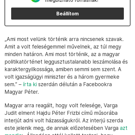
megbízható forrásnak!
Beállítom
„Ami most velünk történik arra nincsenek szavak.
Amit a volt feleségemmel művelnek, az túl megy
minden határon. Ami most történik, az a magyar
politikatörténet leggusztustalanabb leszámolása és
karaktergyilkossága, amiben semmi sem szent. A
volt igazságügyi miniszter és a három gyermeke
sem.” –
írta ki
szerdán délután a Facebookra
Magyar Péter.
Magyar arra reagált, hogy volt felesége, Varga
Judit elment Hajdu Péter Frizbi című műsorába
interjút adni volt házasságukról. Az interjú szerda
este jelenik meg, de annak előzetesében Varga
azt