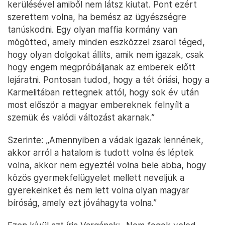
kerülésével amiből nem látsz kiutat. Pont ezért
szerettem volna, ha bemész az ügyészségre
tanúskodni. Egy olyan maffia kormány van
mögötted, amely minden eszközzel zsarol téged,
hogy olyan dolgokat állíts, amik nem igazak, csak
hogy engem megpróbáljanak az emberek előtt
lejáratni. Pontosan tudod, hogy a tét óriási, hogy a
Karmelitában rettegnek attól, hogy sok év után
most először a magyar embereknek felnyílt a
szemük és valódi változást akarnak.”
Szerinte: „Amennyiben a vádak igazak lennének,
akkor arról a hatalom is tudott volna és léptek
volna, akkor nem egyeztél volna bele abba, hogy
közös gyermekfelügyelet mellett neveljük a
gyerekeinket és nem lett volna olyan magyar
bíróság, amely ezt jóváhagyta volna.”