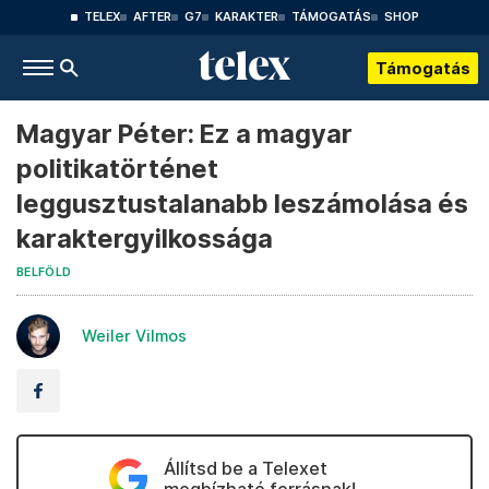
TELEX
AFTER
G7
KARAKTER
TÁMOGATÁS
SHOP
Támogatás
Magyar Péter: Ez a magyar
politikatörténet
leggusztustalanabb leszámolása és
karaktergyilkossága
BELFÖLD
Weiler Vilmos
Állítsd be a Telexet