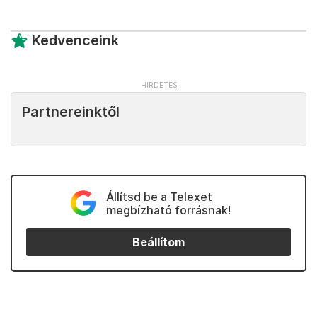
Kedvenceink
Partnereinktől
Állítsd be a Telexet
megbízható forrásnak!
Beállítom