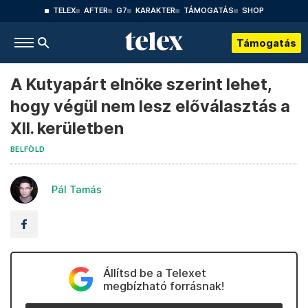
TELEX
AFTER
G7
KARAKTER
TÁMOGATÁS
SHOP
Támogatás
A Kutyapárt elnöke szerint lehet,
hogy végül nem lesz előválasztás a
XII. kerületben
BELFÖLD
Pál Tamás
Állítsd be a Telexet
megbízható forrásnak!