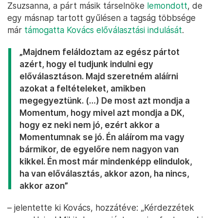
Zsuzsanna, a párt másik társelnöke
lemondott
, de
egy másnap tartott gyűlésen a tagság többsége
már
támogatta Kovács előválasztási indulását
.
„Majdnem feláldoztam az egész pártot
azért, hogy el tudjunk indulni egy
előválasztáson. Majd szeretném aláírni
azokat a feltételeket, amikben
megegyeztünk. (…) De most azt mondja a
Momentum, hogy mivel azt mondja a DK,
hogy ez neki nem jó, ezért akkor a
Momentumnak se jó. Én aláírom ma vagy
bármikor, de egyelőre nem nagyon van
kikkel. Én most már mindenképp elindulok,
ha van előválasztás, akkor azon, ha nincs,
akkor azon”
– jelentette ki Kovács, hozzátéve: „Kérdezzétek