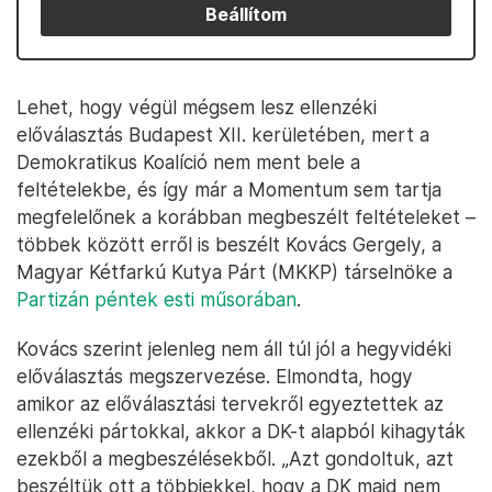
Beállítom
Lehet, hogy végül mégsem lesz ellenzéki
előválasztás Budapest XII. kerületében, mert a
Demokratikus Koalíció nem ment bele a
feltételekbe, és így már a Momentum sem tartja
megfelelőnek a korábban megbeszélt feltételeket –
többek között erről is beszélt Kovács Gergely, a
Magyar Kétfarkú Kutya Párt (MKKP) társelnöke a
Partizán péntek esti műsorában
.
Kovács szerint jelenleg nem áll túl jól a hegyvidéki
előválasztás megszervezése. Elmondta, hogy
amikor az előválasztási tervekről egyeztettek az
ellenzéki pártokkal, akkor a DK-t alapból kihagyták
ezekből a megbeszélésekből. „Azt gondoltuk, azt
beszéltük ott a többiekkel, hogy a DK majd nem