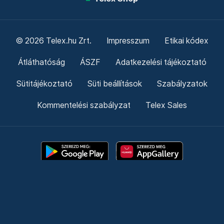
© 2026 Telex.hu Zrt.
Impresszum
Etikai kódex
Átláthatóság
ÁSZF
Adatkezelési tájékoztató
Sütitájékoztató
Süti beállítások
Szabályzatok
Kommentelési szabályzat
Telex Sales