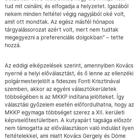
tud mit csinálni, és elfogadja a helyzetet. Igazából
nekem minden feltétel végig nagyjából oké volt,
amit ott mondtak. Az egész másfél hónapos
tárgyalássorozat azért volt, mert nem tudtak
megegyezni a preferenciális dolgokban” – tette
hozzá.
Az eddigi elképzelések szerint, amennyiben Kovács
nyerné a helyi előválasztást, és ő lenne az ellenzéki
polgármesterjelölt a fideszes Fonti Krisztinával
szemben, akkor az egyéni választókerületek
többségében is az MKKP indítana jelölteket. Így
választási győzelem esetén előfordulhatna, hogy az
MKKP egymaga többséget szerez a XII. kerületi
képviselőtestületben. A kutyapárt tagsága először
nem támogatta az előválasztáson való indulást ilyen
feltételekkel, ami miatt Kovács Gergely és Döme