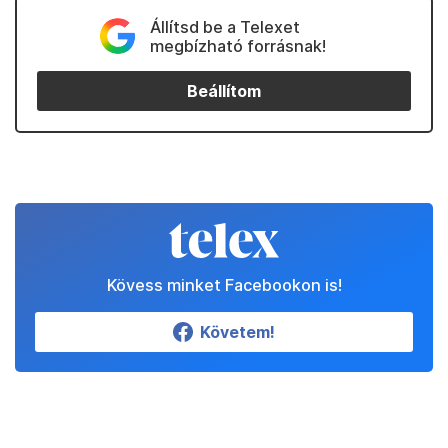
Állítsd be a Telexet
megbízható forrásnak!
Beállítom
Kövess minket Facebookon is!
Követem!