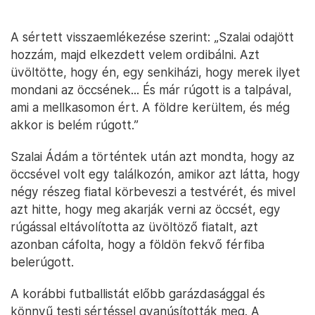
A sértett visszaemlékezése szerint: „Szalai odajött
hozzám, majd elkezdett velem ordibálni. Azt
üvöltötte, hogy én, egy senkiházi, hogy merek ilyet
mondani az öccsének... És már rúgott is a talpával,
ami a mellkasomon ért. A földre kerültem, és még
akkor is belém rúgott.”
Szalai Ádám a történtek után azt mondta, hogy az
öccsével volt egy találkozón, amikor azt látta, hogy
négy részeg fiatal körbeveszi a testvérét, és mivel
azt hitte, hogy meg akarják verni az öccsét, egy
rúgással eltávolította az üvöltöző fiatalt, azt
azonban cáfolta, hogy a földön fekvő férfiba
belerúgott.
A korábbi futballistát előbb garázdasággal és
könnyű testi sértéssel gyanúsították meg. A