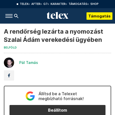
TELEX
AFTER
G7
KARAKTER
TÁMOGATÁS
SHOP
Támogatás
A rendőrség lezárta a nyomozást
Szalai Ádám verekedési ügyében
BELFÖLD
Pál Tamás
Állítsd be a Telexet
megbízható forrásnak!
Beállítom