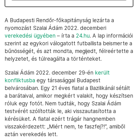
A Budapesti Rendőr-főkapitányság lezárta a
nyomozást Szalai Ádám 2022. decemberi
verekedési ügyében
– írta a
24.hu
. A lap információi
szerint az egykori válogatott futballista beismerte a
bűnösségét, és azt mondta, megijedt, félreértette a
helyzetet, és túlreagálta a történteket.
Szalai Ádám 2022. december 29-én
került
konfliktusba
egy társasággal Budapest
belvárosában. Egy 21 éves fiatal a Bazilikánál sétált
a barátaival, amikor megkért valakit, hogy készítsen
róluk egy fotót. Nem tudták, hogy Szalai Ádám
testvérét szólították le, aki visszautasította a
kérésüket. A fiatal ezért trágár hangnemben
visszakérdezett: „Miért nem, te faszfej?!”, amiből
aztán verekedés lett.