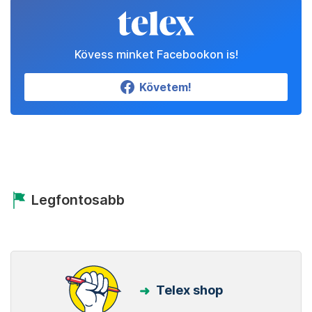
Kövess minket Facebookon is!
Követem!
Legfontosabb
Telex shop