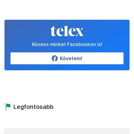
Kövess minket Facebookon is!
Követem!
Legfontosabb