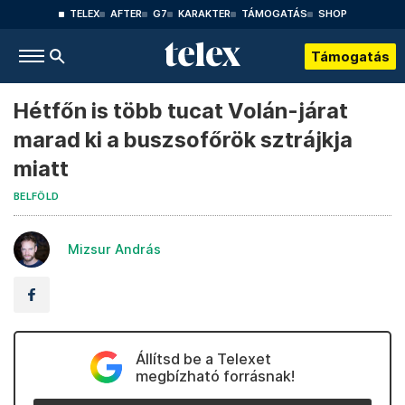
TELEX
AFTER
G7
KARAKTER
TÁMOGATÁS
SHOP
Támogatás
Hétfőn is több tucat Volán-járat
marad ki a buszsofőrök sztrájkja
miatt
BELFÖLD
Mizsur András
Állítsd be a Telexet
megbízható forrásnak!