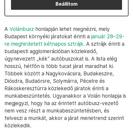
Beállítom
A
Volánbusz
honlapján lehet megnézni, mely
Budapest környéki járatokat érinti a
január 28–29-
re meghirdetett kétnapos sztrájk.
A sztrájk érinti a
budapesti agglomerációban közlekedő,
úgynevezett „kék” autóbuszokat is. A lista elég
hosszú, hétfőn is több tucat járat maradhat ki.
Többek között a Nagykovácsira, Budakeszire,
Diósdra, Budaörsre, Solymárra, Pécelre és
Rákoskeresztúrra közlekedő járatok érinti a
munkabeszüntetés. Ugyanakkor a Volán honlapja is
megjegyzi, hogy ha az érintett autóbusz-vezető
nem vesz részt a munkabeszüntetésben, és
felveszi a munkát, akkor a járat menetrend szerint
közlekedik.