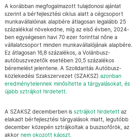
A korábban megfogalmazott tulajdonosi ajánlat
szerint a bérfejlesztési ciklus alatt a cégcsoport
munkavállalóinak alapbére átlagosan legalább 25
százalékkal növekedne, míg az első évben, 2024-
ben egységesen havi 70 ezer forinttal nőne a
vállalatcsoport minden munkavállalójának alapbére.
Ez átlagosan 16,8 százalékos, a Volánbusz-
autóbuszvezetők esetében 20,5 százalékos
béremelést jelentene. A Szolidaritás Autóbusz-
közlekedési Szakszervezet (SZAKSZ)
azonban
eredménytelennek minősítette a tárgyalásokat, és
újabb sztrájkot hirdetett.
A SZAKSZ decemberben is
sztrájkot hirdetett
az
elakadt bérfejlesztési tárgyalások miatt, legutóbb
december közepén sztrájkoltak a buszsofőrök, az
akkor
nem okozott káoszt.