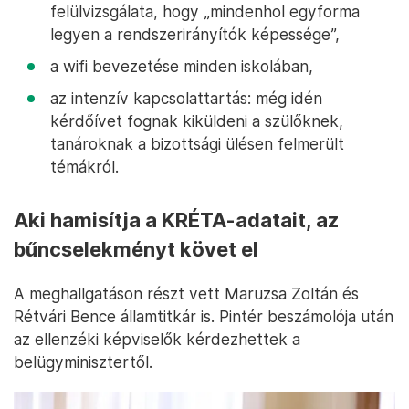
felülvizsgálata, hogy „mindenhol egyforma
legyen a rendszerirányítók képessége”,
a wifi bevezetése minden iskolában,
az intenzív kapcsolattartás: még idén
kérdőívet fognak kiküldeni a szülőknek,
tanároknak a bizottsági ülésen felmerült
témákról.
Aki hamisítja a KRÉTA-adatait, az
bűncselekményt követ el
A meghallgatáson részt vett Maruzsa Zoltán és
Rétvári Bence államtitkár is. Pintér beszámolója után
az ellenzéki képviselők kérdezhettek a
belügyminisztertől.