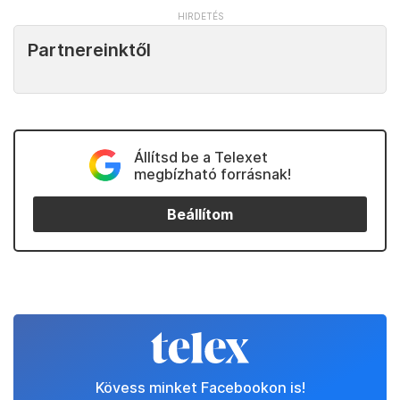
Partnereinktől
Állítsd be a Telexet
megbízható forrásnak!
Beállítom
Kövess minket Facebookon is!