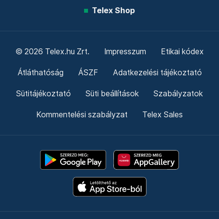
Telex Shop
© 2026 Telex.hu Zrt.
Impresszum
Etikai kódex
Átláthatóság
ÁSZF
Adatkezelési tájékoztató
Sütitájékoztató
Süti beállítások
Szabályzatok
Kommentelési szabályzat
Telex Sales