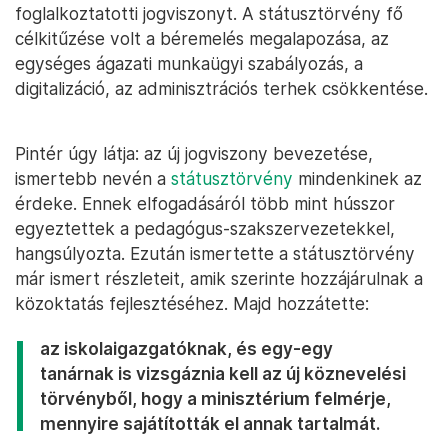
foglalkoztatotti jogviszonyt. A státusztörvény fő
célkitűzése volt a béremelés megalapozása, az
egységes ágazati munkaügyi szabályozás, a
digitalizáció, az adminisztrációs terhek csökkentése.
Pintér úgy látja: az új jogviszony bevezetése,
ismertebb nevén a
státusztörvény
mindenkinek az
érdeke. Ennek elfogadásáról több mint hússzor
egyeztettek a pedagógus-szakszervezetekkel,
hangsúlyozta. Ezután ismertette a státusztörvény
már ismert részleteit, amik szerinte hozzájárulnak a
közoktatás fejlesztéséhez. Majd hozzátette:
az iskolaigazgatóknak, és egy-egy
tanárnak is vizsgáznia kell az új köznevelési
törvényből, hogy a minisztérium felmérje,
mennyire sajátították el annak tartalmát.