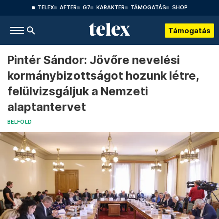
TELEX
AFTER
G7
KARAKTER
TÁMOGATÁS
SHOP
Támogatás
Pintér Sándor: Jövőre nevelési
kormánybizottságot hozunk létre,
felülvizsgáljuk a Nemzeti
alaptantervet
BELFÖLD