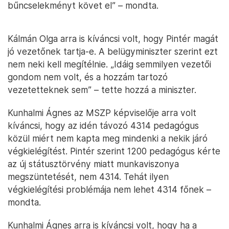
bűncselekményt követ el” – mondta.
Kálmán Olga arra is kíváncsi volt, hogy Pintér magát
jó vezetőnek tartja-e. A belügyminiszter szerint ezt
nem neki kell megítélnie. „Idáig semmilyen vezetői
gondom nem volt, és a hozzám tartozó
vezetetteknek sem” – tette hozzá a miniszter.
Kunhalmi Ágnes az MSZP képviselője arra volt
kíváncsi, hogy az idén távozó 4314 pedagógus
közül miért nem kapta meg mindenki a nekik járó
végkielégítést. Pintér szerint 1200 pedagógus kérte
az új státusztörvény miatt munkaviszonya
megszüntetését, nem 4314. Tehát ilyen
végkielégítési problémája nem lehet 4314 főnek –
mondta.
Kunhalmi Ágnes arra is kíváncsi volt, hogy ha a