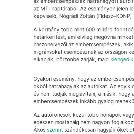
az embercsempészek hátrahagyott autóit és
az MTI naptárából. Az eseményen jelen le
képviselő, Nógrádi Zoltán (Fidesz–KDNP) 
A kormány több mint 600 milliárd forintbó
határkerítést, ami elvileg megóvna minket
haszonélvezői az embercsempészek, akik
migránsokat csempésznek az országon ke
elkapják, börtönbe zárják, majd
kiengedik
Gyakori esemény, hogy az embercsempész
okból hátrahagyják az autóikat. Az egyik 
és nem tudják megjavítani, a másik, hogy 
embercsempészek inkább gyalog menekü
Az autóroncsok közül több hónapok vagy a
egészen mostanáig nem nagyon foglalkozta
Ákos
szerint
szándékosan hagyják őket ott