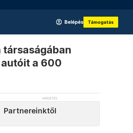
Belépés
Támogatás
n társaságában
 autóit a 600
Partnereinktől