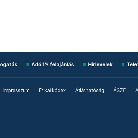
ogatás
Adó 1% felajánlás
Hírlevelek
Tele
Impresszum
Etikai kódex
Átláthatóság
ÁSZF
A
Süti beállítások
Szabályzatok
Kommentelési szabály