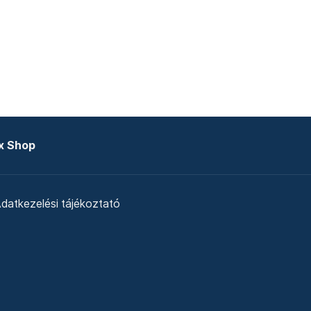
x Shop
datkezelési tájékoztató
zat
Telex Sales