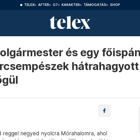
TELEX
AFTER
G7
KARAKTER
TÁMOGATÁS
SHOP
polgármester és egy főispá
bercsempészek hátrahagyott
ögül
 reggel negyed nyolcra Mórahalomra, ahol