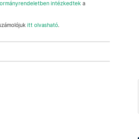
ormányrendeletben intézkedtek
a
eszámolójuk
itt olvasható
.