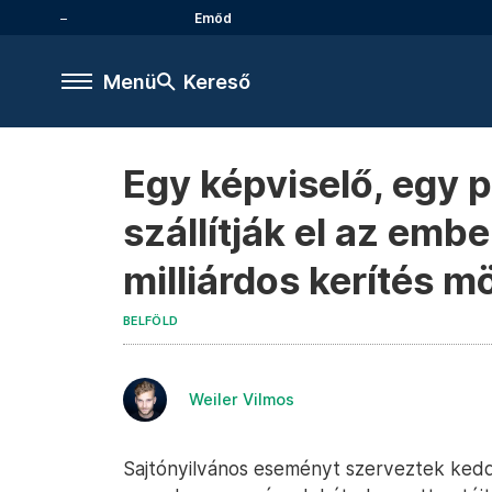
Emőd
Menü
Kereső
Egy képviselő, egy 
szállítják el az em
milliárdos kerítés m
BELFÖLD
Weiler Vilmos
Sajtónyilvános eseményt szerveztek kedd