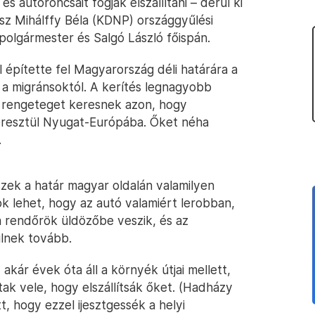
 autóroncsait fogják elszállítani – derül ki
sz Mihálffy Béla (KDNP) országgyűlési
polgármester és Salgó László főispán.
l építette fel Magyarország déli határára a
 a migránsoktól. A kerítés legnagyobb
 rengeteget keresnek azon, hogy
resztül Nyugat-Európába. Őket néha
.
ek a határ magyar oldalán valamilyen
ok lehet, hogy az autó valamiért lerobban,
a rendőrök üldözőbe veszik, és az
lnek tovább.
kár évek óta áll a környék útjai mellett,
k vele, hogy elszállítsák őket. (Hadházy
, hogy ezzel ijesztgessék a helyi