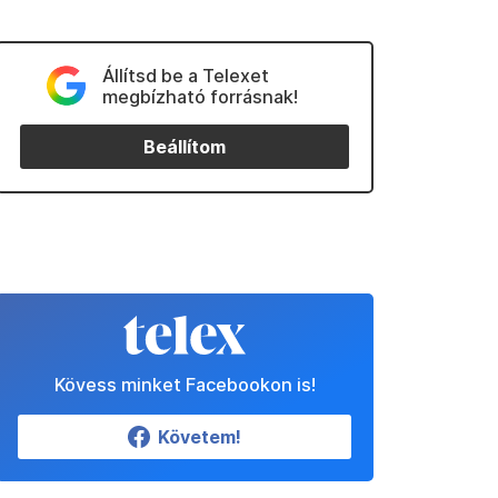
Állítsd be a Telexet
megbízható forrásnak!
Beállítom
Kövess minket Facebookon is!
Követem!