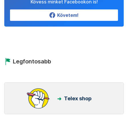
Kövess minket Facebookon is!
Követem!
Legfontosabb
Telex shop