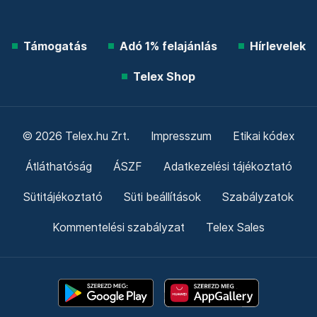
Támogatás
Adó 1% felajánlás
Hírlevelek
Telex Shop
© 2026 Telex.hu Zrt.
Impresszum
Etikai kódex
Átláthatóság
ÁSZF
Adatkezelési tájékoztató
Sütitájékoztató
Süti beállítások
Szabályzatok
Kommentelési szabályzat
Telex Sales