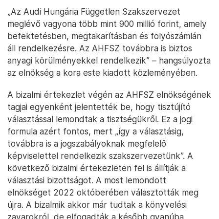
„Az Audi Hungária Független Szakszervezet
meglévő vagyona több mint 900 millió forint, amely
befektetésben, megtakarításban és folyószámlán
áll rendelkezésre. Az AHFSZ továbbra is biztos
anyagi körülményekkel rendelkezik” – hangsúlyozta
az elnökség a kora este kiadott közleményében.
A bizalmi értekezlet végén az AHFSZ elnökségének
tagjai egyenként jelentették be, hogy tisztújító
választással lemondtak a tisztségükről. Ez a jogi
formula azért fontos, mert „így a választásig,
továbbra is a jogszabályoknak megfelelő
képviselettel rendelkezik szakszervezetünk”. A
következő bizalmi értekezleten fel is állítják a
választási bizottságot. A most lemondott
elnökséget 2022 októberében választották meg
újra. A bizalmik akkor már tudtak a könyvelési
zavarokról, de elfogadták a később gyanúba