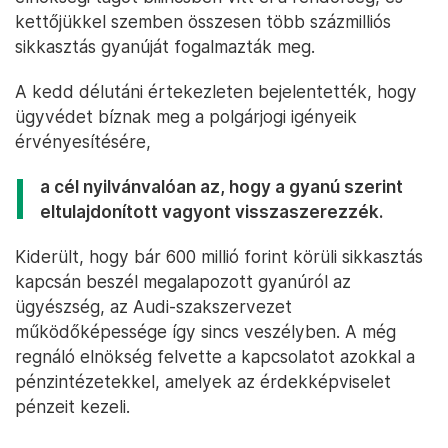
kettőjükkel szemben összesen több százmilliós
sikkasztás gyanúját fogalmazták meg.
A kedd délutáni értekezleten bejelentették, hogy
ügyvédet bíznak meg a polgárjogi igényeik
érvényesítésére,
a cél nyilvánvalóan az, hogy a gyanú szerint
eltulajdonított vagyont visszaszerezzék.
Kiderült, hogy bár 600 millió forint körüli sikkasztás
kapcsán beszél megalapozott gyanúról az
ügyészség, az Audi-szakszervezet
működőképessége így sincs veszélyben. A még
regnáló elnökség felvette a kapcsolatot azokkal a
pénzintézetekkel, amelyek az érdekképviselet
pénzeit kezeli.