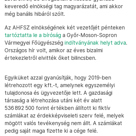
keveredő elnökségi tag magyarázatát, ami akkor
még banális hibáról szólt.
Az AHFSZ elnökségének két vezetőjét pénteken
tartóztatta le a bíróság
a Győr-Moson-Sopron
Vármegyei Főügyészség
indítványának helyt adva
.
Országos hír volt, amikor az éves bizalmi
értekezletről elvitték őket bilincsben.
Egyiküket azzal gyanúsítják, hogy 2019-ben
létrehozott egy kft.-t, amelynek egyszemélyi
tulajdonosa és ügyvezetője lett. A gazdasági
társaság a létrehozása utáni két év alatt
536 892 500 forint értékben állított ki fiktív
számlákat az érdekképviseleti szerv felé, melyek
mögött valós tevékenység nem állt. A számlákat
pedig saját maga fizette ki a cége felé.