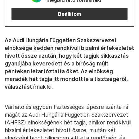
megbízható forrásnak!
Beállítom
Az Audi Hungária Független Szakszervezet
elnöksége kedden rendkívüli bizalmi értekezletet
hívott össze azután, hogy két tagjuk sikkasztás
gyanújába keveredett és a bíróság múlt
pénteken letartóztatta őket. Az elnökség
maradék hét tagja itt mondott le a tisztségéről,
választást írnak ki.
Várható és egyben tisztességes lépésre szánta rá
magát az Audi Hungária Független Szakszervezet
(AHFSZ) elnökségének hét tagja, amikor rendkívüli
bizalmi értekezletet hívott össze, miután két
elnökségi tagot bilincsben vitt el a rendőrség, és