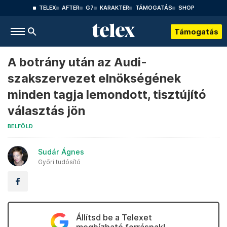
TELEX
AFTER
G7
KARAKTER
TÁMOGATÁS
SHOP
Támogatás
A botrány után az Audi-
szakszervezet elnökségének
minden tagja lemondott, tisztújító
választás jön
BELFÖLD
Sudár Ágnes
Győri tudósító
Állítsd be a Telexet