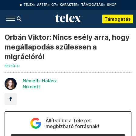
TELEX
AFTER
G7
KARAKTER
TÁMOGATÁS
SHOP
Támogatás
Orbán Viktor: Nincs esély arra, hogy
megállapodás szülessen a
migrációról
BELFÖLD
Németh-Halász
Nikolett
Állítsd be a Telexet
megbízható forrásnak!