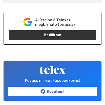
Állítsd be a Telexet
megbízható forrásnak!
Beállítom
Kövess minket Facebookon is!
Követem!