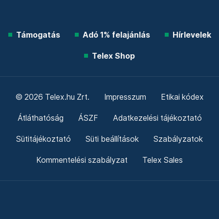
Támogatás
Adó 1% felajánlás
Hírlevelek
Telex Shop
© 2026 Telex.hu Zrt.
Impresszum
Etikai kódex
Átláthatóság
ÁSZF
Adatkezelési tájékoztató
Sütitájékoztató
Süti beállítások
Szabályzatok
Kommentelési szabályzat
Telex Sales