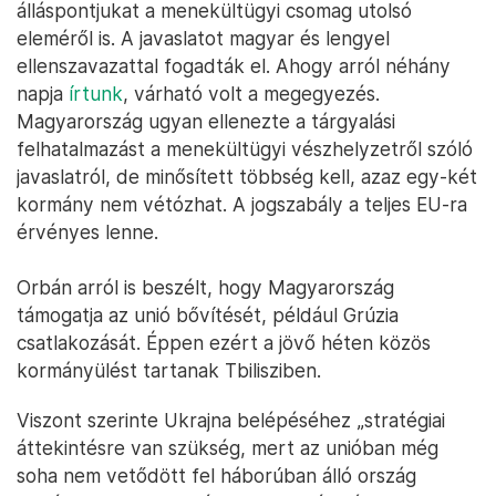
álláspontjukat a menekültügyi csomag utolsó
eleméről is. A javaslatot magyar és lengyel
ellenszavazattal fogadták el. Ahogy arról néhány
napja
írtunk
, várható volt a megegyezés.
Magyarország ugyan ellenezte a tárgyalási
felhatalmazást a menekültügyi vészhelyzetről szóló
javaslatról, de minősített többség kell, azaz egy-két
kormány nem vétózhat. A jogszabály a teljes EU-ra
érvényes lenne.
Orbán arról is beszélt, hogy Magyarország
támogatja az unió bővítését, például Grúzia
csatlakozását. Éppen ezért a jövő héten közös
kormányülést tartanak Tbilisziben.
Viszont szerinte Ukrajna belépéséhez „stratégiai
áttekintésre van szükség, mert az unióban még
soha nem vetődött fel háborúban álló ország