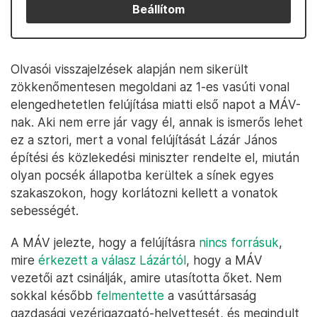
Beállítom
Olvasói visszajelzések alapján nem sikerült
zökkenőmentesen megoldani az 1-es vasúti vonal
elengedhetetlen felújítása miatti első napot a MÁV-
nak. Aki nem erre jár vagy él, annak is ismerős lehet
ez a sztori, mert a vonal felújítását Lázár János
építési és közlekedési miniszter rendelte el, miután
olyan pocsék állapotba kerültek a sínek egyes
szakaszokon, hogy korlátozni kellett a vonatok
sebességét.
A MÁV jelezte, hogy a felújításra
nincs forrásuk
,
mire
érkezett a válasz Lázártól
, hogy a MÁV
vezetői azt csinálják, amire utasította őket. Nem
sokkal később
felmentette
a vasúttársaság
gazdasági vezérigazgató-helyettesét, és megindult