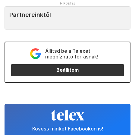
Partnereinktől
Állítsd be a Telexet
megbízható forrásnak!
Beállítom
Kövess minket Facebookon is!