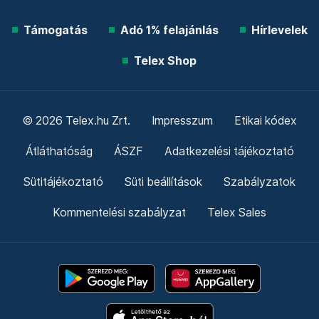
Támogatás
Adó 1% felajánlás
Hírlevelek
Telex Shop
© 2026 Telex.hu Zrt.
Impresszum
Etikai kódex
Átláthatóság
ÁSZF
Adatkezelési tájékoztató
Sütitájékoztató
Süti beállítások
Szabályzatok
Kommentelési szabályzat
Telex Sales