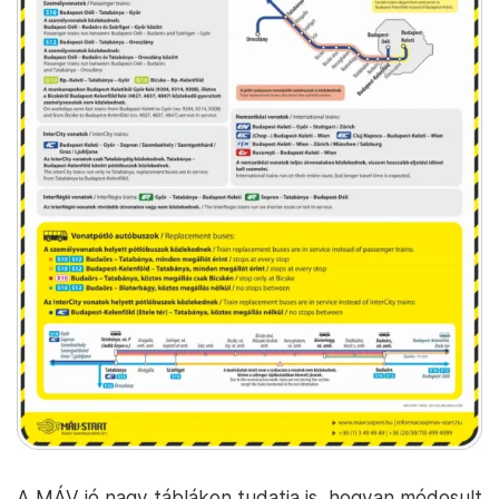
A MÁV jó nagy táblákon tudatja is, hogyan módosult