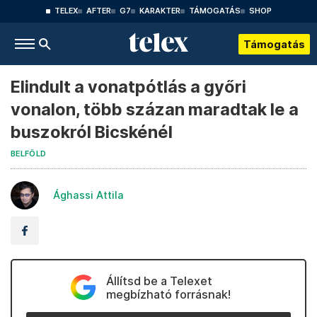
TELEX
AFTER
G7
KARAKTER
TÁMOGATÁS
SHOP
Támogatás
Elindult a vonatpótlás a győri
vonalon, több százan maradtak le a
buszokról Bicskénél
BELFÖLD
Ághassi Attila
Állítsd be a Telexet
megbízható forrásnak!