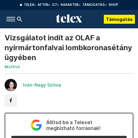
TELEX
AFTER
G7
KARAKTER
TÁMOGATÁS
SHOP
Támogatás
Vizsgálatot indít az OLAF a
nyírmártonfalvai lombkoronasétány
ügyében
BELFÖLD
Iván-Nagy Szilvia
Állítsd be a Telexet
megbízható forrásnak!