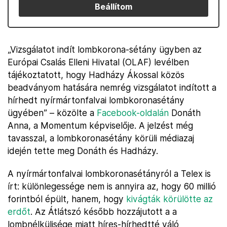
Beállítom
„Vizsgálatot indít lombkorona-sétány ügyben az
Európai Csalás Elleni Hivatal (OLAF) levélben
tájékoztatott, hogy Hadházy Ákossal közös
beadványom hatására nemrég vizsgálatot indított a
hírhedt nyírmártonfalvai lombkoronasétány
ügyében” – közölte a
Facebook-oldalán
Donáth
Anna, a Momentum képviselője. A jelzést még
tavasszal, a lombkoronasétány körüli médiazaj
idején tette meg Donáth és Hadházy.
A nyírmártonfalvai lombkoronasétányról a Telex is
írt: különlegessége nem is annyira az, hogy 60 millió
forintból épült, hanem, hogy
kivágták körülötte az
erdőt
. Az Átlátszó később hozzájutott a a
lombnélkülisége miatt híres-hírhedtté váló