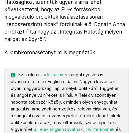
Hatósághoz, szerintük ugyanis arra lehet
következtetni, hogy az EU-s forrásokból
megvalósuló projektek kiválasztása során
„rendszerszintű hibák” fordulnak elő. Donáth Anna
erről azt írt,a hogy az „Integritás Hatóság mélyen
hallgat az ügyről”.
A lombkoronasétányt mi is megnéztük:
Ez a cikkünk
ide kattintva
angol nyelven is
olvasható a Telex English oldalán. Nagyon kevés az
olyan magyarországi lap, amelyik politikától független,
és angol nyelvű híreket is kínál. A Telex viszont ilyen,
naponta többször közöljük minden olyan anyagunkat
angolul is, amelynek nemzetközi relevanciája van, és
az angolul olvasó közönségnek is érdekes lehet: hírek,
politikai elemzések, tényfeltárások, színes riportok.
Vigye hírét
a Telex English rovatnak
,
Twitterünknek
és