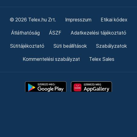
© 2026 Telex.hu Zrt.
Impresszum
Etikai kódex
Átláthatóság
ÁSZF
Adatkezelési tájékoztató
Sütitájékoztató
Süti beállítások
Szabályzatok
Kommentelési szabályzat
Telex Sales