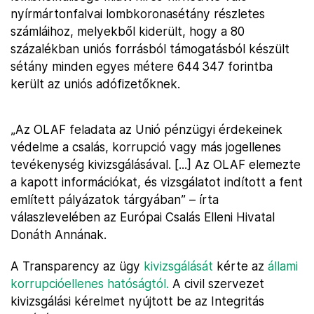
nyírmártonfalvai lombkoronasétány részletes
számláihoz, melyekből kiderült, hogy a 80
százalékban uniós forrásból támogatásból készült
sétány minden egyes métere 644 347 forintba
került az uniós adófizetőknek.
„Az OLAF feladata az Unió pénzügyi érdekeinek
védelme a csalás, korrupció vagy más jogellenes
tevékenység kivizsgálásával. [...] Az OLAF elemezte
a kapott információkat, és vizsgálatot indított a fent
említett pályázatok tárgyában” – írta
válaszlevelében az Európai Csalás Elleni Hivatal
Donáth Annának.
A Transparency az ügy
kivizsgálását
kérte az
állami
korrupcióellenes hatóságtól.
A civil szervezet
kivizsgálási kérelmet nyújtott be az Integritás