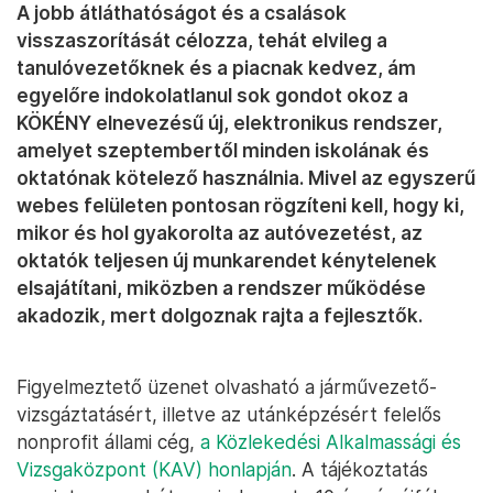
A jobb átláthatóságot és a csalások
visszaszorítását célozza, tehát elvileg a
tanulóvezetőknek és a piacnak kedvez, ám
egyelőre indokolatlanul sok gondot okoz a
KÖKÉNY elnevezésű új, elektronikus rendszer,
amelyet szeptembertől minden iskolának és
oktatónak kötelező használnia. Mivel az egyszerű
webes felületen pontosan rögzíteni kell, hogy ki,
mikor és hol gyakorolta az autóvezetést, az
oktatók teljesen új munkarendet kénytelenek
elsajátítani, miközben a rendszer működése
akadozik, mert dolgoznak rajta a fejlesztők.
Figyelmeztető üzenet olvasható a járművezető-
vizsgáztatásért, illetve az utánképzésért felelős
nonprofit állami cég,
a Közlekedési Alkalmassági és
Vizsgaközpont (KAV) honlapján
. A tájékoztatás