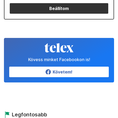
Beállítom
Kövess minket Facebookon is!
Követem!
Legfontosabb