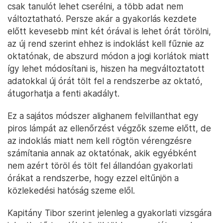
csak tanulót lehet cserélni, a több adat nem
változtatható. Persze akár a gyakorlás kezdete
előtt kevesebb mint két órával is lehet órát törölni,
az új rend szerint ehhez is indoklást kell fűznie az
oktatónak, de abszurd módon a jogi korlátok miatt
így lehet módosítani is, hiszen ha megváltoztatott
adatokkal új órát tölt fel a rendszerbe az oktató,
átugorhatja a fenti akadályt.
Ez a sajátos módszer alighanem felvillanthat egy
piros lámpát az ellenőrzést végzők szeme előtt, de
az indoklás miatt nem kell rögtön vérengzésre
számítania annak az oktatónak, akik egyébként
nem azért töröl és tölt fel állandóan gyakorlati
órákat a rendszerbe, hogy ezzel eltűnjön a
közlekedési hatóság szeme elől.
Kapitány Tibor szerint jelenleg a gyakorlati vizsgára