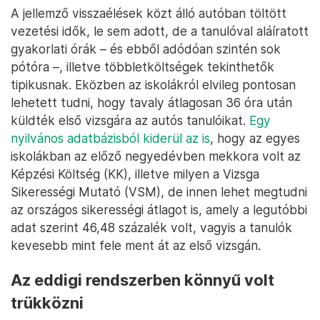
A jellemző visszaélések közt álló autóban töltött
vezetési idők, le sem adott, de a tanulóval aláíratott
gyakorlati órák – és ebből adódóan szintén sok
pótóra –, illetve többletköltségek tekinthetők
tipikusnak. Eközben az iskolákról elvileg pontosan
lehetett tudni, hogy tavaly átlagosan 36 óra után
küldték első vizsgára az autós tanulóikat.
Egy
nyilvános adatbázisból kiderül az is
, hogy az egyes
iskolákban az előző negyedévben mekkora volt az
Képzési Költség (KK), illetve milyen a Vizsga
Sikerességi Mutató (VSM), de innen lehet megtudni
az országos sikerességi átlagot is, amely a legutóbbi
adat szerint 46,48 százalék volt, vagyis a tanulók
kevesebb mint fele ment át az első vizsgán.
Az eddigi rendszerben könnyű volt
trükközni