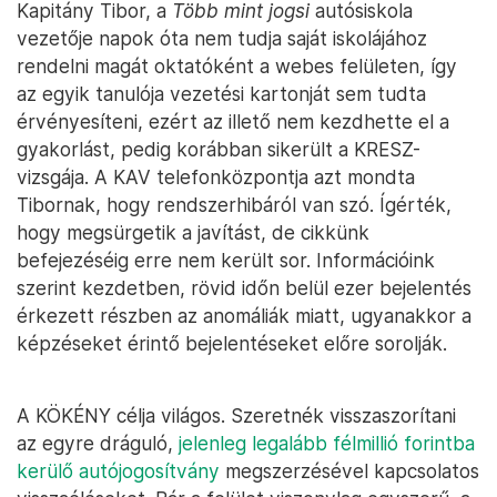
Kapitány Tibor, a
Több mint jogsi
autósiskola
vezetője napok óta nem tudja saját iskolájához
rendelni magát oktatóként a webes felületen, így
az egyik tanulója vezetési kartonját sem tudta
érvényesíteni, ezért az illető nem kezdhette el a
gyakorlást, pedig korábban sikerült a KRESZ-
vizsgája. A KAV telefonközpontja azt mondta
Tibornak, hogy rendszerhibáról van szó. Ígérték,
hogy megsürgetik a javítást, de cikkünk
befejezéséig erre nem került sor. Információink
szerint kezdetben, rövid időn belül ezer bejelentés
érkezett részben az anomáliák miatt, ugyanakkor a
képzéseket érintő bejelentéseket előre sorolják.
A KÖKÉNY célja világos. Szeretnék visszaszorítani
az egyre dráguló,
jelenleg legalább félmillió forintba
kerülő autójogosítvány
megszerzésével kapcsolatos