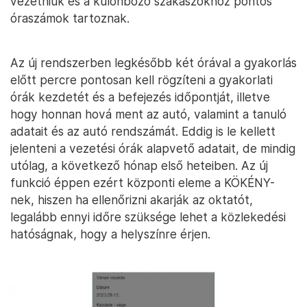
vezetniük és a különböző szakaszokhoz pontos
óraszámok tartoznak.
Az új rendszerben legkésőbb két órával a gyakorlás
előtt percre pontosan kell rögzíteni a gyakorlati
órák kezdetét és a befejezés időpontját, illetve
hogy honnan hová ment az autó, valamint a tanuló
adatait és az autó rendszámát. Eddig is le kellett
jelenteni a vezetési órák alapvető adatait, de mindig
utólag, a következő hónap első heteiben. Az új
funkció éppen ezért központi eleme a KÖKÉNY-
nek, hiszen ha ellenőrizni akarják az oktatót,
legalább ennyi időre szüksége lehet a közlekedési
hatóságnak, hogy a helyszínre érjen.