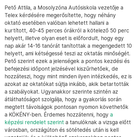
Pető Attila, a Mosolyzóna Autósiskola vezetője a
Telex kérdésére megerősítette, hogy néhány
oktató esetében valóban lehetett hallani a
kurtított, 40-45 perces órákról a kötelező 50 perc
helyett, illetve olyan eset is előfordult, hogy egy
nap akár 14-16 tanórát tanítottak a megengedett 10
helyett, ami kétségessé teszi az oktatás minőségét.
Pető szerint ezek a jelenségek a pontos kezdési és
befejezési időpont jelzésével kiszűrhetőek, de
hozzáteszi, hogy mint minden ilyen intézkedés, ez is
azokat az oktatókat sújtja inkább, akik betartották
a szabályokat. Ugyanakkor szerinte szintén az
átláthatóságot szolgálja, hogy a gyakorlás során
megtett távolságok pontosan nyomon követhetők
a KÖKÉNY-ben. Érdemes hozzátenni, hogy
a
képzési rendelet szerint
a tanulóknak a vizsga előtt
városban, országúton és sötétedés után is kell