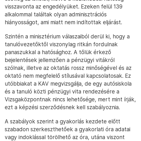
visszavonta az engedélyüket. Ezeken felül 139
alkalommal találtak olyan adminisztrációs
hiányosságot, ami miatt nem indítottak eljárást.
Szintén a minisztérium válaszaiból derül ki, hogy a
tanulóvezetőktől viszonylag ritkán fordulnak
panaszukkal a hatósághoz. A tőlük érkező
bejelentések jellemzően a pénzügyi vitákról
szólnak, illetve az oktatás rossz minőségével és az
oktató nem megfelelő stílusával kapcsolatosak. Ez
utóbbiakat a KAV megvizsgálja, de egy autósiskola
és a tanuló közti pénzügyi vita rendezésére a
Vizsgaközpontnak nincs lehetősége, mert mint írják,
ezt a képzési szerződésnek kell szabályoznia.
A szabályok szerint a gyakorlás kezdete előtt
szabadon szerkeszthetőek a gyakorlati óra adatai
vagy indoklással törölhető az óra, utána viszont