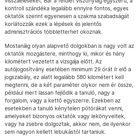
visszaéléseket. Bár a felület viszonylag egyszerű, a
kontroll szándéka legalább ennyire fontos, egyes
oktatók szerint egyenesen a szakma szabadságát
korlátozzák ezek a lépések és jelentős
adminisztrációs többletterhet okoznak.
Mostanáig olyan alapvető dolgokban is nagy volt az
oktatók mozgástere, minthogy ki, mikor és hány
kilométert vezetett a vizsgája előtt. Az
autójogosítvány esetében minimum 29 órát ír elő a
jogszabály, ez alatt legalább 580 kilométert kell
megtenni, de a két paraméter olykor nem ér össze,
például mert lassan fejlődik a tanuló, nagy a
forgalom, vagy a kettő egyszerre. Ezekben az
esetekben a tanuló kénytelen pótórákat venni,
amelyeket bizonyos oktatók vagy lekönyveltek,
vagy ha zsebre dolgoztak, akkor nem, de ilyenkor
sem nagyon kellett lebukástól tartaniuk.