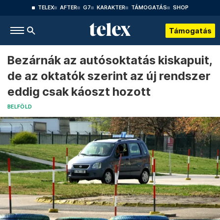
TELEX
AFTER
G7
KARAKTER
TÁMOGATÁS
SHOP
Támogatás
Bezárnák az autósoktatás kiskapuit,
de az oktatók szerint az új rendszer
eddig csak káoszt hozott
BELFÖLD