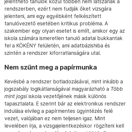
jelenthető tanulók közül többen nem látszanak a
rendszerben, ezért nem tudják őket vizsgára
jelenteni, ami egy egyébként felkészített
tanulóvezető esetében kritikus probléma. A
szakember egy olyan esetet is említ, amikor egy az
iskola számára ismeretlen tanuló adatai bukkantak
fel a KÖKÉNY felületén, ami adatbázishiba és
szintén a rendszer kiforratlanságára utal.
Nem szűnt meg a papírmunka
Kevésbé a rendszer botladozásával, mint inkább a
jogszabály logikátlanságával magyarázható a
Több
mint jogsi
iskola vezetőjének másik különös
tapasztalata. E szerint bár az elektronikus rendszer
indulása elvileg a papírmentes ügyintézés felé
vezet, valójában ez nem teljesen igaz. Mint
levelében írja, a vizsgajelentkezéskor rögzíteni kell