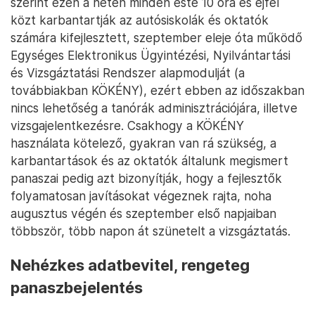
szerint ezen a héten minden este 10 óra és éjfél
közt karbantartják az autósiskolák és oktatók
számára kifejlesztett, szeptember eleje óta működő
Egységes Elektronikus Ügyintézési, Nyilvántartási
és Vizsgáztatási Rendszer alapmodulját (a
továbbiakban KÖKÉNY), ezért ebben az időszakban
nincs lehetőség a tanórák adminisztrációjára, illetve
vizsgajelentkezésre. Csakhogy a KÖKÉNY
használata kötelező, gyakran van rá szükség, a
karbantartások és az oktatók általunk megismert
panaszai pedig azt bizonyítják, hogy a fejlesztők
folyamatosan javításokat végeznek rajta, noha
augusztus végén és szeptember első napjaiban
többször, több napon át szünetelt a vizsgáztatás.
Nehézkes adatbevitel, rengeteg
panaszbejelentés