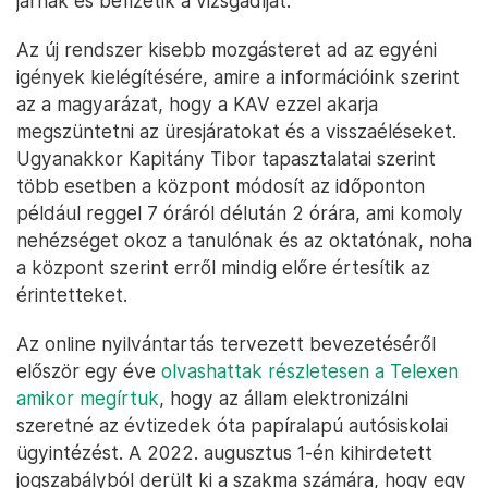
járnak és befizetik a vizsgadíjat.
Az új rendszer kisebb mozgásteret ad az egyéni
igények kielégítésére, amire a információink szerint
az a magyarázat, hogy a KAV ezzel akarja
megszüntetni az üresjáratokat és a visszaéléseket.
Ugyanakkor Kapitány Tibor tapasztalatai szerint
több esetben a központ módosít az időponton
például reggel 7 óráról délután 2 órára, ami komoly
nehézséget okoz a tanulónak és az oktatónak, noha
a központ szerint erről mindig előre értesítik az
érintetteket.
Az online nyilvántartás tervezett bevezetéséről
először egy éve
olvashattak részletesen a Telexen
amikor megírtuk
, hogy az állam elektronizálni
szeretné az évtizedek óta papíralapú autósiskolai
ügyintézést. A 2022. augusztus 1-én kihirdetett
jogszabályból derült ki a szakma számára, hogy egy