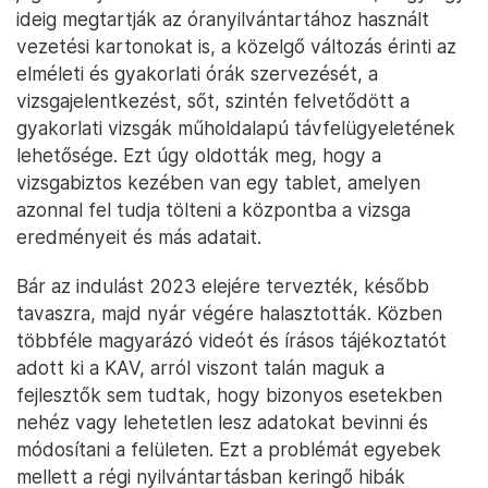
ideig megtartják az óranyilvántartához használt
vezetési kartonokat is, a közelgő változás érinti az
elméleti és gyakorlati órák szervezését, a
vizsgajelentkezést, sőt, szintén felvetődött a
gyakorlati vizsgák műholdalapú távfelügyeletének
lehetősége. Ezt úgy oldották meg, hogy a
vizsgabiztos kezében van egy tablet, amelyen
azonnal fel tudja tölteni a központba a vizsga
eredményeit és más adatait.
Bár az indulást 2023 elejére tervezték, később
tavaszra, majd nyár végére halasztották. Közben
többféle magyarázó videót és írásos tájékoztatót
adott ki a KAV, arról viszont talán maguk a
fejlesztők sem tudtak, hogy bizonyos esetekben
nehéz vagy lehetetlen lesz adatokat bevinni és
módosítani a felületen. Ezt a problémát egyebek
mellett a régi nyilvántartásban keringő hibák