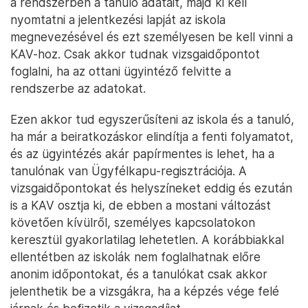
a rendszerben a tanuló adatait, majd ki kell
nyomtatni a jelentkezési lapját az iskola
megnevezésével és ezt személyesen be kell vinni a
KAV-hoz. Csak akkor tudnak vizsgaidőpontot
foglalni, ha az ottani ügyintéző felvitte a
rendszerbe az adatokat.
Ezen akkor tud egyszerűsíteni az iskola és a tanuló,
ha már a beiratkozáskor elindítja a fenti folyamatot,
és az ügyintézés akár papírmentes is lehet, ha a
tanulónak van Ügyfélkapu-regisztrációja. A
vizsgaidőpontokat és helyszíneket eddig és ezután
is a KAV osztja ki, de ebben a mostani változást
követően kívülről, személyes kapcsolatokon
keresztül gyakorlatilag lehetetlen. A korábbiakkal
ellentétben az iskolák nem foglalhatnak előre
anonim időpontokat, és a tanulókat csak akkor
jelenthetik be a vizsgákra, ha a képzés vége felé