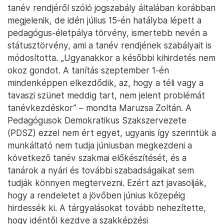
tanév rendjéről szóló jogszabály általában korábban
megjelenik, de idén július 15-én hatályba lépett a
pedagógus-életpálya törvény, ismertebb nevén a
státusztörvény, ami a tanév rendjének szabályait is
módosította. „Ugyanakkor a későbbi kihirdetés nem
okoz gondot. A tanítás szeptember 1-én
mindenképpen elkezdődik, az, hogy a téli vagy a
tavaszi szünet meddig tart, nem jelent problémát
tanévkezdéskor” – mondta Maruzsa Zoltán. A
Pedagógusok Demokratikus Szakszervezete
(PDSZ) ezzel nem ért egyet, ugyanis így szerintük a
munkáltató nem tudja júniusban megkezdeni a
következő tanév szakmai előkészítését, és a
tanárok a nyári és további szabadságaikat sem
tudják könnyen megtervezni. Ezért azt javasolják,
hogy a rendeletet a jövőben június közepéig
hirdessék ki. A tárgyalásokat tovább nehezítette,
hogy idéntől kezdve a szakképzési