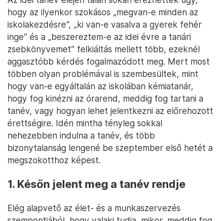
hogy az ilyenkor szokásos „megvan-e minden az
iskolakezdésre”, „ki van-e vasalva a gyerek fehér
inge” és a „beszereztem-e az idei évre a tanári
zsebkönyvemet” felkiáltás mellett több, ezeknél
aggasztóbb kérdés fogalmazódott meg. Mert most
többen olyan problémával is szembesültek, mint
hogy van-e egyáltalán az iskolában kémiatanár,
hogy fog kinézni az órarend, meddig fog tartani a
tanév, vagy hogyan lehet jelentkezni az előrehozott
érettségire. Idén mintha tényleg sokkal
nehezebben indulna a tanév, és több
bizonytalanság lengené be szeptember első hetét a
megszokotthoz képest.
1. Későn jelent meg a tanév rendje
Elég alapvető az élet- és a munkaszervezés
szempontjából, hogy valaki tudja, mikor, meddig fog