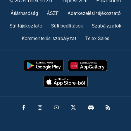
© 2026 Telex.hu Zrt.
Impresszum
Etikai kódex
Átláthatóság
ÁSZF
Adatkezelési tájékoztató
Sütitájékoztató
Süti beállítások
Szabályzatok
Kommentelési szabályzat
Telex Sales