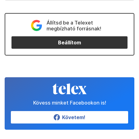
Állítsd be a Telexet
megbízható forrásnak!
Beállítom
Kövess minket Facebookon is!
Követem!