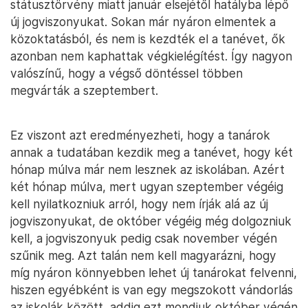
státusztörvény miatt január elsejétől hatályba lépő
új jogviszonyukat. Sokan már nyáron elmentek a
közoktatásból, és nem is kezdték el a tanévet, ők
azonban nem kaphattak végkielégítést. Így nagyon
valószínű, hogy a végső döntéssel többen
megvárták a szeptembert.
Ez viszont azt eredményezheti, hogy a tanárok
annak a tudatában kezdik meg a tanévet, hogy két
hónap múlva már nem lesznek az iskolában. Azért
két hónap múlva, mert ugyan szeptember végéig
kell nyilatkozniuk arról, hogy nem írják alá az új
jogviszonyukat, de október végéig még dolgozniuk
kell, a jogviszonyuk pedig csak november végén
szűnik meg. Azt talán nem kell magyarázni, hogy
míg nyáron könnyebben lehet új tanárokat felvenni,
hiszen egyébként is van egy megszokott vándorlás
az iskolák között, addig ezt mondjuk október végén