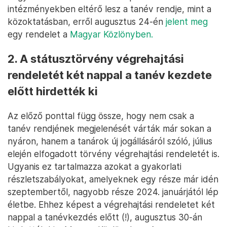
intézményekben eltérő lesz a tanév rendje, mint a
közoktatásban, erről augusztus 24-én
jelent meg
egy rendelet a
Magyar Közlönyben.
2. A státusztörvény végrehajtási
rendeletét két nappal a tanév kezdete
előtt hirdették ki
Az előző ponttal függ össze, hogy nem csak a
tanév rendjének megjelenését várták már sokan a
nyáron, hanem a tanárok új jogállásáról szóló, július
elején elfogadott törvény végrehajtási rendeletét is.
Ugyanis ez tartalmazza azokat a gyakorlati
részletszabályokat, amelyeknek egy része már idén
szeptembertől, nagyobb része 2024. januárjától lép
életbe. Ehhez képest a végrehajtási rendeletet két
nappal a tanévkezdés előtt (!), augusztus 30-án