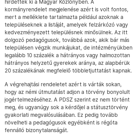
hirdették ki a Magyar Közlönyben. A
kormányrendelet megjelenése azért is volt fontos,
mert a melléklete tartalmazta például azoknak a
településeknek a listáját, amelyek felzárkózó vagy
kedvezményezett településnek minősülnek. Az itt
dolgozó pedagógusok, továbbá azok, akik bár más
településen végzik munkájukat, de intézményükben
legalább 10 százalék a hátrányos vagy halmozottan
hátrányos helyzetű gyerekek aránya, az alapbérük
20 százalékának megfelelő többletjuttatást kapnak.
A végrehajtási rendeletet azért is várták sokan,
hogy az némi útmutatást adjon a törvény bonyolult
jogértelmezéséhez. A PDSZ szerint ez nem történt
meg, és ugyanúgy sok a kérdőjel a státusztörvény
gyakorlati megvalósulásában. Ez pedig tovább
növelheti a pedagógusok egyébként is régóta
fennálló bizonytalanságát.