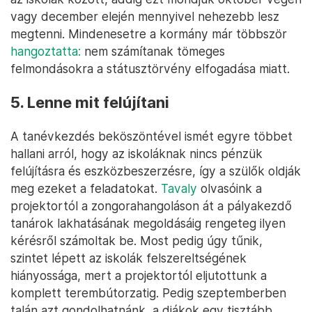
vagy december elején mennyivel nehezebb lesz
megtenni. Mindenesetre a kormány már többször
hangoztatta:
nem számítanak tömeges
felmondásokra a státusztörvény elfogadása miatt.
5. Lenne mit felújítani
A tanévkezdés beköszöntével ismét egyre többet
hallani arról, hogy az iskoláknak nincs pénzük
felújításra és eszközbeszerzésre, így a szülők oldják
meg ezeket a feladatokat.
Tavaly
olvasóink a
projektortól a zongorahangoláson át a pályakezdő
tanárok lakhatásának megoldásáig rengeteg ilyen
kérésről számoltak be. Most pedig úgy tűnik,
szintet lépett az iskolák felszereltségének
hiányossága, mert a projektortól eljutottunk a
komplett terembútorzatig. Pedig szeptemberben
talán azt gondolhatnánk, a diákok egy tisztább,