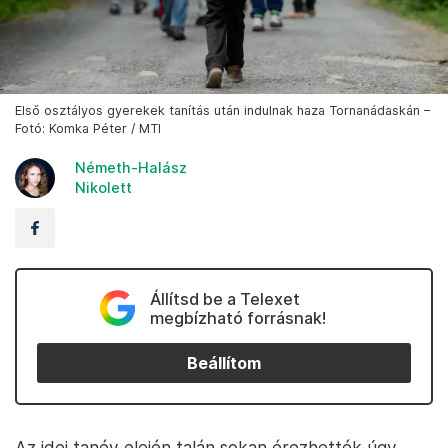
Első osztályos gyerekek tanítás után indulnak haza Tornanádaskán –
Fotó: Komka Péter / MTI
Németh-Halász
Nikolett
Állítsd be a Telexet
megbízható forrásnak!
Beállítom
Az idei tanév elején talán sokan érezhették úgy,