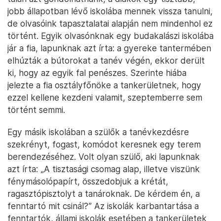
jobb állapotban lévő iskolába mennek vissza tanulni,
de olvasóink tapasztalatai alapján nem mindenhol ez
történt. Egyik olvasónknak egy budakalászi iskolába
jár a fia, lapunknak azt írta: a gyereke tantermében
elhúzták a bútorokat a tanév végén, ekkor derült
ki, hogy az egyik fal penészes. Szerinte hiába
jelezte a fia osztályfőnöke a tankerületnek, hogy
ezzel kellene kezdeni valamit, szeptemberre sem
történt semmi.
Egy másik iskolában a szülők a tanévkezdésre
szekrényt, fogast, komódot keresnek egy terem
berendezéséhez. Volt olyan szülő, aki lapunknak
azt írta: „A tisztasági csomag alap, illetve viszünk
fénymásolópapírt, összedobjuk a krétát,
ragasztópisztolyt a tanároknak. De kérdem én, a
fenntartó mit csinál?” Az iskolák karbantartása a
fenntartók, állami iskolák esetében a tankerületek