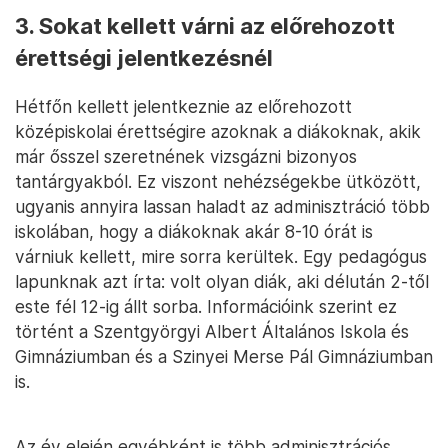
3. Sokat kellett várni az előrehozott
érettségi jelentkezésnél
Hétfőn kellett jelentkeznie az előrehozott
középiskolai érettségire azoknak a diákoknak, akik
már ősszel szeretnének vizsgázni bizonyos
tantárgyakból. Ez viszont nehézségekbe ütközött,
ugyanis annyira lassan haladt az adminisztráció több
iskolában, hogy a diákoknak akár 8-10 órát is
várniuk kellett, mire sorra kerültek. Egy pedagógus
lapunknak azt írta: volt olyan diák, aki délután 2-től
este fél 12-ig állt sorba. Információink szerint ez
történt a Szentgyörgyi Albert Általános Iskola és
Gimnáziumban és a Szinyei Merse Pál Gimnáziumban
is.
Az év elején egyébként is több adminisztrációs