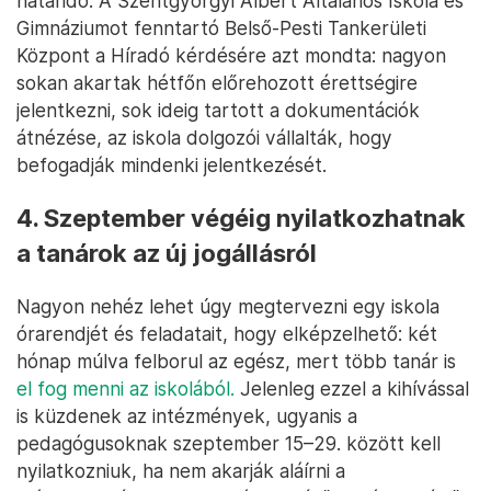
határidő. A Szentgyörgyi Albert Általános Iskola és
Gimnáziumot fenntartó Belső-Pesti Tankerületi
Központ a Híradó kérdésére azt mondta: nagyon
sokan akartak hétfőn előrehozott érettségire
jelentkezni, sok ideig tartott a dokumentációk
átnézése, az iskola dolgozói vállalták, hogy
befogadják mindenki jelentkezését.
4. Szeptember végéig nyilatkozhatnak
a tanárok az új jogállásról
Nagyon nehéz lehet úgy megtervezni egy iskola
órarendjét és feladatait, hogy elképzelhető: két
hónap múlva felborul az egész, mert több tanár is
el fog menni az iskolából.
Jelenleg ezzel a kihívással
is küzdenek az intézmények, ugyanis a
pedagógusoknak szeptember 15–29. között kell
nyilatkozniuk, ha nem akarják aláírni a