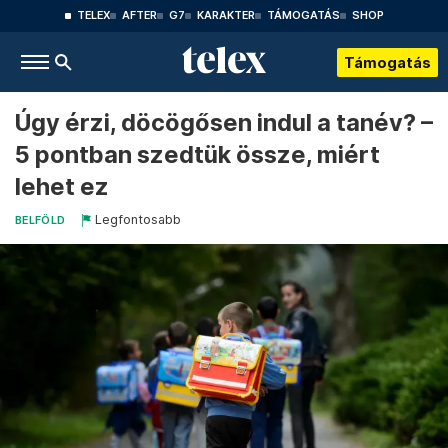
TELEX
AFTER
G7
KARAKTER
TÁMOGATÁS
SHOP
Támogatás
Úgy érzi, döcögősen indul a tanév? –
5 pontban szedtük össze, miért
lehet ez
Legfontosabb
BELFÖLD