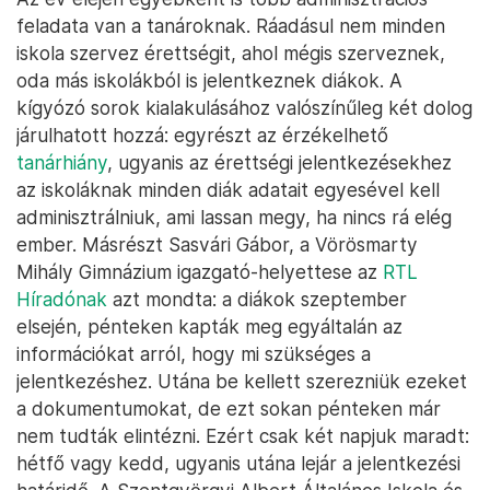
feladata van a tanároknak. Ráadásul nem minden
iskola szervez érettségit, ahol mégis szerveznek,
oda más iskolákból is jelentkeznek diákok. A
kígyózó sorok kialakulásához valószínűleg két dolog
járulhatott hozzá: egyrészt az érzékelhető
tanárhiány
, ugyanis az érettségi jelentkezésekhez
az iskoláknak minden diák adatait egyesével kell
adminisztrálniuk, ami lassan megy, ha nincs rá elég
ember. Másrészt Sasvári Gábor, a Vörösmarty
Mihály Gimnázium igazgató-helyettese az
RTL
Híradónak
azt mondta: a diákok szeptember
elsején, pénteken kapták meg egyáltalán az
információkat arról, hogy mi szükséges a
jelentkezéshez. Utána be kellett szerezniük ezeket
a dokumentumokat, de ezt sokan pénteken már
nem tudták elintézni. Ezért csak két napjuk maradt:
hétfő vagy kedd, ugyanis utána lejár a jelentkezési