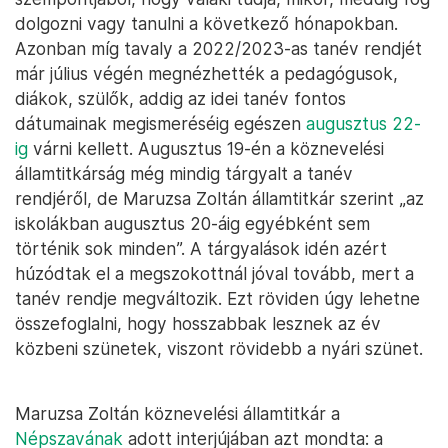
dolgozni vagy tanulni a következő hónapokban.
Azonban míg tavaly a 2022/2023-as tanév rendjét
már július végén megnézhették a pedagógusok,
diákok, szülők, addig az idei tanév fontos
dátumainak megismeréséig egészen
augusztus 22-
ig
várni kellett. Augusztus 19-én a köznevelési
államtitkárság még mindig tárgyalt a tanév
rendjéről, de Maruzsa Zoltán államtitkár szerint „az
iskolákban augusztus 20-áig egyébként sem
történik sok minden”. A tárgyalások idén azért
húzódtak el a megszokottnál jóval tovább, mert a
tanév rendje megváltozik. Ezt röviden úgy lehetne
összefoglalni, hogy hosszabbak lesznek az év
közbeni szünetek, viszont rövidebb a nyári szünet.
Maruzsa Zoltán köznevelési államtitkár a
Népszavának
adott interjújában azt mondta: a