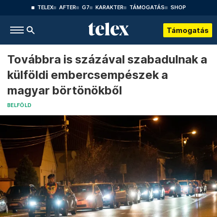
TELEX
AFTER
G7
KARAKTER
TÁMOGATÁS
SHOP
Támogatás
Továbbra is százával szabadulnak a
külföldi embercsempészek a
magyar börtönökből
BELFÖLD