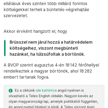
ellátásuk éves szinten több milliárd forintos
költségekkel terheli a büntetés-végrehajtási
szervezetet.
Akkor érvként hangzott el, hogy
Brüsszel nem járul hozzá a határvédelem
költségeihez, viszont megbünteti
hazánkat, ha túlzsúfoltak a börtönök.
A BVOP szerint augusztus 4-én 18 142 férőhellyel
rendelkeztek a magyar börtönök, ahol 18 282
embert tartanak fogva.
Ez a cikkünk
ide kattintva
angol nyelven is
olvasható a Telex English oldalán. Nagyon kevés az
olyan magyarországi lap, amelyik politikától független,
és angol nyelvű híreket is kínál. A Telex viszont ilyen,