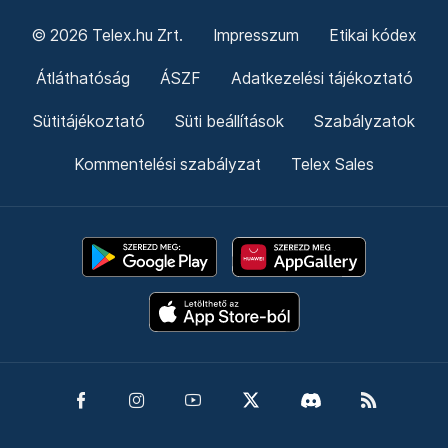
© 2026 Telex.hu Zrt.
Impresszum
Etikai kódex
Átláthatóság
ÁSZF
Adatkezelési tájékoztató
Sütitájékoztató
Süti beállítások
Szabályzatok
Kommentelési szabályzat
Telex Sales