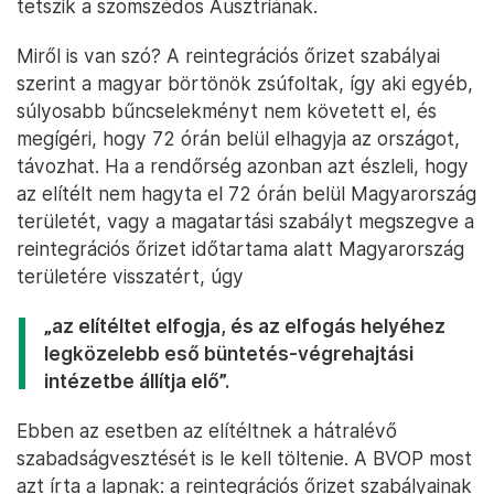
tetszik a szomszédos Ausztriának.
Miről is van szó? A reintegrációs őrizet szabályai
szerint a magyar börtönök zsúfoltak, így aki egyéb,
súlyosabb bűncselekményt nem követett el, és
megígéri, hogy 72 órán belül elhagyja az országot,
távozhat. Ha a rendőrség azonban azt észleli, hogy
az elítélt nem hagyta el 72 órán belül Magyarország
területét, vagy a magatartási szabályt megszegve a
reintegrációs őrizet időtartama alatt Magyarország
területére visszatért, úgy
„az elítéltet elfogja, és az elfogás helyéhez
legközelebb eső büntetés-végrehajtási
intézetbe állítja elő”.
Ebben az esetben az elítéltnek a hátralévő
szabadságvesztését is le kell töltenie. A BVOP most
azt írta a lapnak: a reintegrációs őrizet szabályainak