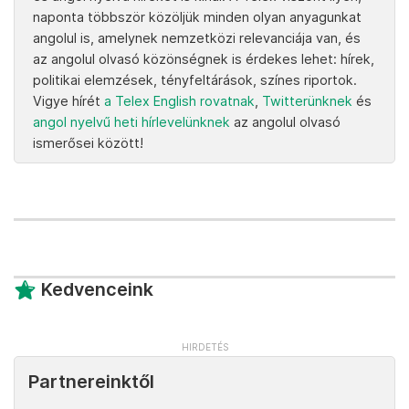
naponta többször közöljük minden olyan anyagunkat
angolul is, amelynek nemzetközi relevanciája van, és
az angolul olvasó közönségnek is érdekes lehet: hírek,
politikai elemzések, tényfeltárások, színes riportok.
Vigye hírét
a Telex English rovatnak
,
Twitterünknek
és
angol nyelvű heti hírlevelünknek
az angolul olvasó
ismerősei között!
Kedvenceink
Partnereinktől