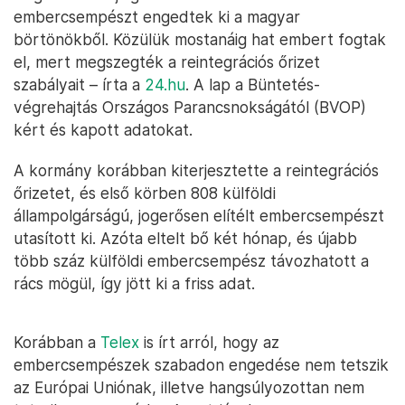
embercsempészt engedtek ki a magyar
börtönökből. Közülük mostanáig hat embert fogtak
el, mert megszegték a reintegrációs őrizet
szabályait – írta a
24.hu
. A lap a Büntetés-
végrehajtás Országos Parancsnokságától (BVOP)
kért és kapott adatokat.
A kormány korábban kiterjesztette a reintegrációs
őrizetet, és első körben 808 külföldi
állampolgárságú, jogerősen elítélt embercsempészt
utasított ki. Azóta eltelt bő két hónap, és újabb
több száz külföldi embercsempész távozhatott a
rács mögül, így jött ki a friss adat.
Korábban a
Telex
is írt arról, hogy az
embercsempészek szabadon engedése nem tetszik
az Európai Uniónak, illetve hangsúlyozottan nem