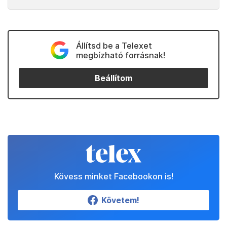
Állítsd be a Telexet
megbízható forrásnak!
Beállítom
Kövess minket Facebookon is!
Követem!