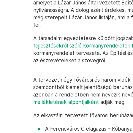
amelyet a Lázár János által vezetett Épít
nyilvánosságra. A dolog azért érdekes, me
még szerepelt Lázár János listáján, ami a
fel.
A társadalmi egyeztetésre küldött jogsza
fejlesztésekről szóló kormányrendeletek 
kormányrendelet tervezete. Az Építési és K
az észrevételeket a szövegről.
A tervezet négy fővárosi és három vidék
szempontból kiemelt jelentőségű beruház
azonban a rendeletben nem nevezik nevé
mellékletének alpontjaiként
adják meg.
Az elkaszálni tervezett fővárosi beruház
A Ferencváros C elágazás – Kőbánya f