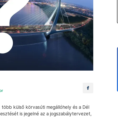
or
 több külső körvasúti megállóhely és a Dél
sztését is jegelné az a jogszabálytervezet,