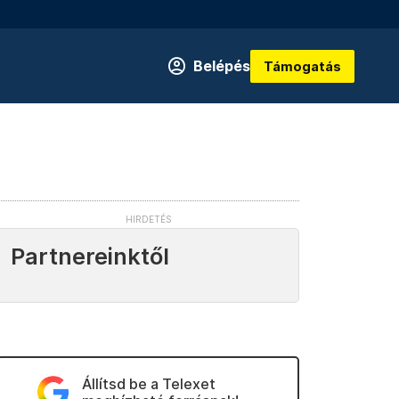
Belépés
Támogatás
Partnereinktől
Állítsd be a Telexet