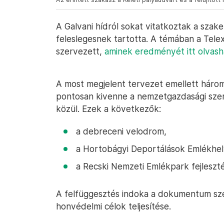
A Galvani hídról sokat vitatkoztak a szake
feleslegesnek tartotta. A témában a Telex 
szervezett,
aminek eredményét itt olvash
A most megjelent tervezet emellett három
pontosan kivenne a nemzetgazdasági sze
közül. Ezek a következők:
a debreceni velodrom,
a Hortobágyi Deportálások Emlékhel
a Recski Nemzeti Emlékpark fejleszt
A felfüggesztés indoka a dokumentum sze
honvédelmi célok teljesítése.