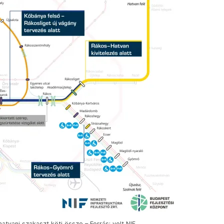
hatvani szakaszt köti össze – Forrás: volt NIF