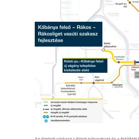
Az érintett szakasz a Keleti pályaudvart és a felújított 