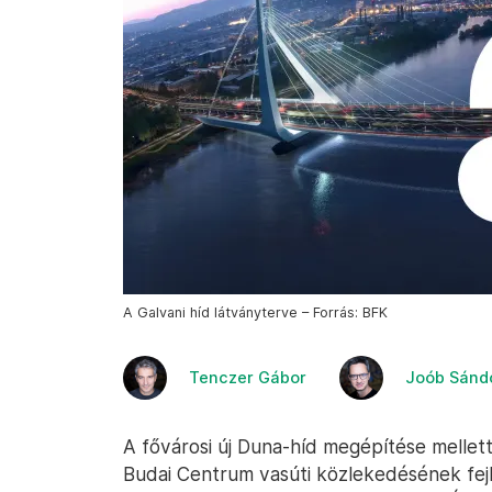
A Galvani híd látványterve – Forrás: BFK
Tenczer Gábor
Joób Sánd
A fővárosi új Duna-híd megépítése mellett
Budai Centrum vasúti közlekedésének fejle