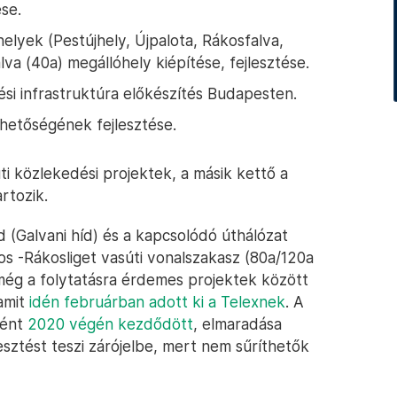
se.
elyek (Pestújhely, Újpalota, Rákosfalva,
va (40a) megállóhely kiépítése, fejlesztése.
si infrastruktúra előkészítés Budapesten.
hetőségének fejlesztése.
ti közlekedési projektek, a másik kettő a
rtozik.
 (Galvani híd) és a kapcsolódó úthálózat
os -Rákosliget vasúti vonalszakasz (80a/120a
 még a folytatásra érdemes projektek között
 amit
idén februárban adott ki a Telexnek
. A
ként
2020 végén kezdődött
, elmaradása
esztést teszi zárójelbe, mert nem sűríthetők