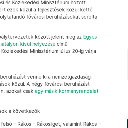
ési és Közlekedési Minisztérium hozott
rt ezek közül a fejlesztések közül kettő
 folytatandó fővárosi beruházásokat sorolta
bálytervezetek között jelent meg az
Egyes
hatályon kívül helyezése
című
özlekedési Minisztérium július 20-ig várja
i beruházást venne ki a nemzetgazdasági
ások közül. A négy fővárosi beruházást
n, azokat csak
egy másik kormányrendelet
ások a következők
első – Rákos – Rákosliget, valamint Rákos –