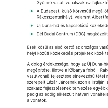
Gyömrő vasúti vonalszakasz fejleszté
A Budapest, külső körvasúti megállóh
Rákosszentmihály), valamint Albertfal
Új Duna-híd és kapcsolódó közlekedé
Dél Budai Centrum (DBC) megközelít
Ezek közül az első kettő az országos vasú
helyi közúti közlekedési projektek közé ta
A dolog érdekessége, hogy az Új Duna-híd
megépítése, illetve a Kőbánya felső – Rák
vasútvonal) fejlesztése elnevezésű tétel
szerepelt Lázár Jánosnak azon a listáján,
szakasz fejlesztésének tervezése egyéb
pedig az eddig elkészült hatvani vonalfejl
a vonatok.