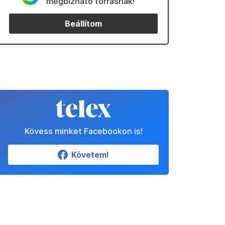
megbízható forrásnak!
Beállítom
Kövess minket Facebookon is!
Követem!