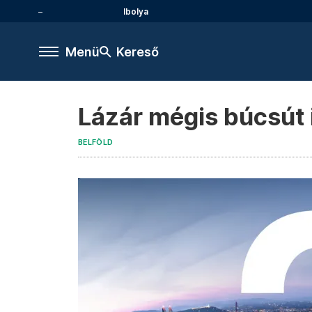
Ibolya
Menü
Kereső
Lázár mégis búcsút 
BELFÖLD