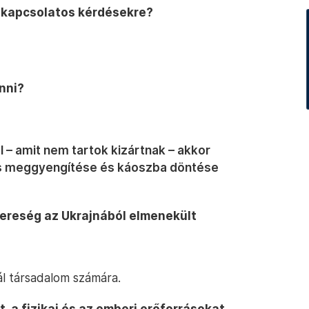
 kapcsolatos kérdésekre?
enni?
 – amit nem tartok kizártnak – akkor
s meggyengítése és káoszba döntése
yereség az Ukrajnából elmenekült
l társadalom számára.
, a fizikai és az emberi erőforrásokat