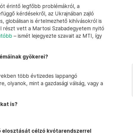
ót érintő legfőbb problémákról, a
efüggő kérdésekről, az Ukrajnában zajló
 globálisan is értelmezhető kihívásokról is
ol részt vett a Martosi Szabadegyetem nyitó
utóbb
– ismét lejegyezte szavait az MTI, így
lémáinak gyökerei?
években több évtizedes lappangó
e, olyanok, mint a gazdasági válság, vagy a
kat is?
 elosztását célzó kvótarendszerrel