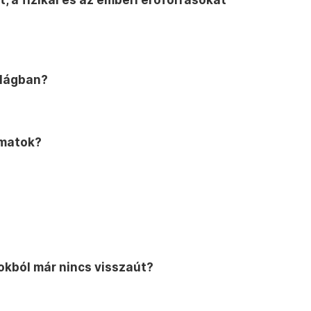
ilágban?
amatok?
okból már nincs visszaút?