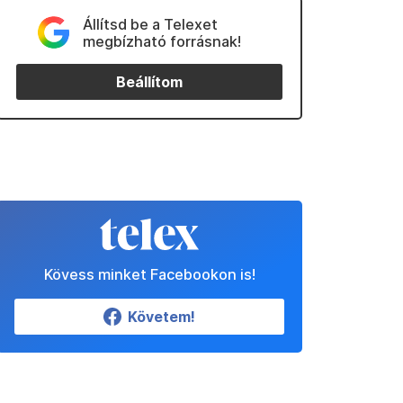
Állítsd be a Telexet
megbízható forrásnak!
Beállítom
Kövess minket Facebookon is!
Követem!