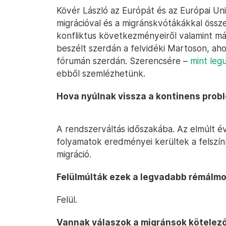
Kövér László az Európát és az Európai Uni
migrációval és a migránskvótákákkal össz
konfliktus következményeiről valamint más,
beszélt szerdán a felvidéki Martoson, ah
fórumán szerdán. Szerencsére –
mint leg
ebből szemlézhetünk.
Hova nyúlnak vissza a kontinens prob
A rendszerváltás időszakába. Az elmúlt 
folyamatok eredményei kerültek a felszínr
migráció.
Felülmúlták ezek a legvadabb rémálmo
Felül.
Vannak válaszok a migránsok kötelező