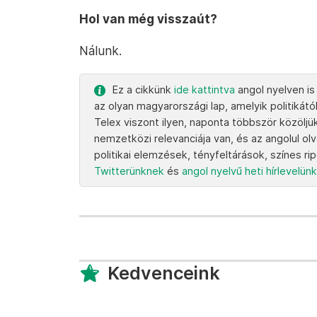
Hol van még visszaút?
Nálunk.
Ez a cikkünk
ide kattintva
angol nyelven is
az olyan magyarországi lap, amelyik politikától
Telex viszont ilyen, naponta többször közöljü
nemzetközi relevanciája van, és az angolul ol
politikai elemzések, tényfeltárások, színes ri
Twitterünknek
és
angol nyelvű heti hírlevelün
Kedvenceink