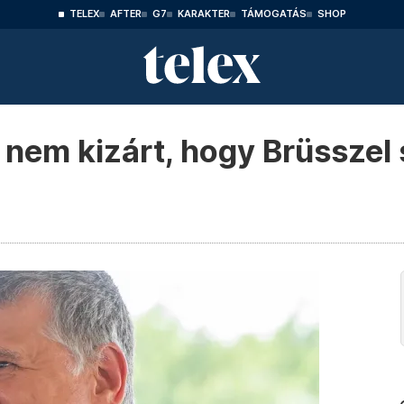
TELEX
AFTER
G7
KARAKTER
TÁMOGATÁS
SHOP
 nem kizárt, hogy Brüsszel 