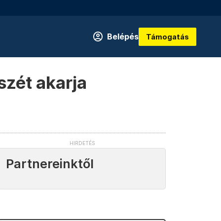
Belépés
Támogatás
szét akarja
Partnereinktől