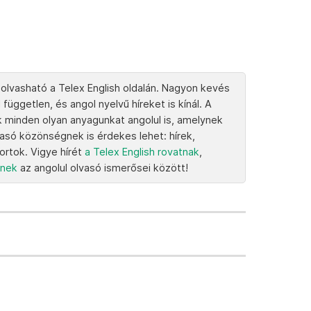
 olvasható a Telex English oldalán. Nagyon kevés
 független, és angol nyelvű híreket is kínál. A
k minden olyan anyagunkat angolul is, amelynek
vasó közönségnek is érdekes lehet: hírek,
portok. Vigye hírét
a Telex English rovatnak
,
knek
az angolul olvasó ismerősei között!