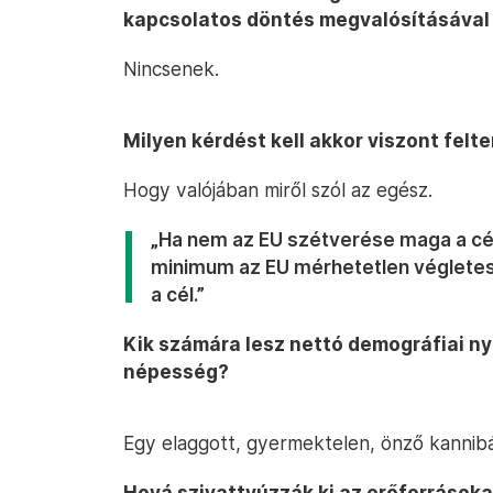
kapcsolatos döntés megvalósításával
Nincsenek.
Milyen kérdést kell akkor viszont felt
Hogy valójában miről szól az egész.
„Ha nem az EU szétverése maga a cél
minimum az EU mérhetetlen véglete
a cél.”
Kik számára lesz nettó demográfiai n
népesség?
Egy elaggott, gyermektelen, önző kannibá
Hová szivattyúzzák ki az erőforrásokat