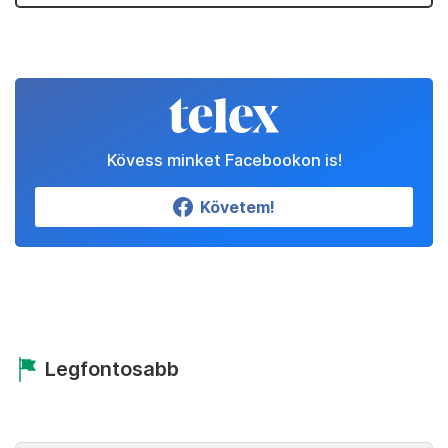
Kövess minket Facebookon is!
Követem!
Legfontosabb