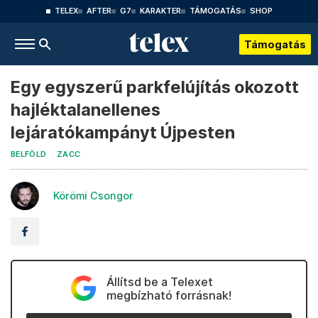
TELEX
AFTER
G7
KARAKTER
TÁMOGATÁS
SHOP
Támogatás
Egy egyszerű parkfelújítás okozott
hajléktalanellenes
lejáratókampányt Újpesten
BELFÖLD
ZACC
Körömi Csongor
Állítsd be a Telexet
megbízható forrásnak!