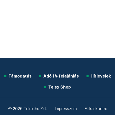
Támogatás
Adó 1% felajánlás
Hírlevelek
Telex Shop
© 2026 Telex.hu Zrt.
Impresszum
Etikai kódex