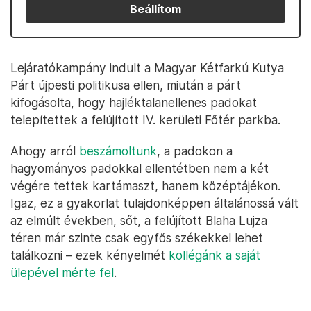
Beállítom
Lejáratókampány indult a Magyar Kétfarkú Kutya
Párt újpesti politikusa ellen, miután a párt
kifogásolta, hogy hajléktalanellenes padokat
telepítettek a felújított IV. kerületi Főtér parkba.
Ahogy arról
beszámoltunk
, a padokon a
hagyományos padokkal ellentétben nem a két
végére tettek kartámaszt, hanem középtájékon.
Igaz, ez a gyakorlat tulajdonképpen általánossá vált
az elmúlt években, sőt, a felújított Blaha Lujza
téren már szinte csak egyfős székekkel lehet
találkozni – ezek kényelmét
kollégánk a saját
ülepével mérte fel
.