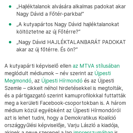
„Hajléktalanok alvására alkalmas padokat akar
Nagy Dávid a Főtér-parkba!”
„A kutyapártos Nagy Dávid hajléktalanokat
költöztetne az új Főtérre?”
„Nagy Dávid HAJLÉKTALANBARÁT PADOKAT
akar az új főtérre. És ön?”
A kutyapárti képviselő ellen
az MTVA stílusában
meglódult médiumok – név szerint az
Újpesti
Megmondó
, az
Újpesti Hírmondó
és az Újpesti
Szemle – cikkeit néhol hirdetésekkel is megtolták,
és a pártigazgató szerint kamuprofilokkal futtatták
meg a kerületi Facebook-csoportokban is. A három
médium közül egyébként az Újpesti Hírmondóról
azt is lehet tudni, hogy a Demokratikus Koalíció
országgyűlési képviselője, Varju László a kiadója,
akinek a neve szerepel a lap
impresszumában
is.