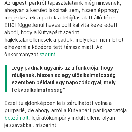
Az újpesti parkról tapasztalataink még nincsenek,
ahogyan a kerület lakóinak sem, hiszen épphogy
megérkeztek a padok a felújítás alatt álló térre.
Ettől függetlenül heves politikai vita keveredett
abból, hogy a Kutyapárt szerint
hajléktalanellenesek a padok, melyeken nem lehet
elheverni a középre tett támasz miatt. Az
önkormányzat
szerint
„egy padnak ugyanis az a funkciója, hogy
ráüljenek, hiszen az egy ülőalkalmatosság –
szemben például egy napozóággyal, mely
fekvőalkalmatosság”.
Ezzel tulajdonképpen le is zárulhatott volna a
purparlé, de ahogy arról a Kutyapárt pártigazgatója
beszámolt
, lejáratókampány indult ellene olyan
jelszavakkal, miszerint: