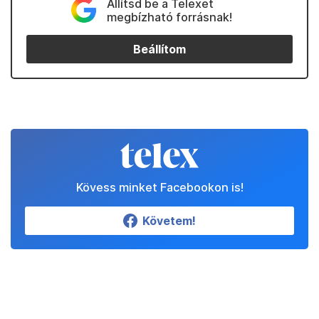
Állítsd be a Telexet
megbízható forrásnak!
Beállítom
Kövess minket Facebookon is!
Követem!