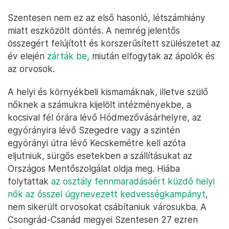
Szentesen nem ez az első hasonló, létszámhiány
miatt eszközölt döntés. A nemrég jelentős
összegért felújított és korszerűsített szülészetet az
év elején
zárták be
, miután elfogytak az ápolók és
az orvosok.
A helyi és környékbeli kismamáknak, illetve szülő
nőknek a számukra kijelölt intézményekbe, a
kocsival fél órára lévő Hódmezővásárhelyre, az
egyórányira lévő Szegedre vagy a szintén
egyórányi útra lévő Kecskemétre kell azóta
eljutniuk, sürgős esetekben a szállításukat az
Országos Mentőszolgálat oldja meg. Hiába
folytattak
az osztály fennmaradásáért küzdő helyi
nők az ősszel úgynevezett kedvességkampányt
,
nem sikerült orvosokat csábítaniuk városukba. A
Csongrád-Csanád megyei Szentesen 27 ezren