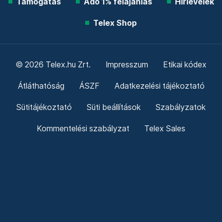
Támogatás
Adó 1% felajánlás
Hírlevelek
Telex Shop
© 2026 Telex.hu Zrt.
Impresszum
Etikai kódex
Átláthatóság
ÁSZF
Adatkezelési tájékoztató
Sütitájékoztató
Süti beállítások
Szabályzatok
Kommentelési szabályzat
Telex Sales