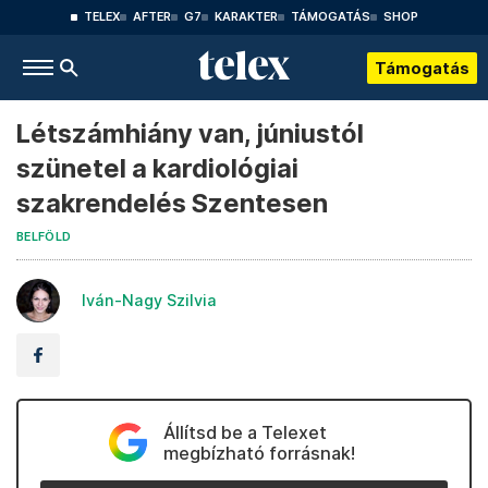
TELEX
AFTER
G7
KARAKTER
TÁMOGATÁS
SHOP
Támogatás
Létszámhiány van, júniustól
szünetel a kardiológiai
szakrendelés Szentesen
BELFÖLD
Iván-Nagy Szilvia
Állítsd be a Telexet
megbízható forrásnak!